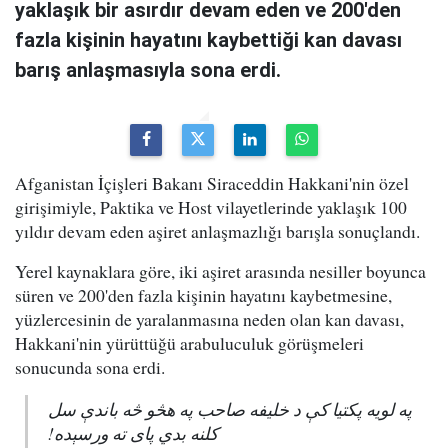
yaklaşık bir asırdır devam eden ve 200'den
fazla kişinin hayatını kaybettiği kan davası
barış anlaşmasıyla sona erdi.
Afganistan İçişleri Bakanı Siraceddin Hakkani'nin özel
girişimiyle, Paktika ve Host vilayetlerinde yaklaşık 100
yıldır devam eden aşiret anlaşmazlığı barışla sonuçlandı.
Yerel kaynaklara göre, iki aşiret arasında nesiller boyunca
süren ve 200'den fazla kişinin hayatını kaybetmesine,
yüzlercesinin de yaralanmasına neden olan kan davası,
Hakkani'nin yürüttüğü arabuluculuk görüşmeleri
sonucunda sona erdi.
په لویه پکتیا کې د خلیفه صاحب په هڅو څه باندې سل
کلنه بدي پای ته ورسېده!