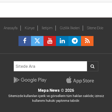
Anasayfa
Künye
İletişim
Gizlilik İlkeleri
Sitene Ekle
Mepa News
© 2026
Sitemizde kullanılan içerik ve görsellerin tüm hakları saklıdır, izinsiz
kullanımı hukuki yaptırıma tabidir.