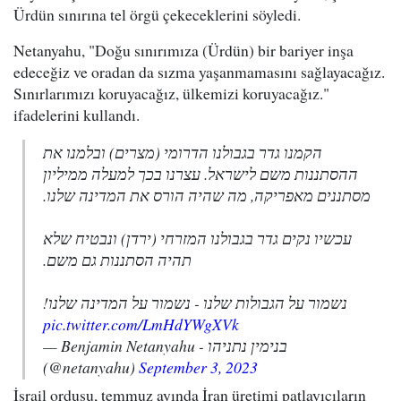
Ürdün sınırına tel örgü çekeceklerini söyledi.
Netanyahu, "Doğu sınırımıza (Ürdün) bir bariyer inşa
edeceğiz ve oradan da sızma yaşanmamasını sağlayacağız.
Sınırlarımızı koruyacağız, ülkemizi koruyacağız."
ifadelerini kullandı.
הקמנו גדר בגבולנו הדרומי (מצרים) ובלמנו את
ההסתננות משם לישראל. עצרנו בכך למעלה ממיליון
מסתננים מאפריקה, מה שהיה הורס את המדינה שלנו.
עכשיו נקים גדר בגבולנו המזרחי (ירדן) ונבטיח שלא
תהיה הסתננות גם משם.
נשמור על הגבולות שלנו - נשמור על המדינה שלנו!
pic.twitter.com/LmHdYWgXVk
— Benjamin Netanyahu - בנימין נתניהו
(@netanyahu)
September 3, 2023
İsrail ordusu, temmuz ayında İran üretimi patlayıcıların