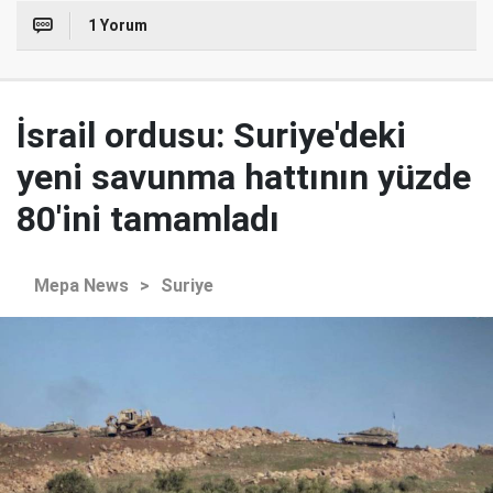
1 Yorum
İsrail ordusu: Suriye'deki
yeni savunma hattının yüzde
80'ini tamamladı
Mepa News
>
Suriye