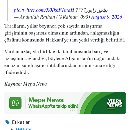
pic.twitter.com/X0IkkF1maH
بشپړ راپور????
— Abdullah Raihan (@Raihan_093)
August 9, 2026
Tarafların, yıllar boyunca çok sayıda uzlaştırma
girişiminin başarısız olmasının ardından, anlaşmazlığın
çözümü konusunda Hakkani'ye tam yetki verdiği belirtildi.
Varılan uzlaşıyla birlikte iki taraf arasında barış ve
uzlaşının sağlandığı, böylece Afganistan'ın doğusundaki
en uzun süreli aşiret ihtilaflarından birinin sona erdiği
ifade edildi.
Kaynak: Mepa News
Etiketler :
Hakkani