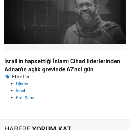
İsrail'in hapsettiği İslami Cihad liderlerinden
Adnan'ın açlık grevinde 67'nci gün
Etiketler :
Filistin
İsrail
Batı Şeria
HABERE
YORUM KAT