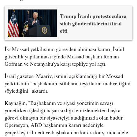
Trump İranlı protestoculara
silah gönderdiklerini itiraf
etti
İki Mossad yetkilisinin görevden alınması kararı, İsrail
güvenlik yapılanması içinde Mossad başkanı Roman
Gofman ve Netanyahu'ya karşı tepkiye yol açtı.
İsrail gazetesi Maariv, ismini açıklamadığı bir Mossad
yetkilisinin "başbakanın istihbarat teşkilatını mahvettiğini
söylediğini" aktardı.
Kaynağın, "Başbakanın ve siyasi yönetimin savaşı
yönetirken işlediği başarısızlığı temizlemekten başka
görevi olmayan bir siyasetçiyi atadığınızda olan budur.
Operasyon, ABD başkanının kararı nedeniyle
gerçekleştirilmedi ve başbakan bu karara karşı mücadele