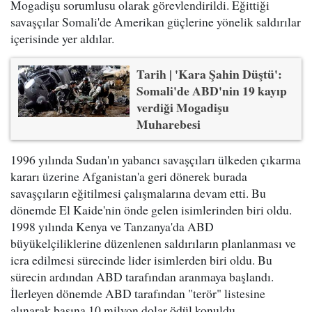
Mogadişu sorumlusu olarak görevlendirildi. Eğittiği
savaşçılar Somali'de Amerikan güçlerine yönelik saldırılar
içerisinde yer aldılar.
Tarih | 'Kara Şahin Düştü':
Somali'de ABD'nin 19 kayıp
verdiği Mogadişu
Muharebesi
1996 yılında Sudan'ın yabancı savaşçıları ülkeden çıkarma
kararı üzerine Afganistan'a geri dönerek burada
savaşçıların eğitilmesi çalışmalarına devam etti. Bu
dönemde El Kaide'nin önde gelen isimlerinden biri oldu.
1998 yılında Kenya ve Tanzanya'da ABD
büyükelçiliklerine düzenlenen saldırıların planlanması ve
icra edilmesi sürecinde lider isimlerden biri oldu. Bu
sürecin ardından ABD tarafından aranmaya başlandı.
İlerleyen dönemde ABD tarafından "terör" listesine
alınarak başına 10 milyon dolar ödül konuldu.