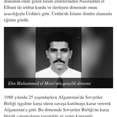
dönemin önde gelen İslam alimlerinden Nasıruddin el
Elbani ile irtibat kurdu ve ilerleyen dönemde onun
aracılığıyla Ürdün'e gitti. Ürdün'de İslami ilimler alanında
eğitim gördü.
Ebu Muhammed el Mısri'nin gençlik dönemi
1988 yılında 25 yaşındayken Afganistan'da Sovyetler
Birliği işgaline karşı süren savaşa katılmaya karar vererek
Afganistan'a gitti. Bu dönemde Sovyetler Birliği'ne karşı
büyük çatışmaların yaşandığı ve geniş kapsamlı