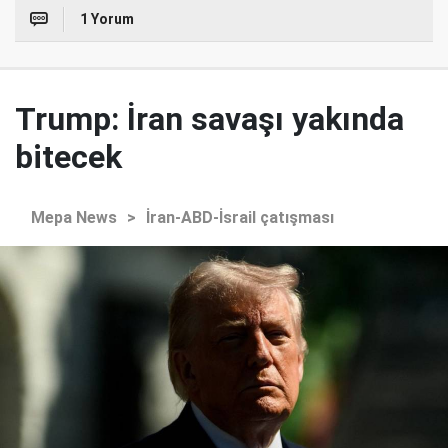
1 Yorum
Trump: İran savaşı yakında
bitecek
Mepa News
>
İran-ABD-İsrail çatışması