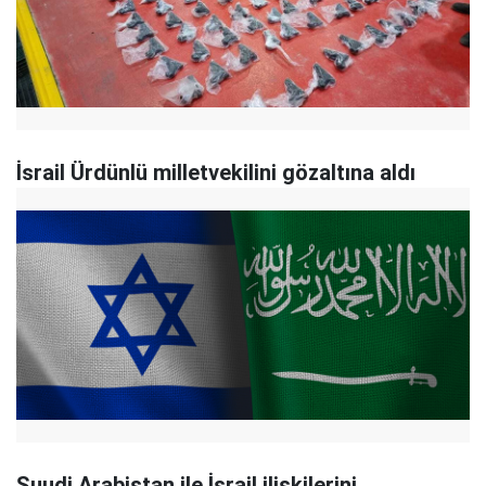
İsrail Ürdünlü milletvekilini gözaltına aldı
Suudi Arabistan ile İsrail ilişkilerini