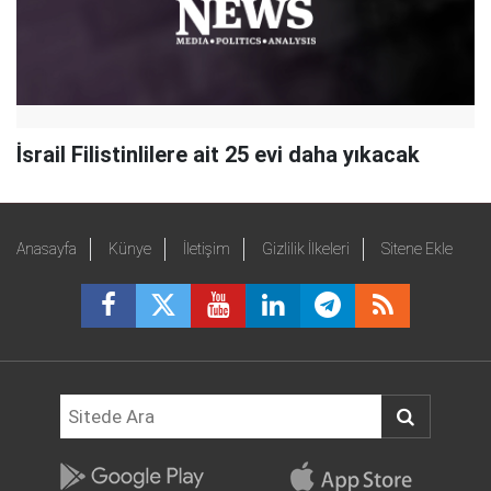
İsrail Filistinlilere ait 25 evi daha yıkacak
Anasayfa
Künye
İletişim
Gizlilik İlkeleri
Sitene Ekle