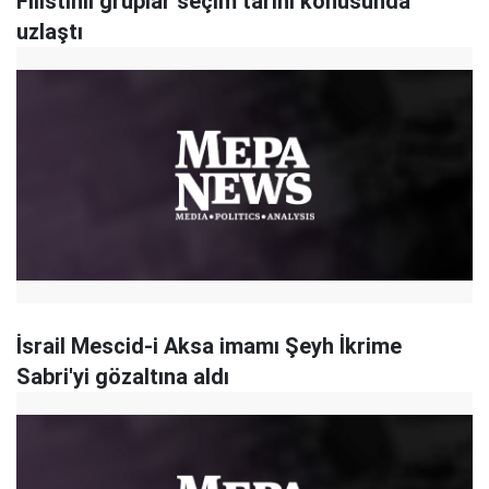
Filistinli gruplar seçim tarihi konusunda
uzlaştı
İsrail Mescid-i Aksa imamı Şeyh İkrime
Sabri'yi gözaltına aldı