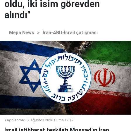
oldu, iki isim görevden
alındı"
Mepa News
>
İran-ABD-İsrail çatışması
Yayınlanma:
07 Ağustos 2026 Cuma 17:17
İsrail istihbarat teşkilatı Mossad'ın İran