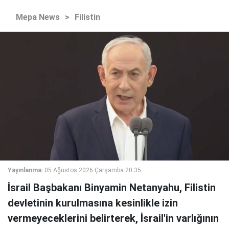
Mepa News
>
Filistin
Yayınlanma:
05 Ağustos 2026 Çarşamba 20:35
İsrail Başbakanı Binyamin Netanyahu, Filistin
devletinin kurulmasına kesinlikle izin
vermeyeceklerini belirterek, İsrail'in varlığının