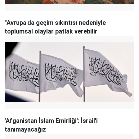
"Avrupa'da geçim sıkıntısı nedeniyle
toplumsal olaylar patlak verebilir"
'Afganistan İslam Emirliği': İsrail'i
tanımayacağız