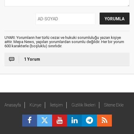
UYARI: Yorumların her türlü cezai ve hukuki sorumluluğu yazan kişiye
aittir. Mepa News, yapılan yorumlardan sorumlu değildir. Her bir yorum
600 karakterle (boşluklu) sınırlıdır.
1 Yorum
Anasayfa
Künye
İletişim
Gizlilik İlkeleri
Sitene Ekle