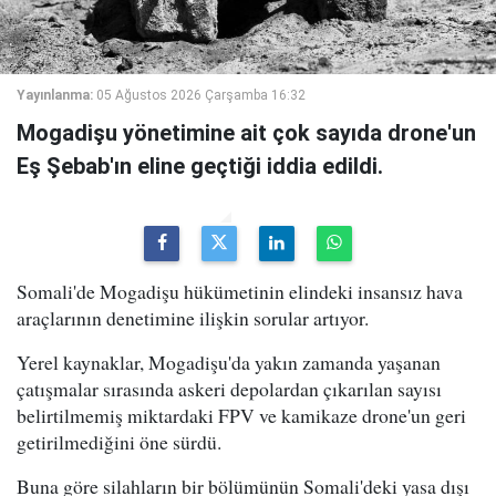
Yayınlanma:
05 Ağustos 2026 Çarşamba 16:32
Mogadişu yönetimine ait çok sayıda drone'un
Eş Şebab'ın eline geçtiği iddia edildi.
Somali'de Mogadişu hükümetinin elindeki insansız hava
araçlarının denetimine ilişkin sorular artıyor.
Yerel kaynaklar, Mogadişu'da yakın zamanda yaşanan
çatışmalar sırasında askeri depolardan çıkarılan sayısı
belirtilmemiş miktardaki FPV ve kamikaze drone'un geri
getirilmediğini öne sürdü.
Buna göre silahların bir bölümünün Somali'deki yasa dışı