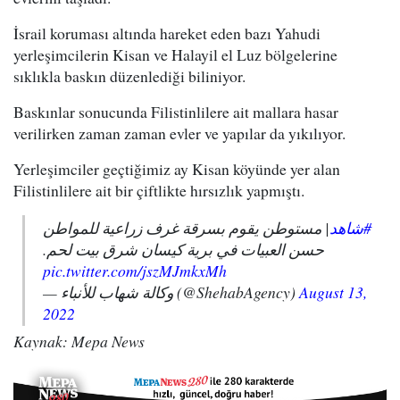
İsrail koruması altında hareket eden bazı Yahudi
yerleşimcilerin Kisan ve Halayil el Luz bölgelerine
sıklıkla baskın düzenlediği biliniyor.
Baskınlar sonucunda Filistinlilere ait mallara hasar
verilirken zaman zaman evler ve yapılar da yıkılıyor.
Yerleşimciler geçtiğimiz ay Kisan köyünde yer alan
Filistinlilere ait bir çiftlikte hırsızlık yapmıştı.
#شاهد
| مستوطن يقوم بسرقة غرف زراعية للمواطن
حسن العبيات في برية كيسان شرق بيت لحم.
pic.twitter.com/jszMJmkxMh
— وكالة شهاب للأنباء (@ShehabAgency)
August 13,
2022
Kaynak: Mepa News