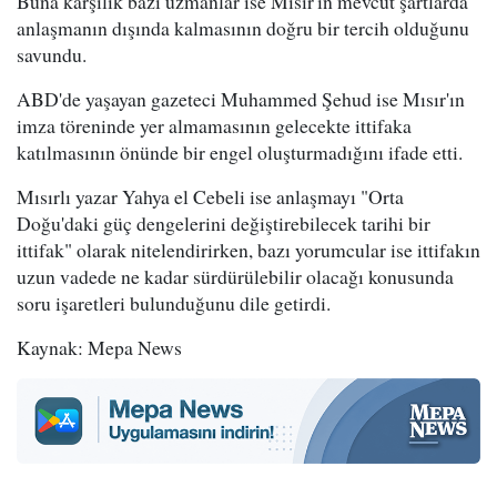
Buna karşılık bazı uzmanlar ise Mısır'ın mevcut şartlarda
anlaşmanın dışında kalmasının doğru bir tercih olduğunu
savundu.
ABD'de yaşayan gazeteci Muhammed Şehud ise Mısır'ın
imza töreninde yer almamasının gelecekte ittifaka
katılmasının önünde bir engel oluşturmadığını ifade etti.
Mısırlı yazar Yahya el Cebeli ise anlaşmayı "Orta
Doğu'daki güç dengelerini değiştirebilecek tarihi bir
ittifak" olarak nitelendirirken, bazı yorumcular ise ittifakın
uzun vadede ne kadar sürdürülebilir olacağı konusunda
soru işaretleri bulunduğunu dile getirdi.
Kaynak: Mepa News