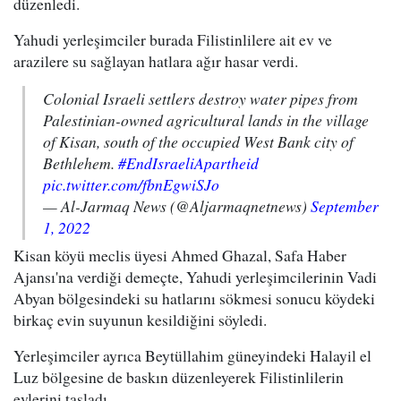
düzenledi.
Yahudi yerleşimciler burada Filistinlilere ait ev ve
arazilere su sağlayan hatlara ağır hasar verdi.
Colonial Israeli settlers destroy water pipes from
Palestinian-owned agricultural lands in the village
of Kisan, south of the occupied West Bank city of
Bethlehem.
#EndIsraeliApartheid
pic.twitter.com/fbnEgwiSJo
— Al-Jarmaq News (@Aljarmaqnetnews)
September
1, 2022
Kisan köyü meclis üyesi Ahmed Ghazal, Safa Haber
Ajansı'na verdiği demeçte, Yahudi yerleşimcilerinin Vadi
Abyan bölgesindeki su hatlarını sökmesi sonucu köydeki
birkaç evin suyunun kesildiğini söyledi.
Yerleşimciler ayrıca Beytüllahim güneyindeki Halayil el
Luz bölgesine de baskın düzenleyerek Filistinlilerin
evlerini taşladı.