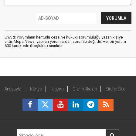
UYARI: Yorumların her türlü cezai ve hukuki sorumluluğu yazan kişiye
aittir. Mepa News, yapılan yorumlardan sorumlu değildir. Her bir yorum
600 karakterle (boşluklu) sınırlıdır.
Anasayfa
Künye
İletişim
Gizlilik İlkeleri
Sitene Ekle