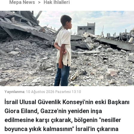
Mepa News
>
Hak İhlalleri
Yayınlanma:
10 Ağustos 2026 Pazartesi 13:10
İsrail Ulusal Güvenlik Konseyi'nin eski Başkanı
Giora Eiland, Gazze'nin yeniden inşa
edilmesine karşı çıkarak, bölgenin "nesiller
boyunca yıkık kalmasının" İsrail'in çıkarına