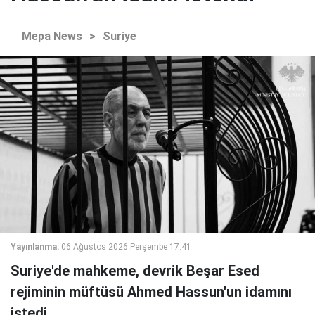
Mepa News
>
Suriye
Yayınlanma:
06 Ağustos 2026 Perşembe 17:41
Suriye'de mahkeme, devrik Beşar Esed
rejiminin müftüsü Ahmed Hassun'un idamını
istedi.