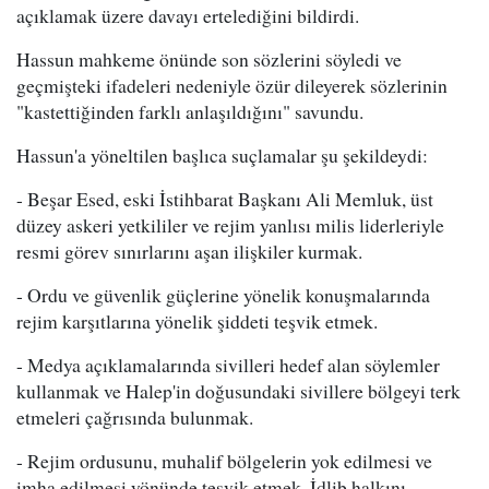
açıklamak üzere davayı ertelediğini bildirdi.
Hassun mahkeme önünde son sözlerini söyledi ve
geçmişteki ifadeleri nedeniyle özür dileyerek sözlerinin
"kastettiğinden farklı anlaşıldığını" savundu.
Hassun'a yöneltilen başlıca suçlamalar şu şekildeydi:
- Beşar Esed, eski İstihbarat Başkanı Ali Memluk, üst
düzey askeri yetkililer ve rejim yanlısı milis liderleriyle
resmi görev sınırlarını aşan ilişkiler kurmak.
- Ordu ve güvenlik güçlerine yönelik konuşmalarında
rejim karşıtlarına yönelik şiddeti teşvik etmek.
- Medya açıklamalarında sivilleri hedef alan söylemler
kullanmak ve Halep'in doğusundaki sivillere bölgeyi terk
etmeleri çağrısında bulunmak.
- Rejim ordusunu, muhalif bölgelerin yok edilmesi ve
imha edilmesi yönünde teşvik etmek, İdlib halkını