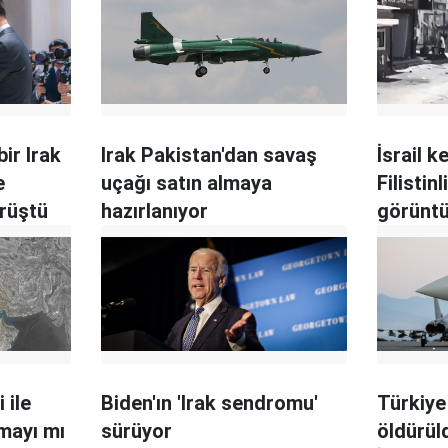
bir Irak
Irak Pakistan'dan savaş
İsrail k
e
uçağı satın almaya
Filistin
örüştü
hazırlanıyor
görüntü
 ile
Biden'ın 'Irak sendromu'
Türkiye
rmayı mı
sürüyor
öldürül