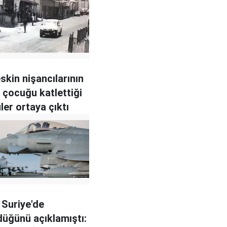
eskin nişancılarının
li çocuğu katlettiği
ler ortaya çıktı
 Suriye'de
düğünü açıklamıştı: