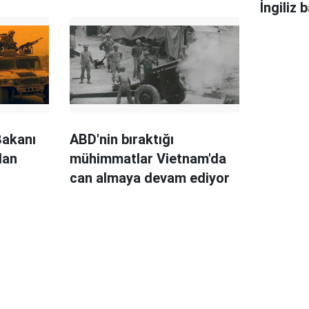
İngiliz 
Irak'ta
etti
Bakanı
ABD'nin bıraktığı
lan
mühimmatlar Vietnam'da
can almaya devam ediyor