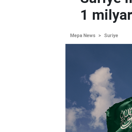
1 milyar
Mepa News
>
Suriye