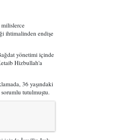
 milislerce
eği ihtimalinden endişe
 Bağdat yönetimi içinde
Ketaib Hizbullah'a
klamada, 36 yaşındaki
k sorumlu tutulmuştu.