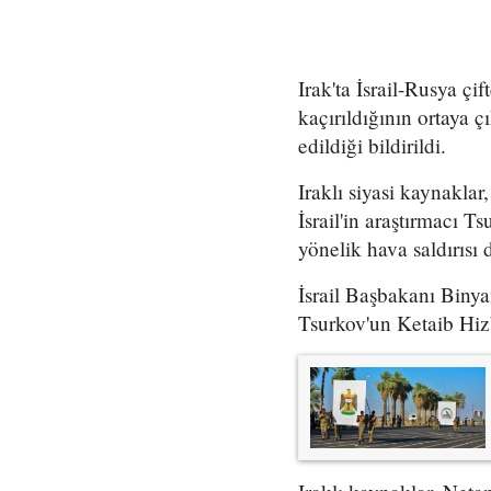
Irak'ta İsrail-Rusya çi
kaçırıldığının ortaya ç
edildiği bildirildi.
Iraklı siyasi kaynakla
İsrail'in araştırmacı T
yönelik hava saldırısı
İsrail Başbakanı Biny
Tsurkov'un Ketaib Hizb