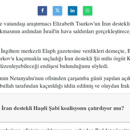
fte vatandaşı araştırmacı Elizabeth Tsurkov'un İran destekli
ıkmasının ardından İsrail'in hava saldırıları gerçekleştirec
r, İngiltere merkezli Elaph gazetesine verdikleri demeçte,
surkov'u kaçırmakla suçladığı İran destekli Şii milis örgüt 
 düzenleyebileceği endişesi bulunduğunu söyledi.
amin Netanyahu'nun ofisinden çarşamba günü yapılan açı
ullah tarafından kaçırıldığı iddia edilmiş ve olaydan Ira
İran destekli Haşdi Şabi koalisyonu çatırdıyor mu?