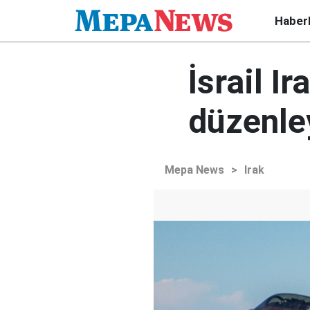
Haber
İsrail Ir
düzenle
Mepa News
>
Irak