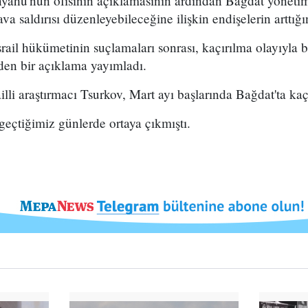
nyahu'nun ofisinin açıklamasının ardından Bağdat yönetimi 
a saldırısı düzenleyebileceğine ilişkin endişelerin arttığını
rail hükümetinin suçlamaları sonrası, kaçırılma olayıyla b
den bir açıklama yayımladı.
ailli araştırmacı Tsurkov, Mart ayı başlarında Bağdat'ta kaçı
 geçtiğimiz günlerde ortaya çıkmıştı.