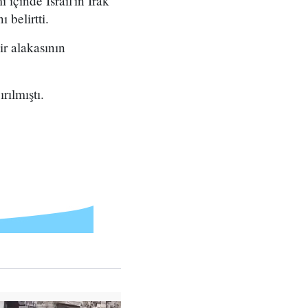
içinde İsrail'in Irak
 belirtti.
ir alakasının
rılmıştı.