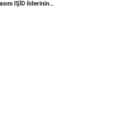
basını IŞİD liderinin
 öldürüldüğünü iddia