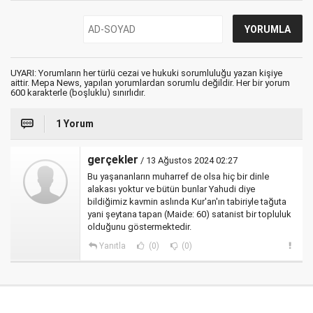
UYARI: Yorumların her türlü cezai ve hukuki sorumluluğu yazan kişiye
aittir. Mepa News, yapılan yorumlardan sorumlu değildir. Her bir yorum
600 karakterle (boşluklu) sınırlıdır.
1 Yorum
gerçekler
/ 13 Ağustos 2024 02:27
Bu yaşananların muharref de olsa hiç bir dinle
alakası yoktur ve bütün bunlar Yahudi diye
bildiğimiz kavmin aslında Kur'an'ın tabiriyle tağuta
yani şeytana tapan (Maide: 60) satanist bir topluluk
olduğunu göstermektedir.
Yanıtla
(0)
(0)