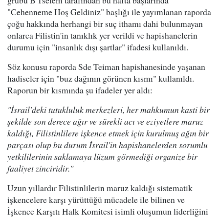
grubu B'Tselem tarafından bu hafta başlarında
"Cehenneme Hoş Geldiniz" başlığı ile yayımlanan raporda
çoğu hakkında herhangi bir suç ithamı dahi bulunmayan
onlarca Filistin'in tanıklık yer verildi ve hapishanelerin
durumu için "insanlık dışı şartlar" ifadesi kullanıldı.
Söz konusu raporda Sde Teiman hapishanesinde yaşanan
hadiseler için "buz dağının görünen kısmı" kullanıldı.
Raporun bir kısmında şu ifadeler yer aldı:
"İsrail'deki tutukluluk merkezleri, her mahkumun kasti bir
şekilde son derece ağır ve sürekli acı ve eziyetlere maruz
kaldığı, Filistinlilere işkence etmek için kurulmuş ağın bir
parçası olup bu durum İsrail'in hapishanelerden sorumlu
yetkililerinin saklamaya lüzum görmediği organize bir
faaliyet zinciridir."
Uzun yıllardır Filistinlilerin maruz kaldığı sistematik
işkencelere karşı yürüttüğü mücadele ile bilinen ve
İşkence Karşıtı Halk Komitesi isimli oluşumun liderliğini