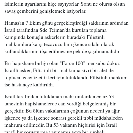
isimlerin uyarılarını hiçe sayıyorlar. Sonu ne olursa olsun
savaş çemberini genişletmek istiyorlar.
Hamas'ın 7 Ekim günü gerçekleştirdiği saldırının ardından
İsrail tarafından Sde Teiman'da kurulan toplama
kampında konuşlu askerlerin buradaki Filistinli
mahkumlara karşı tecavüzü bir işkence silahı olarak
kullandıklarının ifşa edilmesine pek de şaşılmamalıdır.
Bir hapishane birliği olan "Force 100" mensubu dokuz
İsrailli asker, Filistinli bir mahkuma sivri bir alet ile
topluca tecavüz ettikleri için tutuklandı. Filistinli mahkum
ise hastaneye kaldırıldı.
İsrail tarafından tutuklanan mahkumlardan en az 53
tanesinin hapishanelerde can verdiği belgelenmiş bir
gerçektir. Bu ölüm vakalarının çoğunun nedeni ya ağır
işkence ya da işkence sonrası gerekli tıbbi müdahaleden
mahrum edilmedir. Bu 53 vakanın hiçbirisi için İsrail
tarafı bir soruşturma yapmamış veya bir şüpheli