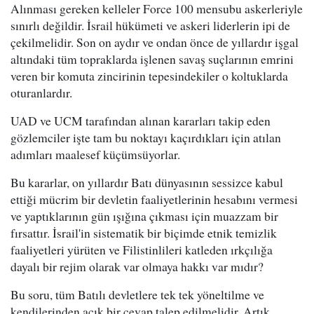
Alınması gereken kelleler Force 100 mensubu askerleriyle
sınırlı değildir. İsrail hükümeti ve askeri liderlerin ipi de
çekilmelidir. Son on aydır ve ondan önce de yıllardır işgal
altındaki tüm topraklarda işlenen savaş suçlarının emrini
veren bir komuta zincirinin tepesindekiler o koltuklarda
oturanlardır.
UAD ve UCM tarafından alınan kararları takip eden
gözlemciler işte tam bu noktayı kaçırdıkları için atılan
adımları maalesef küçümsüyorlar.
Bu kararlar, on yıllardır Batı dünyasının sessizce kabul
ettiği mücrim bir devletin faaliyetlerinin hesabını vermesi
ve yaptıklarının gün ışığına çıkması için muazzam bir
fırsattır. İsrail'in sistematik bir biçimde etnik temizlik
faaliyetleri yürüten ve Filistinlileri katleden ırkçılığa
dayalı bir rejim olarak var olmaya hakkı var mıdır?
Bu soru, tüm Batılı devletlere tek tek yöneltilme ve
kendilerinden açık bir cevap talep edilmelidir. Artık