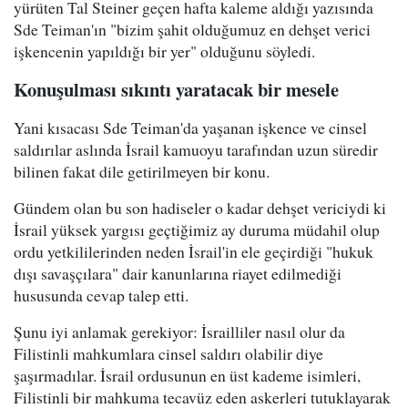
yürüten Tal Steiner geçen hafta kaleme aldığı yazısında
Sde Teiman'ın "bizim şahit olduğumuz en dehşet verici
işkencenin yapıldığı bir yer" olduğunu söyledi.
Konuşulması sıkıntı yaratacak bir mesele
Yani kısacası Sde Teiman'da yaşanan işkence ve cinsel
saldırılar aslında İsrail kamuoyu tarafından uzun süredir
bilinen fakat dile getirilmeyen bir konu.
Gündem olan bu son hadiseler o kadar dehşet vericiydi ki
İsrail yüksek yargısı geçtiğimiz ay duruma müdahil olup
ordu yetkililerinden neden İsrail'in ele geçirdiği "hukuk
dışı savaşçılara" dair kanunlarına riayet edilmediği
hususunda cevap talep etti.
Şunu iyi anlamak gerekiyor: İsrailliler nasıl olur da
Filistinli mahkumlara cinsel saldırı olabilir diye
şaşırmadılar. İsrail ordusunun en üst kademe isimleri,
Filistinli bir mahkuma tecavüz eden askerleri tutuklayarak