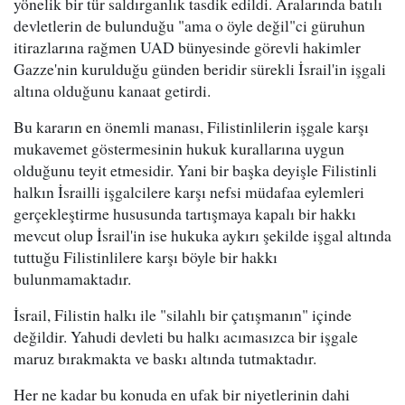
yönelik bir tür saldırganlık tasdik edildi. Aralarında batılı
devletlerin de bulunduğu "ama o öyle değil"ci güruhun
itirazlarına rağmen UAD bünyesinde görevli hakimler
Gazze'nin kurulduğu günden beridir sürekli İsrail'in işgali
altına olduğunu kanaat getirdi.
Bu kararın en önemli manası, Filistinlilerin işgale karşı
mukavemet göstermesinin hukuk kurallarına uygun
olduğunu teyit etmesidir. Yani bir başka deyişle Filistinli
halkın İsrailli işgalcilere karşı nefsi müdafaa eylemleri
gerçekleştirme hususunda tartışmaya kapalı bir hakkı
mevcut olup İsrail'in ise hukuka aykırı şekilde işgal altında
tuttuğu Filistinlilere karşı böyle bir hakkı
bulunmamaktadır.
İsrail, Filistin halkı ile "silahlı bir çatışmanın" içinde
değildir. Yahudi devleti bu halkı acımasızca bir işgale
maruz bırakmakta ve baskı altında tutmaktadır.
Her ne kadar bu konuda en ufak bir niyetlerinin dahi