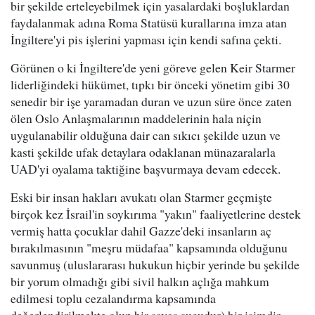
bir şekilde erteleyebilmek için yasalardaki boşluklardan
faydalanmak adına Roma Statüsü kurallarına imza atan
İngiltere'yi pis işlerini yapması için kendi safına çekti.
Görünen o ki İngiltere'de yeni göreve gelen Keir Starmer
liderliğindeki hükümet, tıpkı bir önceki yönetim gibi 30
senedir bir işe yaramadan duran ve uzun süre önce zaten
ölen Oslo Anlaşmalarının maddelerinin hala niçin
uygulanabilir olduğuna dair can sıkıcı şekilde uzun ve
kasti şekilde ufak detaylara odaklanan münazaralarla
UAD'yi oyalama taktiğine başvurmaya devam edecek.
Eski bir insan hakları avukatı olan Starmer geçmişte
birçok kez İsrail'in soykırıma "yakın" faaliyetlerine destek
vermiş hatta çocuklar dahil Gazze'deki insanların aç
bırakılmasının "meşru müdafaa" kapsamında olduğunu
savunmuş (uluslararası hukukun hiçbir yerinde bu şekilde
bir yorum olmadığı gibi sivil halkın açlığa mahkum
edilmesi toplu cezalandırma kapsamında