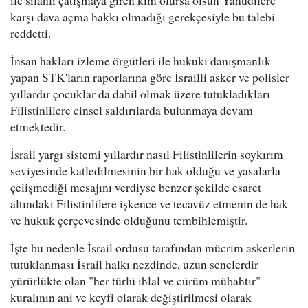
ile silahlı çatışmaya giren kim olursa olsun Yahudilere
karşı dava açma hakkı olmadığı gerekçesiyle bu talebi
reddetti.
İnsan hakları izleme örgütleri ile hukuki danışmanlık
yapan STK'ların raporlarına göre İsrailli asker ve polisler
yıllardır çocuklar da dahil olmak üzere tutukladıkları
Filistinlilere cinsel saldırılarda bulunmaya devam
etmektedir.
İsrail yargı sistemi yıllardır nasıl Filistinlilerin soykırım
seviyesinde katledilmesinin bir hak olduğu ve yasalarla
çelişmediği mesajını verdiyse benzer şekilde esaret
altındaki Filistinlilere işkence ve tecavüz etmenin de hak
ve hukuk çerçevesinde olduğunu tembihlemiştir.
İşte bu nedenle İsrail ordusu tarafından mücrim askerlerin
tutuklanması İsrail halkı nezdinde, uzun senelerdir
yürürlükte olan "her türlü ihlal ve cürüm mübahtır"
kuralının ani ve keyfi olarak değiştirilmesi olarak