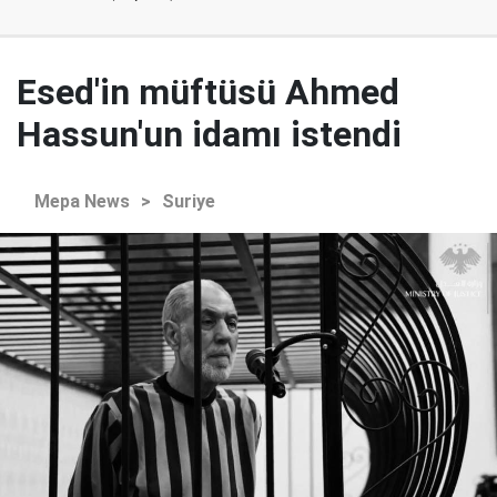
Esed'in müftüsü Ahmed
Hassun'un idamı istendi
Mepa News
>
Suriye