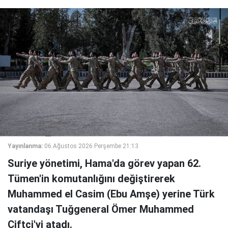
Yayınlanma:
06 Ağustos 2026 Perşembe 21:13
Suriye yönetimi, Hama'da görev yapan 62.
Tümen'in komutanlığını değiştirerek
Muhammed el Casim (Ebu Amşe) yerine Türk
vatandaşı Tuğgeneral Ömer Muhammed
Çiftçi'yi atadı.