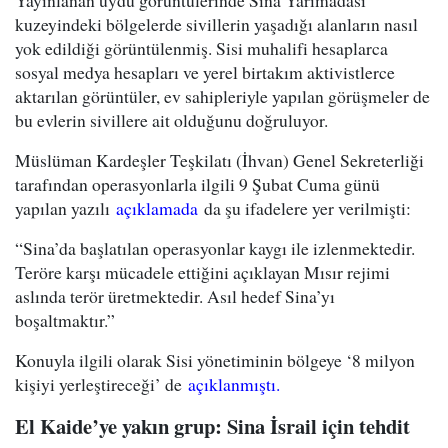
Yayınlanan uydu görüntülerinde Sina Yarımadası
kuzeyindeki bölgelerde sivillerin yaşadığı alanların nasıl
yok edildiği görüntülenmiş. Sisi muhalifi hesaplarca
sosyal medya hesapları ve yerel birtakım aktivistlerce
aktarılan görüntüler, ev sahipleriyle yapılan görüşmeler de
bu evlerin sivillere ait olduğunu doğruluyor.
Müslüman Kardeşler Teşkilatı (İhvan) Genel Sekreterliği
tarafından operasyonlarla ilgili 9 Şubat Cuma günü
yapılan yazılı
açıklamada
da şu ifadelere yer verilmişti:
“Sina’da başlatılan operasyonlar kaygı ile izlenmektedir.
Teröre karşı mücadele ettiğini açıklayan Mısır rejimi
aslında terör üretmektedir. Asıl hedef Sina’yı
boşaltmaktır.”
Konuyla ilgili olarak Sisi yönetiminin bölgeye ‘8 milyon
kişiyi yerleştireceği’ de
açıklanmıştı.
El Kaide’ye yakın grup: Sina İsrail için tehdit