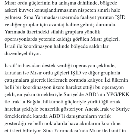
Mısır ordu güçlerinin bu anlaşma dahilinde, bölgede
askeri kuvvet konuşlandırmasının nispeten sınırlı hale
gelmesi, Sina Yarımadası üzerinde faaliyet yürüten IŞİD
ve diğer gruplar için avantaj haline gelmiş durumda.
Yarımada üzerindeki silahlı gruplara yönelik
operasyonlarda yetersiz kaldığı görülen Mısır güçleri,
İsrail ile koordinasyon halinde bölgede saldırılar
düzenleyebiliyor.
İsrail’in havadan destek verdiği operasyon şeklinde,
karadan ise Mısır ordu güçleri IŞİD ve diğer gruplarla
çatışmalara girerek ilerlemek zorunda kalıyor. İki ülkenin
belli bir koordinasyon üzere hareket ettiği bu operasyon
şekli, en yakın örnekleriyle Suriye’de ABD’nin YPG/PKK
ile Irak’ta Bağdat hükümeti güçleriyle yürüttüğü ortak
harekat şekliyle benzerlik gösteriyor. Ancak Irak ve Suriye
örneklerinde karada ABD’li danışmanların varlık
gösterdiği ve belli noktalarda hava akınlarını koordine
ettikleri biliniyor. Sina Yarımadası’nda Mısır ile İsrail’in