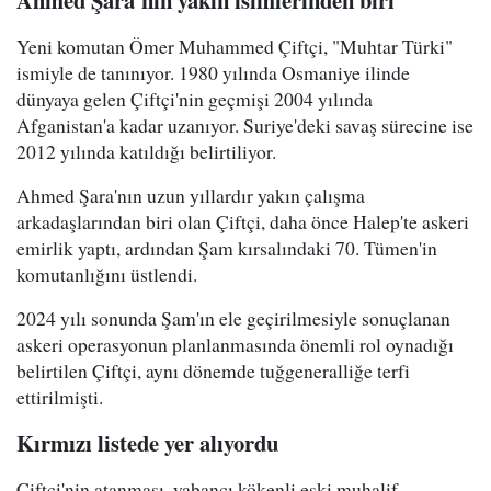
Yeni komutan Ömer Muhammed Çiftçi, "Muhtar Türki"
ismiyle de tanınıyor. 1980 yılında Osmaniye ilinde
dünyaya gelen Çiftçi'nin geçmişi 2004 yılında
Afganistan'a kadar uzanıyor. Suriye'deki savaş sürecine ise
2012 yılında katıldığı belirtiliyor.
Ahmed Şara'nın uzun yıllardır yakın çalışma
arkadaşlarından biri olan Çiftçi, daha önce Halep'te askeri
emirlik yaptı, ardından Şam kırsalındaki 70. Tümen'in
komutanlığını üstlendi.
2024 yılı sonunda Şam'ın ele geçirilmesiyle sonuçlanan
askeri operasyonun planlanmasında önemli rol oynadığı
belirtilen Çiftçi, aynı dönemde tuğgeneralliğe terfi
ettirilmişti.
Kırmızı listede yer alıyordu
Çiftçi'nin atanması, yabancı kökenli eski muhalif