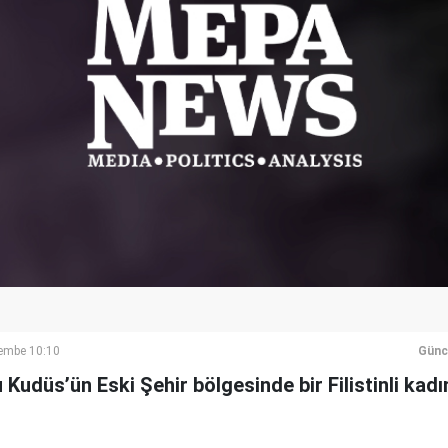
şembe 10:10
Günc
u Kudüs’ün Eski Şehir bölgesinde bir Filistinli kadı
.