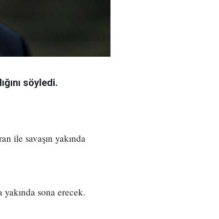
ğını söyledi.
an ile savaşın yakında
a yakında sona erecek.