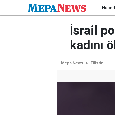
Haber
İsrail po
kadını 
Mepa News
>
Filistin