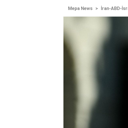
Mepa News
>
İran-ABD-İsr