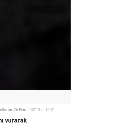
elleme:
26 Ekim 2021 Salı 15:31
nı vurarak