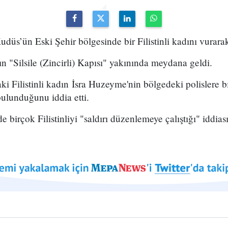
udüs’ün Eski Şehir bölgesinde bir Filistinli kadını vurarak
n "Silsile (Zincirli) Kapısı" yakınında meydana geldi.
daki Filistinli kadın İsra Huzeyme'nin bölgedeki polislere bı
ulunduğunu iddia etti.
de birçok Filistinliyi "saldırı düzenlemeye çalıştığı" iddias