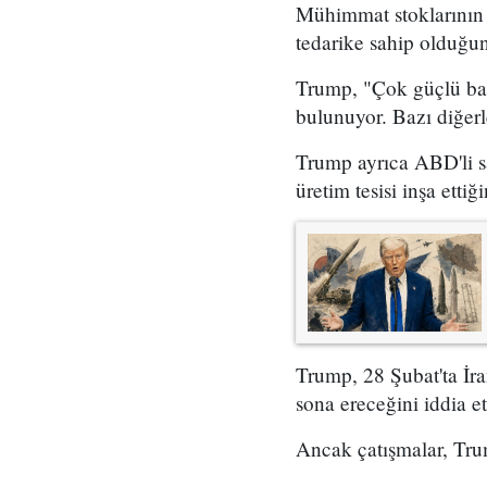
Mühimmat stoklarının d
tedarike sahip olduğunu
Trump, "Çok güçlü bazı
bulunuyor. Bazı diğerl
Trump ayrıca ABD'li sa
üretim tesisi inşa ettiği
Trump, 28 Şubat'ta İran
sona ereceğini iddia et
Ancak çatışmalar, Tru