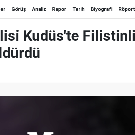
ler
Görüş
Analiz
Rapor
Tarih
Biyografi
Röport
lisi Kudüs'te Filistinli
öldürdü