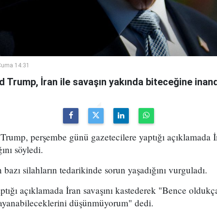
Cuma 14:31
Trump, İran ile savaşın yakında biteceğine inandı
ump, perşembe günü gazetecilere yaptığı açıklamada İr
ını söyledi.
bazı silahların tedarikinde sorun yaşadığını vurguladı.
aptığı açıklamada İran savaşını kastederek "Bence oldukç
ayanabileceklerini düşünmüyorum" dedi.