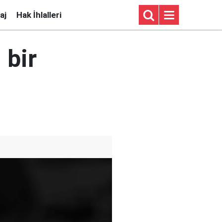
aj
Hak İhlalleri
 bir