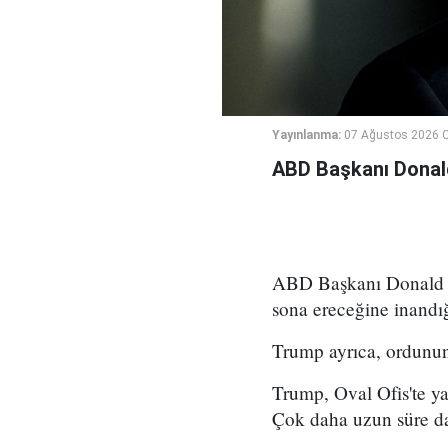
Yayınlanma:
07 Ağustos 2026 
ABD Başkanı Donald 
ABD Başkanı Donald Tr
sona ereceğine inandığ
Trump ayrıca, ordunun 
Trump, Oval Ofis'te y
Çok daha uzun süre d