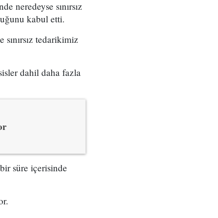
nde neredeyse sınırsız
duğunu kabul etti.
 sınırsız tedarikimiz
isler dahil daha fazla
or
bir süre içerisinde
or.