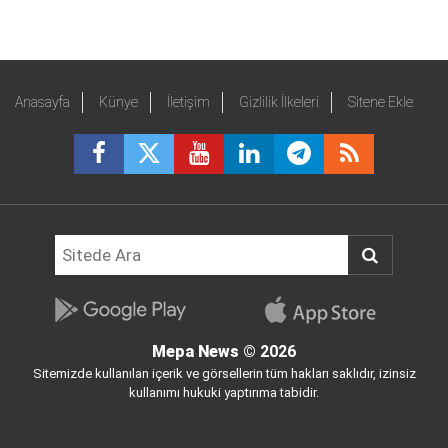
Anasayfa
Künye
İletişim
Gizlilik İlkeleri
Sitene Ekle
Mepa News
© 2026
Sitemizde kullanılan içerik ve görsellerin tüm hakları saklıdır, izinsiz
kullanımı hukuki yaptırıma tabidir.