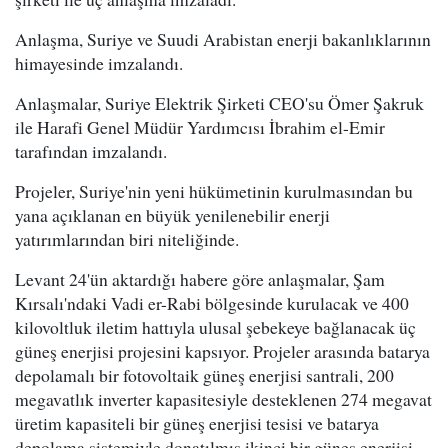
Anlaşma, Suriye ve Suudi Arabistan enerji bakanlıklarının
himayesinde imzalandı.
Anlaşmalar, Suriye Elektrik Şirketi CEO'su Ömer Şakruk
ile Harafi Genel Müdür Yardımcısı İbrahim el-Emir
tarafından imzalandı.
Projeler, Suriye'nin yeni hükümetinin kurulmasından bu
yana açıklanan en büyük yenilenebilir enerji
yatırımlarından biri niteliğinde.
Levant 24'ün aktardığı habere göre anlaşmalar, Şam
Kırsalı'ndaki Vadi er-Rabi bölgesinde kurulacak ve 400
kilovoltluk iletim hattıyla ulusal şebekeye bağlanacak üç
güneş enerjisi projesini kapsıyor. Projeler arasında batarya
depolamalı bir fotovoltaik güneş enerjisi santrali, 200
megavatlık inverter kapasitesiyle desteklenen 274 megavat
üretim kapasiteli bir güneş enerjisi tesisi ve batarya
depolama sistemiyle donatılmış ikinci bir güneş enerjisi