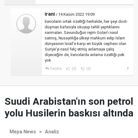
irani
/ 14 Kasım 2022 19:09
İrancıların ortak özelliği herhalde, her şeyi dost-
düşman kafasıyla okuyup tahlil yaptıklarını
sanmaları. Savunduğun rejim Golan'ı nasıl
satmış, Nusayriliğe ülkeyi mahkum edip İslam
dünyasının İsrail'e karşı en büyük cephesi olan
Suriye'yi nasıl felç etmiş anlamaya çalış
diyeceğim de, İrancılarda anlama özelliği pek
yok
Yanıtla
(0)
(0)
Suudi Arabistan'ın son petrol
yolu Husilerin baskısı altında
Mepa News
>
Analiz