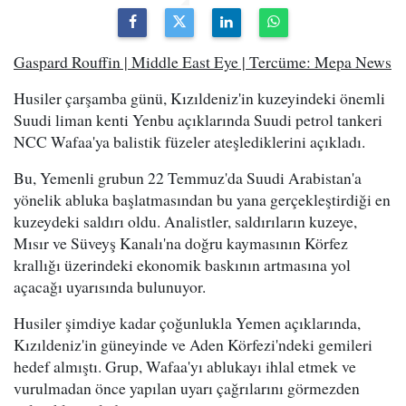
Gaspard Rouffin | Middle East Eye | Tercüme: Mepa News
Husiler çarşamba günü, Kızıldeniz'in kuzeyindeki önemli
Suudi liman kenti Yenbu açıklarında Suudi petrol tankeri
NCC Wafaa'ya balistik füzeler ateşlediklerini açıkladı.
Bu, Yemenli grubun 22 Temmuz'da Suudi Arabistan'a
yönelik abluka başlatmasından bu yana gerçekleştirdiği en
kuzeydeki saldırı oldu. Analistler, saldırıların kuzeye,
Mısır ve Süveyş Kanalı'na doğru kaymasının Körfez
krallığı üzerindeki ekonomik baskının artmasına yol
açacağı uyarısında bulunuyor.
Husiler şimdiye kadar çoğunlukla Yemen açıklarında,
Kızıldeniz'in güneyinde ve Aden Körfezi'ndeki gemileri
hedef almıştı. Grup, Wafaa'yı ablukayı ihlal etmek ve
vurulmadan önce yapılan uyarı çağrılarını görmezden