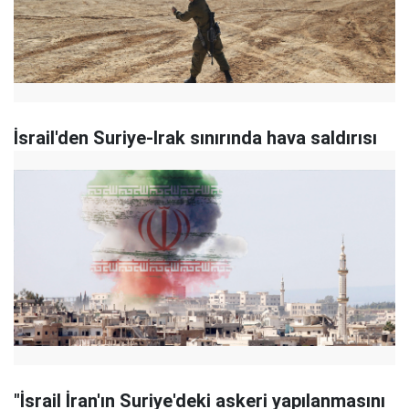
İsrail'den Suriye-Irak sınırında hava saldırısı
"İsrail İran'ın Suriye'deki askeri yapılanmasını