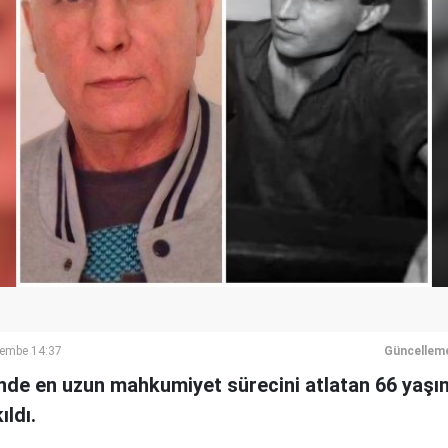
şembe 14:37
Güncellem
nde en uzun mahkumiyet sürecini atlatan 66 yaşındak
ıldı.