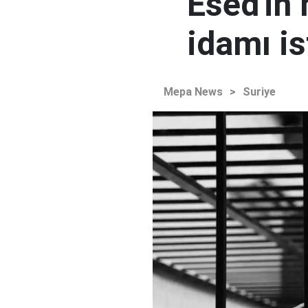
Esed'in
idamı is
Mepa News
>
Suriye