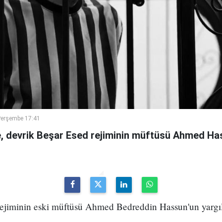
Perşembe 17:41
 devrik Beşar Esed rejiminin müftüsü Ahmed Has
 rejiminin eski müftüsü Ahmed Bedreddin Hassun'un yarg