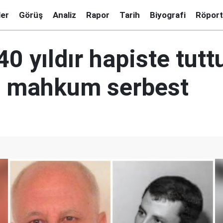
ler
Görüş
Analiz
Rapor
Tarih
Biyografi
Röport
n 40 yıldır hapiste tut
nli mahkum serbest