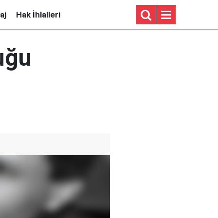
aj
Hak İhlalleri
tuğu