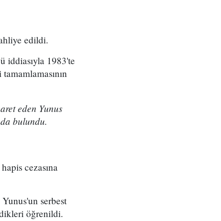
hliye edildi.
ğü iddiasıyla 1983'te
ni tamamlamasının
iyaret eden Yunus
nda bulundu.
 hapis cezasına
m Yunus'un serbest
ikleri öğrenildi.