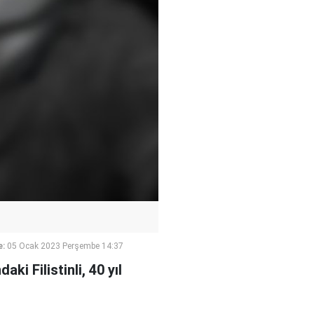
e:
05 Ocak 2023 Perşembe 14:37
i Filistinli, 40 yıl