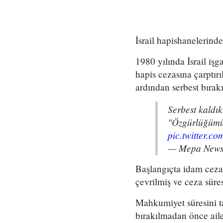
İsrail hapishanelerind
1980 yılında İsrail işg
hapis cezasına çarptı
ardından serbest bırakı
Serbest kaldık
"Özgürlüğümüz
pic.twitter.c
— Mepa News
Başlangıçta idam ceza
çevrilmiş ve ceza süres
Mahkumiyet süresini ta
bırakılmadan önce aile