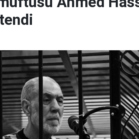
 müftüsü Ahmed Has
tendi