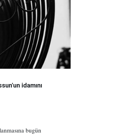
sun'un idamını
ılanmasına bugün