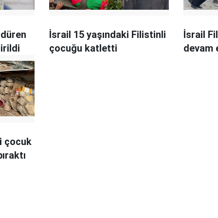
öldüren
İsrail 15 yaşındaki Filistinli
İsrail F
irildi
çocuğu katletti
devam 
si çocuk
bıraktı