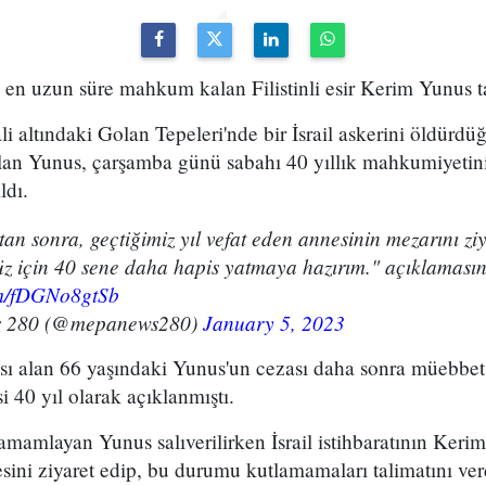
e en uzun süre mahkum kalan Filistinli esir Kerim Yunus ta
ali altındaki Golan Tepeleri'nde bir İsrail askerini öldürdü
rılan Yunus, çarşamba günü sabahı 40 yıllık mahkumiyeti
ldı.
tan sonra, geçtiğimiz yıl vefat eden annesinin mezarını z
 için 40 sene daha hapis yatmaya hazırım." açıklaması
om/fDGNo8gtSb
 280 (@mepanews280)
January 5, 2023
sı alan 66 yaşındaki Yunus'un cezası daha sonra müebbet
i 40 yıl olarak açıklanmıştı.
mamlayan Yunus salıverilirken İsrail istihbaratının Keri
sini ziyaret edip, bu durumu kutlamamaları talimatını verd