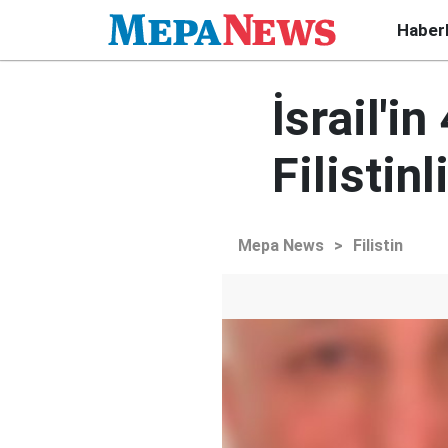
Haber
İsrail'i
Filisti
Mepa News
>
Filistin