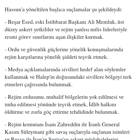
Hassun'a yöneltilen başlıca suçlamalar şu şekildeydi:
- Beşar Esed, eski İstihbarat Başkanı Ali Memluk, üst
düzey askeri yetkililer ve rejim yanlısı milis liderleriyle
resmi görev sınırlarını aşan ilişkiler kurmak.
- Ordu ve güvenlik güçlerine yönelik konuşmalarında
rejim karşıtlarına yönelik şiddeti teşvik etmek.
- Medya açıklamalarında sivilleri hedef alan söylemler
kullanmak ve Halep'in doğusundaki sivillere bölgeyi terk
etmeleri çağrısında bulunmak.
- Rejim ordusunu, muhalif bölgelerin yok edilmesi ve
imha edilmesi yönünde teşvik etmek, İdlib halkını
öldürme ve zorla göç ettirme tehdidinde bulunmak.
- Rejim komutanı İsam Zahreddin ile İranlı General
Kasım Süleymani gibi savaş suçlarıyla suçlanan isimleri
ve Rusya ile İran'ın Suriye'ye askeri müdahalelerini