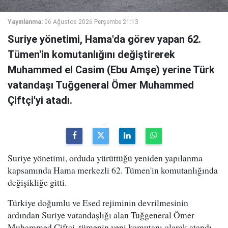
Yayınlanma:
06 Ağustos 2026 Perşembe 21:13
Suriye yönetimi, Hama'da görev yapan 62.
Tümen'in komutanlığını değiştirerek
Muhammed el Casim (Ebu Amşe) yerine Türk
vatandaşı Tuğgeneral Ömer Muhammed
Çiftçi'yi atadı.
Suriye yönetimi, orduda yürüttüğü yeniden yapılanma
kapsamında Hama merkezli 62. Tümen'in komutanlığında
değişikliğe gitti.
Türkiye doğumlu ve Esed rejiminin devrilmesinin
ardından Suriye vatandaşlığı alan Tuğgeneral Ömer
Muhammed Çiftçi, tümenin yeni komutanı olarak atandı.