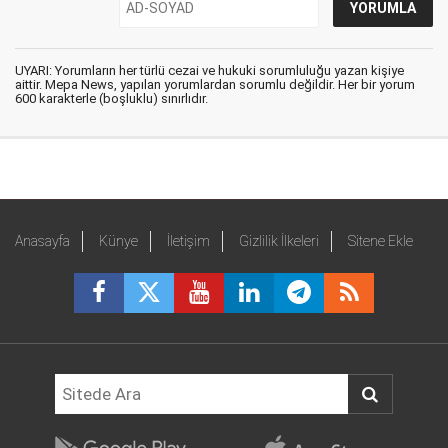
UYARI: Yorumların her türlü cezai ve hukuki sorumluluğu yazan kişiye
aittir. Mepa News, yapılan yorumlardan sorumlu değildir. Her bir yorum
600 karakterle (boşluklu) sınırlıdır.
Anasayfa
Künye
İletişim
Gizlilik İlkeleri
Sitene Ekle