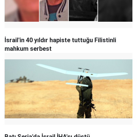
İsrail'in 40 yıldır hapiste tuttuğu Filistinli
mahkum serbest
Batı Şeria'da İsrail İHA'sı düştü