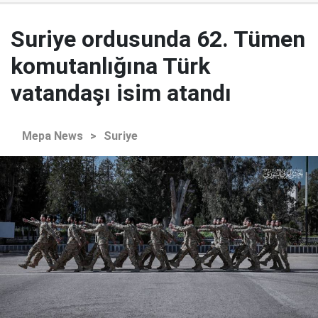
Suriye ordusunda 62. Tümen
komutanlığına Türk
vatandaşı isim atandı
Mepa News
>
Suriye