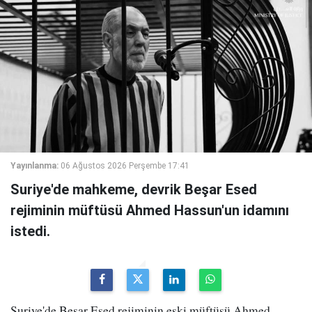
Yayınlanma:
06 Ağustos 2026 Perşembe 17:41
Suriye'de mahkeme, devrik Beşar Esed
rejiminin müftüsü Ahmed Hassun'un idamını
istedi.
Suriye'de Beşar Esed rejiminin eski müftüsü Ahmed