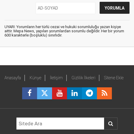
UYARI: Yorumların her türlü cezai ve hukuki sorumluluğu yazan kişiye
aittir. Mepa News, yapılan yorumlardan sorumlu değildir. Her bir yorum
600 karakterle (boşluklu) sınırlıdır.
Anasayfa
Künye
İletişim
Gizlilik İlkeleri
Sitene Ekle