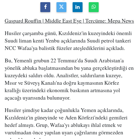
Gaspard Rouffin | Middle East Eye | Tercüme: Mepa News
Husiler çarşamba günü, Kızıldeniz'in kuzeyindeki önemli
Suudi liman kenti Yenbu açıklarında Suudi petrol tankeri
NCC Wafaa'ya balistik füzeler ateşlediklerini açıkladı.
Bu, Yemenli grubun 22 Temmuz'da Suudi Arabistan'a
yönelik abluka başlatmasından bu yana gerçekleştirdiği en
kuzeydeki saldırı oldu. Analistler, saldırıların kuzeye,
Mısır ve Süveyş Kanalı'na doğru kaymasının Körfez
krallığı üzerindeki ekonomik baskının artmasına yol
açacağı uyarısında bulunuyor.
Husiler şimdiye kadar çoğunlukla Yemen açıklarında,
Kızıldeniz'in güneyinde ve Aden Körfezi'ndeki gemileri
hedef almıştı. Grup, Wafaa'yı ablukayı ihlal etmek ve
vurulmadan önce yapılan uyarı çağrılarını görmezden