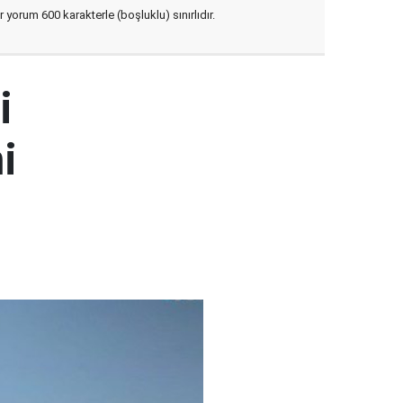
yorum 600 karakterle (boşluklu) sınırlıdır.
i
i