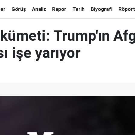
ler
Görüş
Analiz
Rapor
Tarih
Biyografi
Röport
ükümeti: Trump'ın Af
sı işe yarıyor