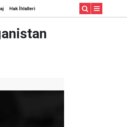
aj
Hak İhlalleri
ganistan