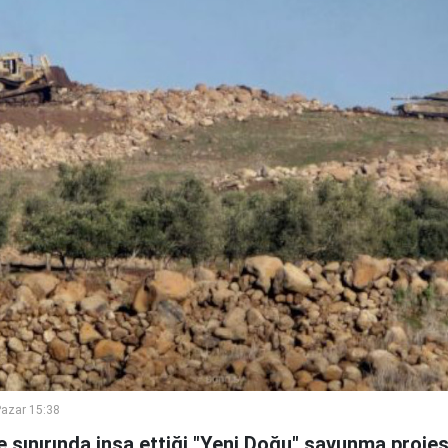
azar 15:38
ye sınırında inşa ettiği "Yeni Doğu" savunma proje