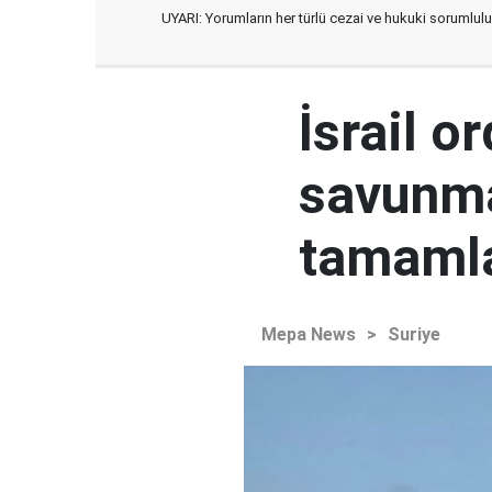
UYARI: Yorumların her türlü cezai ve hukuki sorumlulu
İsrail o
savunma
tamaml
Mepa News
>
Suriye