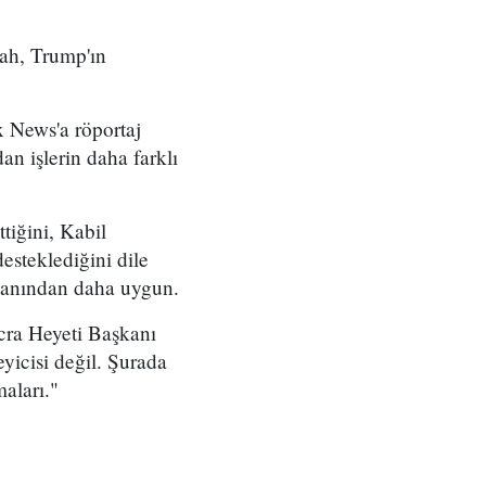
lah, Trump'ın
x News'a röportaj
an işlerin daha farklı
tiğini, Kabil
esteklediğini dile
planından daha uygun.
İcra Heyeti Başkanı
eyicisi değil. Şurada
aları."