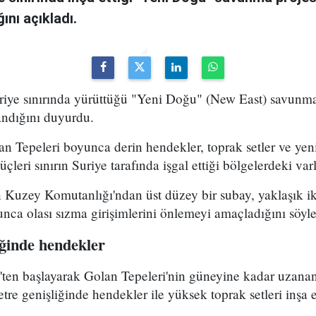
ını açıkladı.
uriye sınırında yürüttüğü "Yeni Doğu" (New East) savunma
ndığını duyurdu.
n Tepeleri boyunca derin hendekler, toprak setler ve yen
üçleri sınırın Suriye tarafında işgal ettiği bölgelerdeki varl
n Kuzey Komutanlığı'ndan üst düzey bir subay, yaklaşık i
yunca olası sızma girişimlerini önlemeyi amaçladığını söyle
iğinde hendekler
ten başlayarak Golan Tepeleri'nin güneyine kadar uzanan
tre genişliğinde hendekler ile yüksek toprak setleri inşa e