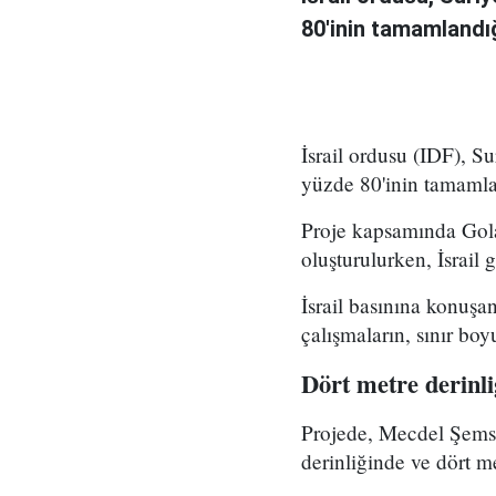
80'inin tamamlandığ
İsrail ordusu (IDF), S
yüzde 80'inin tamamla
Proje kapsamında Gola
oluşturulurken, İsrail g
İsrail basınına konuşa
çalışmaların, sınır bo
Dört metre derinl
Projede, Mecdel Şems'
derinliğinde ve dört me