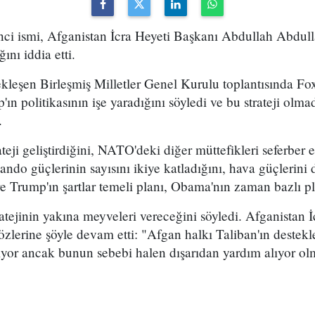
nci ismi, Afganistan İcra Heyeti Başkanı Abdullah Abdul
ğını iddia etti.
kleşen Birleşmiş Milletler Genel Kurulu toplantısında Fo
n politikasının işe yaradığını söyledi ve bu strateji olmad
.
ji geliştirdiğini, NATO'deki diğer müttefikleri seferber et
do güçlerinin sayısını ikiye katladığını, hava güçlerini d
re Trump'ın şartlar temeli planı, Obama'nın zaman bazlı 
tejinin yakına meyveleri vereceğini söyledi. Afganistan 
özlerine şöyle devam etti: "Afgan halkı Taliban'ın destekl
yor ancak bunun sebebi halen dışarıdan yardım alıyor olm