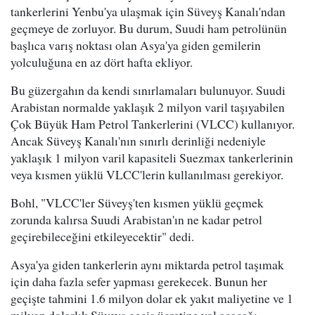
tankerlerini Yenbu'ya ulaşmak için Süveyş Kanalı'ndan
geçmeye de zorluyor. Bu durum, Suudi ham petrolünün
başlıca varış noktası olan Asya'ya giden gemilerin
yolculuğuna en az dört hafta ekliyor.
Bu güzergahın da kendi sınırlamaları bulunuyor. Suudi
Arabistan normalde yaklaşık 2 milyon varil taşıyabilen
Çok Büyük Ham Petrol Tankerlerini (VLCC) kullanıyor.
Ancak Süveyş Kanalı'nın sınırlı derinliği nedeniyle
yaklaşık 1 milyon varil kapasiteli Suezmax tankerlerinin
veya kısmen yüklü VLCC'lerin kullanılması gerekiyor.
Bohl, "VLCC'ler Süveyş'ten kısmen yüklü geçmek
zorunda kalırsa Suudi Arabistan'ın ne kadar petrol
geçirebileceğini etkileyecektir" dedi.
Asya'ya giden tankerlerin aynı miktarda petrol taşımak
için daha fazla sefer yapması gerekecek. Bunun her
geçişte tahmini 1.6 milyon dolar ek yakıt maliyetine ve 1
milyon dolarlık Süveyş geçiş ücretine yol açacağı