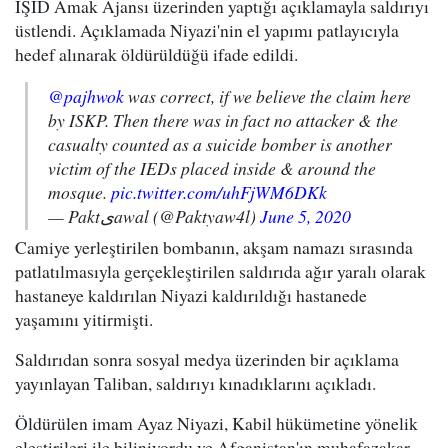
IŞİD Amak Ajansı üzerinden yaptığı açıklamayla saldırıyı
üstlendi. Açıklamada Niyazi'nin el yapımı patlayıcıyla
hedef alınarak öldürüldüğü ifade edildi.
@pajhwok
was correct, if we believe the claim here
by ISKP. Then there was in fact no attacker & the
casualty counted as a suicide bomber is another
victim of the IEDs placed inside & around the
mosque.
pic.twitter.com/uhFjWM6DKk
— Paktﻯawal (@Paktyaw4l)
June 5, 2020
Camiye yerleştirilen bombanın, akşam namazı sırasında
patlatılmasıyla gerçekleştirilen saldırıda ağır yaralı olarak
hastaneye kaldırılan Niyazi kaldırıldığı hastanede
yaşamını yitirmişti.
Saldırıdan sonra sosyal medya üzerinden bir açıklama
yayınlayan Taliban, saldırıyı kınadıklarını açıkladı.
Öldürülen imam Ayaz Niyazi, Kabil hükümetine yönelik
eleştirileri ile biliniyordu ve Afganistan'ın muhafazakar