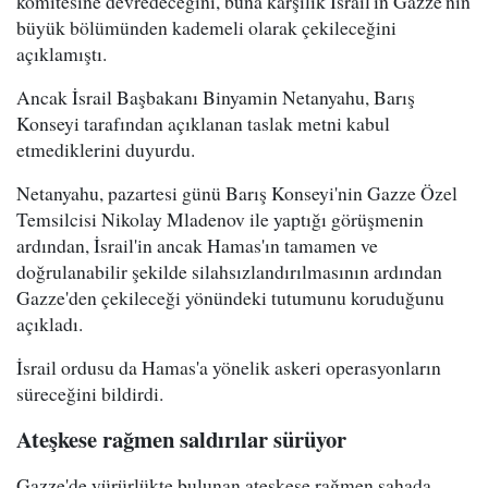
komitesine devredeceğini, buna karşılık İsrail'in Gazze'nin
büyük bölümünden kademeli olarak çekileceğini
açıklamıştı.
Ancak İsrail Başbakanı Binyamin Netanyahu, Barış
Konseyi tarafından açıklanan taslak metni kabul
etmediklerini duyurdu.
Netanyahu, pazartesi günü Barış Konseyi'nin Gazze Özel
Temsilcisi Nikolay Mladenov ile yaptığı görüşmenin
ardından, İsrail'in ancak Hamas'ın tamamen ve
doğrulanabilir şekilde silahsızlandırılmasının ardından
Gazze'den çekileceği yönündeki tutumunu koruduğunu
açıkladı.
İsrail ordusu da Hamas'a yönelik askeri operasyonların
süreceğini bildirdi.
Ateşkese rağmen saldırılar sürüyor
Gazze'de yürürlükte bulunan ateşkese rağmen sahada