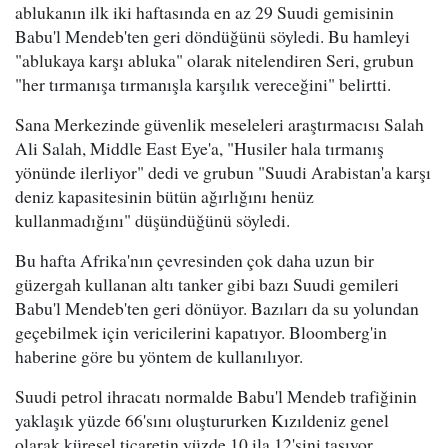
ablukanın ilk iki haftasında en az 29 Suudi gemisinin
Babu'l Mendeb'ten geri döndüğünü söyledi. Bu hamleyi
"ablukaya karşı abluka" olarak nitelendiren Seri, grubun
"her tırmanışa tırmanışla karşılık vereceğini" belirtti.
Sana Merkezinde güvenlik meseleleri araştırmacısı Salah
Ali Salah, Middle East Eye'a, "Husiler hala tırmanış
yönünde ilerliyor" dedi ve grubun "Suudi Arabistan'a karşı
deniz kapasitesinin bütün ağırlığını henüz
kullanmadığını" düşündüğünü söyledi.
Bu hafta Afrika'nın çevresinden çok daha uzun bir
güzergah kullanan altı tanker gibi bazı Suudi gemileri
Babu'l Mendeb'ten geri dönüyor. Bazıları da su yolundan
geçebilmek için vericilerini kapatıyor. Bloomberg'in
haberine göre bu yöntem de kullanılıyor.
Suudi petrol ihracatı normalde Babu'l Mendeb trafiğinin
yaklaşık yüzde 66'sını oluştururken Kızıldeniz genel
olarak küresel ticaretin yüzde 10 ila 12'sini taşıyor.