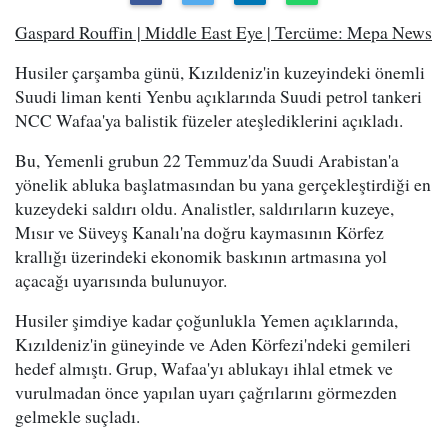
Gaspard Rouffin | Middle East Eye | Tercüme: Mepa News
Husiler çarşamba günü, Kızıldeniz'in kuzeyindeki önemli
Suudi liman kenti Yenbu açıklarında Suudi petrol tankeri
NCC Wafaa'ya balistik füzeler ateşlediklerini açıkladı.
Bu, Yemenli grubun 22 Temmuz'da Suudi Arabistan'a
yönelik abluka başlatmasından bu yana gerçekleştirdiği en
kuzeydeki saldırı oldu. Analistler, saldırıların kuzeye,
Mısır ve Süveyş Kanalı'na doğru kaymasının Körfez
krallığı üzerindeki ekonomik baskının artmasına yol
açacağı uyarısında bulunuyor.
Husiler şimdiye kadar çoğunlukla Yemen açıklarında,
Kızıldeniz'in güneyinde ve Aden Körfezi'ndeki gemileri
hedef almıştı. Grup, Wafaa'yı ablukayı ihlal etmek ve
vurulmadan önce yapılan uyarı çağrılarını görmezden
gelmekle suçladı.