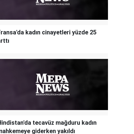
Fransa'da kadın cinayetleri yüzde 25
rttı
Hindistan'da tecavüz mağduru kadın
mahkemeye giderken yakıldı