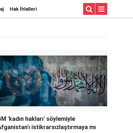
aj
Hak İhlalleri
BM 'kadın hakları' söylemiyle
fganistan'ı istikrarsızlaştırmaya mı