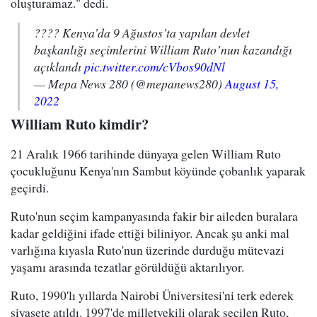
oluşturamaz." dedi.
???? Kenya’da 9 Ağustos’ta yapılan devlet
başkanlığı seçimlerini William Ruto’nun kazandığı
açıklandı
pic.twitter.com/cVbos90dNl
— Mepa News 280 (@mepanews280)
August 15,
2022
William Ruto kimdir?
21 Aralık 1966
tarihinde dünyaya gelen William Ruto
çocukluğunu Kenya'nın Sambut köyünde çobanlık yaparak
geçirdi.
Ruto'nun seçim kampanyasında fakir bir aileden buralara
kadar geldiğini ifade ettiği biliniyor. Ancak şu anki mal
varlığına kıyasla Ruto'nun üzerinde durduğu mütevazi
yaşamı arasında tezatlar görüldüğü aktarılıyor.
Ruto, 1990'lı yıllarda Nairobi Üniversitesi'ni terk ederek
siyasete atıldı. 1997'de milletvekili olarak seçilen Ruto,