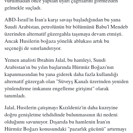
vurulmadan önce yapılan uyarı çağrılarını görmezden
gelmekle suçladı.
ABD-İsrail'in İran'a karşı savaşı başladığından bu yana
Suudi Arabistan, petrolünün bir bölümünü Babu'l Mendeb
üzerinden alternatif güzergahla taşımaya devam etmişti.
Ancak Husilerin boğaza yönelik ablukası artık bu
seçeneği de sınırlandırıyor.
Yemen analisti Ibrahim Jalal, bu hamleyi, Suudi
Arabistan'ın bu yılın başlarında Hürmüz Boğazı'nın
kapanmasından bu yana giderek daha fazla kullandığı
alternatif güzergah olan "Süveyş Kanalı üzerinden yeniden
yönlendirme imkanını engelleme girişimi" olarak
tanımladı.
Jalal, Husilerin çatışmayı Kızıldeniz'in daha kuzeyine
doğru genişletme tehdidinde bulunmasının iki nedeni
olduğunu savunuyor. Dışarıda bu hamlenin İran'ın
Hürmüz Boğazı konusundaki "pazarlık gücünü" artırmayı