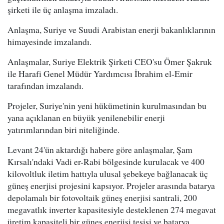
şirketi ile üç anlaşma imzaladı.
Anlaşma, Suriye ve Suudi Arabistan enerji bakanlıklarının
himayesinde imzalandı.
Anlaşmalar, Suriye Elektrik Şirketi CEO'su Ömer Şakruk
ile Harafi Genel Müdür Yardımcısı İbrahim el-Emir
tarafından imzalandı.
Projeler, Suriye'nin yeni hükümetinin kurulmasından bu
yana açıklanan en büyük yenilenebilir enerji
yatırımlarından biri niteliğinde.
Levant 24'ün aktardığı habere göre anlaşmalar, Şam
Kırsalı'ndaki Vadi er-Rabi bölgesinde kurulacak ve 400
kilovoltluk iletim hattıyla ulusal şebekeye bağlanacak üç
güneş enerjisi projesini kapsıyor. Projeler arasında batarya
depolamalı bir fotovoltaik güneş enerjisi santrali, 200
megavatlık inverter kapasitesiyle desteklenen 274 megavat
üretim kapasiteli bir güneş enerjisi tesisi ve batarya