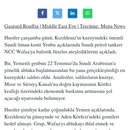
Gaspard Rouffin | Middle East Eye | Tercüme: Mepa News
Husiler çarşamba günü, Kızıldeniz'in kuzeyindeki önemli
Suudi liman kenti Yenbu açıklarında Suudi petrol tankeri
NCC Wafaa'ya balistik füzeler ateşlediklerini açıkladı.
Bu, Yemenli grubun 22 Temmuz'da Suudi Arabistan'a
yönelik abluka başlatmasından bu yana gerçekleştirdiği en
kuzeydeki saldırı oldu. Analistler, saldırıların kuzeye,
Mısır ve Süveyş Kanalı'na doğru kaymasının Körfez
krallığı üzerindeki ekonomik baskının artmasına yol
açacağı uyarısında bulunuyor.
Husiler şimdiye kadar çoğunlukla Yemen açıklarında,
Kızıldeniz'in güneyinde ve Aden Körfezi'ndeki gemileri
hedef almıştı. Grup, Wafaa'yı ablukayı ihlal etmek ve