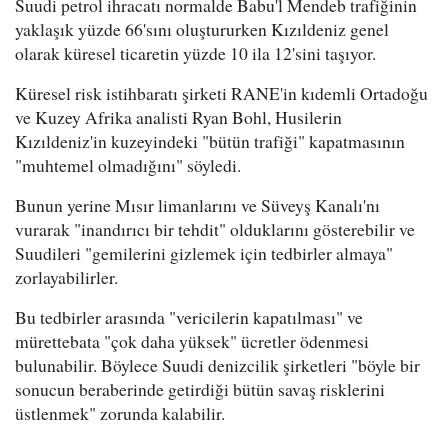
Suudi petrol ihracatı normalde Babu'l Mendeb trafiğinin
yaklaşık yüzde 66'sını oluştururken Kızıldeniz genel
olarak küresel ticaretin yüzde 10 ila 12'sini taşıyor.
Küresel risk istihbaratı şirketi RANE'in kıdemli Ortadoğu
ve Kuzey Afrika analisti Ryan Bohl, Husilerin
Kızıldeniz'in kuzeyindeki "bütün trafiği" kapatmasının
"muhtemel olmadığını" söyledi.
Bunun yerine Mısır limanlarını ve Süveyş Kanalı'nı
vurarak "inandırıcı bir tehdit" olduklarını gösterebilir ve
Suudileri "gemilerini gizlemek için tedbirler almaya"
zorlayabilirler.
Bu tedbirler arasında "vericilerin kapatılması" ve
mürettebata "çok daha yüksek" ücretler ödenmesi
bulunabilir. Böylece Suudi denizcilik şirketleri "böyle bir
sonucun beraberinde getirdiği bütün savaş risklerini
üstlenmek" zorunda kalabilir.