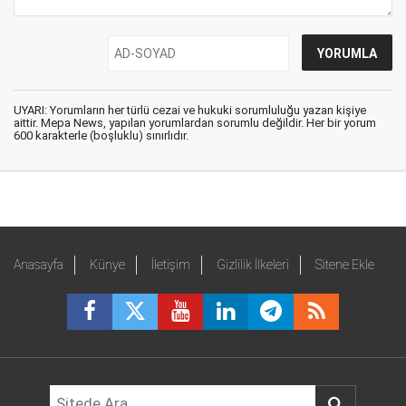
UYARI: Yorumların her türlü cezai ve hukuki sorumluluğu yazan kişiye
aittir. Mepa News, yapılan yorumlardan sorumlu değildir. Her bir yorum
600 karakterle (boşluklu) sınırlıdır.
Anasayfa
Künye
İletişim
Gizlilik İlkeleri
Sitene Ekle