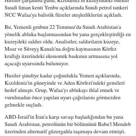
Husiler çarşamba günü, Kızıldeniz'in kuzeyindeki önemli
Suudi liman kenti Yenbu açıklarında Suudi petrol tankeri
NCC Wafaa'ya balistik füzeler ateşlediklerini açıkladı.
Bu, Yemenli grubun 22 Temmuz'da Suudi Arabistan'a
yönelik abluka başlatmasından bu yana gerçekleştirdiği en
kuzeydeki saldırı oldu. Analistler, saldırıların kuzeye,
Mısır ve Süveyş Kanalı'na doğru kaymasının Körfez
krallığı üzerindeki ekonomik baskının artmasına yol
açacağı uyarısında bulunuyor.
Husiler şimdiye kadar çoğunlukla Yemen açıklarında,
Kızıldeniz'in güneyinde ve Aden Körfezi'ndeki gemileri
hedef almıştı. Grup, Wafaa'yı ablukayı ihlal etmek ve
vurulmadan önce yapılan uyarı çağrılarını görmezden
gelmekle suçladı.
ABD-İsrail'in İran'a karşı savaşı başladığından bu yana
Suudi Arabistan, petrolünün bir bölümünü Babu'l Mendeb
üzerinden alternatif güzergahla taşımaya devam etmişti.