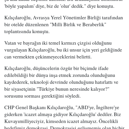
'böyle yapalım' diye, biz de 'olur' dedik." diye konuştu.
Kılıçdaroğlu, Avrasya Yerel Yönetimler Birliği tarafından
bir otelde düzenlenen "Milli Birlik ve Beraberlik"
toplantısında konuştu.
Vatan ve bayrağın iki temel kırmızı çizgisi olduğunu
vurgulayan Kılıçdaroğlu, bu iki unsur için yeri geldiğinde
can vermekten çekinmeyeceklerini belirtti.
Kılıçdaroğlu, düşüncelerin özgür bir biçimde ifade
edilebildiği bir dünya inşa etmek zorunda olunduğunu
kaydederek, teknoloji devrinde olunduğunu hatırlattı ve
bir siyasetçinin "Türkiye bunun neresinde kalıyor?"
sorusunu sorması gerektiğini söyledi.
CHP Genel Başkanı Kılıçdaroğlu, "ABD'ye, İngiltere'ye
giderken 'icazet almaya gidiyor Kılıçdaroğlu' dediler. Biz
Kuvayımilliyeciyiz, kimseden icazet almayız. Öncelikli
hedefimiz demokrasi. Demokrasisi gelişmemiş olan hiçbir