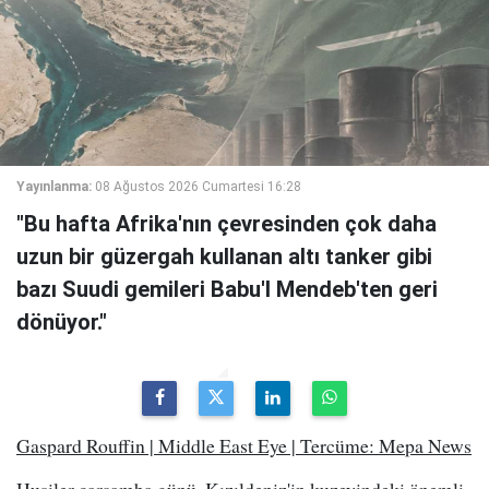
Yayınlanma:
08 Ağustos 2026 Cumartesi 16:28
"Bu hafta Afrika'nın çevresinden çok daha
uzun bir güzergah kullanan altı tanker gibi
bazı Suudi gemileri Babu'l Mendeb'ten geri
dönüyor."
Gaspard Rouffin | Middle East Eye | Tercüme: Mepa News