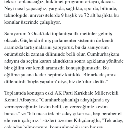
tekrar toplanacağız, hükümet programı ortaya çıkacak.
Neyi nasıl yapacağız, yargıda, sağlıkta, sporda, bilimde,
teknolojide, üniversitelerde 9 başlık ve 72 alt başlıkta bu
konular üzerinde çalışılıyor.
Sanıyorum 5 Ocak'taki toplantıya ilk metinler gelmiş
olacak. Güçlendirilmiş parlamenter sistemin de kendi
aramızda tartışmalarını yapıyoruz, bu da sanıyorum
önümüzdeki zaman diliminde belli olur. Cumhurbaşkanı
adayını da seçim kararı alındıktan sonra açıklama yönünde
bir eğilim var kendi aramızda konuştuğumuzda. Bu
eğilime şu ana kadar hepimiz katıldık. Bir arkadaşımız
dillendirdi 'böyle yapalım' diye, biz de 'olur' dedik."
Toplantıda konuşan eski AK Parti Kırıkkale Milletvekili
Kemal Albayrak "Cumhurbaşkanlığı adaylığında oy
vermeyeceğimiz kesim belli, oy vereceğimiz kesim
burası." ve "6'lı masa tek bir aday çıkarırsa, hep beraber el
ele verir çalışırız." sözleri üzerine Kılıçdaroğlu, "Tek aday,
çok aday bilmiyorum, konuşulmadığı için bir şey