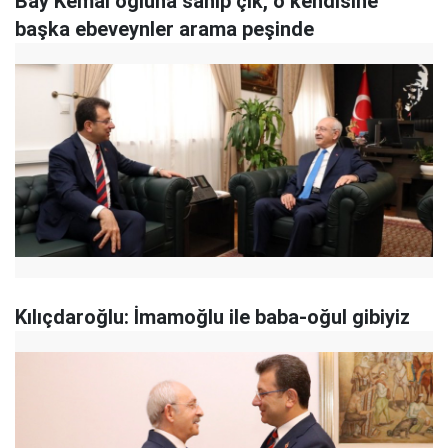
Bay Kemal oğluna sahip çık, o kendisine
başka ebeveynler arama peşinde
Kılıçdaroğlu: İmamoğlu ile baba-oğul gibiyiz