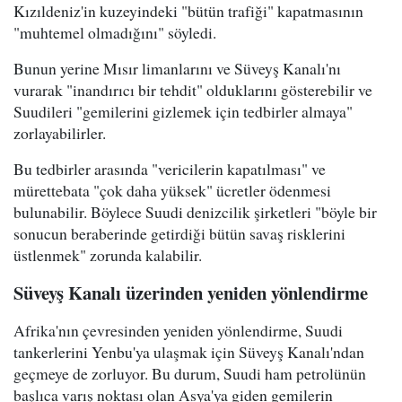
Kızıldeniz'in kuzeyindeki "bütün trafiği" kapatmasının
"muhtemel olmadığını" söyledi.
Bunun yerine Mısır limanlarını ve Süveyş Kanalı'nı
vurarak "inandırıcı bir tehdit" olduklarını gösterebilir ve
Suudileri "gemilerini gizlemek için tedbirler almaya"
zorlayabilirler.
Bu tedbirler arasında "vericilerin kapatılması" ve
mürettebata "çok daha yüksek" ücretler ödenmesi
bulunabilir. Böylece Suudi denizcilik şirketleri "böyle bir
sonucun beraberinde getirdiği bütün savaş risklerini
üstlenmek" zorunda kalabilir.
Süveyş Kanalı üzerinden yeniden yönlendirme
Afrika'nın çevresinden yeniden yönlendirme, Suudi
tankerlerini Yenbu'ya ulaşmak için Süveyş Kanalı'ndan
geçmeye de zorluyor. Bu durum, Suudi ham petrolünün
başlıca varış noktası olan Asya'ya giden gemilerin