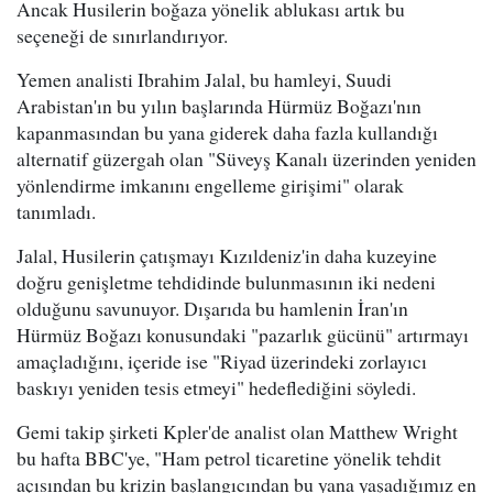
Ancak Husilerin boğaza yönelik ablukası artık bu
seçeneği de sınırlandırıyor.
Yemen analisti Ibrahim Jalal, bu hamleyi, Suudi
Arabistan'ın bu yılın başlarında Hürmüz Boğazı'nın
kapanmasından bu yana giderek daha fazla kullandığı
alternatif güzergah olan "Süveyş Kanalı üzerinden yeniden
yönlendirme imkanını engelleme girişimi" olarak
tanımladı.
Jalal, Husilerin çatışmayı Kızıldeniz'in daha kuzeyine
doğru genişletme tehdidinde bulunmasının iki nedeni
olduğunu savunuyor. Dışarıda bu hamlenin İran'ın
Hürmüz Boğazı konusundaki "pazarlık gücünü" artırmayı
amaçladığını, içeride ise "Riyad üzerindeki zorlayıcı
baskıyı yeniden tesis etmeyi" hedeflediğini söyledi.
Gemi takip şirketi Kpler'de analist olan Matthew Wright
bu hafta BBC'ye, "Ham petrol ticaretine yönelik tehdit
açısından bu krizin başlangıcından bu yana yaşadığımız en