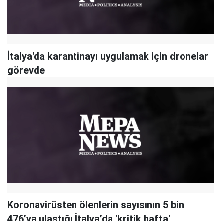
İtalya'da karantinayı uygulamak için dronelar
görevde
Koronavirüsten ölenlerin sayısının 5 bin
476’ya ulaştığı İtalya’da 'kritik hafta'