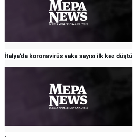
İtalya'da koronavirüs vaka sayısı ilk kez düştü