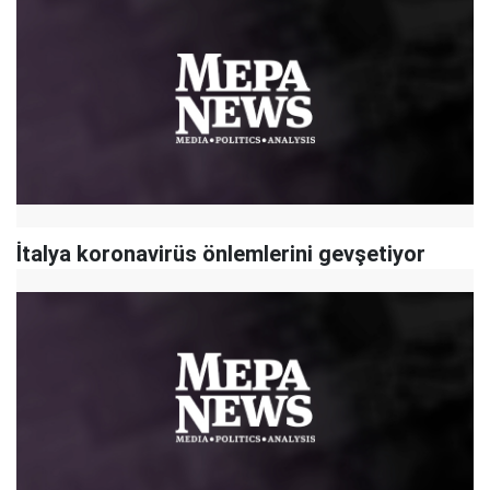
İtalya koronavirüs önlemlerini gevşetiyor