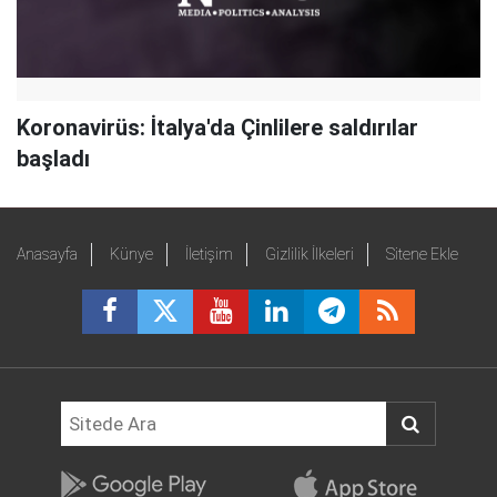
Koronavirüs: İtalya'da Çinlilere saldırılar
başladı
Anasayfa
Künye
İletişim
Gizlilik İlkeleri
Sitene Ekle