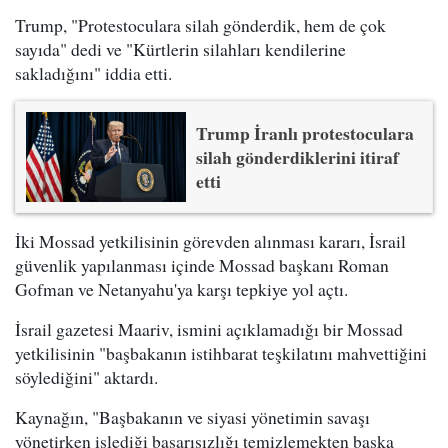
Trump, "Protestoculara silah gönderdik, hem de çok
sayıda" dedi ve "Kürtlerin silahları kendilerine
sakladığını" iddia etti.
Trump İranlı protestoculara
silah gönderdiklerini itiraf
etti
İki Mossad yetkilisinin görevden alınması kararı, İsrail
güvenlik yapılanması içinde Mossad başkanı Roman
Gofman ve Netanyahu'ya karşı tepkiye yol açtı.
İsrail gazetesi Maariv, ismini açıklamadığı bir Mossad
yetkilisinin "başbakanın istihbarat teşkilatını mahvettiğini
söylediğini" aktardı.
Kaynağın, "Başbakanın ve siyasi yönetimin savaşı
yönetirken işlediği başarısızlığı temizlemekten başka