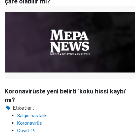
çare olabilir mi?
Koronavirüste yeni belirti 'koku hissi kaybı'
mı?
Etiketler :
Salgın hastalık
Koronavirüs
Covid-19