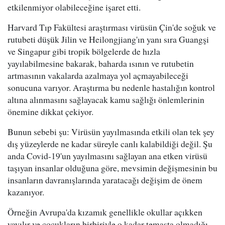
etkilenmiyor olabileceğine işaret etti.
Harvard Tıp Fakültesi araştırması virüsün Çin'de soğuk ve
rutubeti düşük Jilin ve Heilongjiang'ın yanı sıra Guangşi
ve Singapur gibi tropik bölgelerde de hızla
yayılabilmesine bakarak, baharda ısının ve rutubetin
artmasının vakalarda azalmaya yol açmayabileceği
sonucuna varıyor. Araştırma bu nedenle hastalığın kontrol
altına alınmasını sağlayacak kamu sağlığı önlemlerinin
önemine dikkat çekiyor.
Bunun sebebi şu: Virüsün yayılmasında etkili olan tek şey
dış yüzeylerde ne kadar süreyle canlı kalabildiği değil. Şu
anda Covid-19'un yayılmasını sağlayan ana etken virüsü
taşıyan insanlar olduğuna göre, mevsimin değişmesinin bu
insanların davranışlarında yaratacağı değişim de önem
kazanıyor.
Örneğin Avrupa'da kızamık genellikle okullar açıkken
yayılır ve çocukların birbiriyle o kadar temasta olmadığı