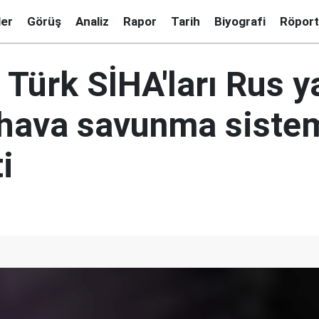
ler
Görüş
Analiz
Rapor
Tarih
Biyografi
Röport
 Türk SİHA'ları Rus 
 hava savunma sistem
i