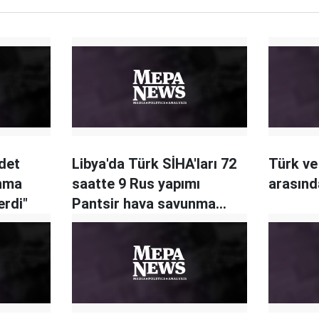
adet
Libya'da Türk SİHA'ları 72
Türk ve
nma
saatte 9 Rus yapımı
arasınd
rdi"
Pantsir hava savunma
sistemi imha etti