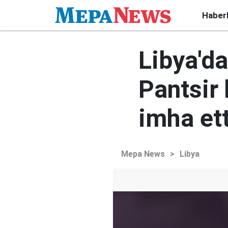
Haber
Libya'da
Pantsir
imha ett
Mepa News
>
Libya