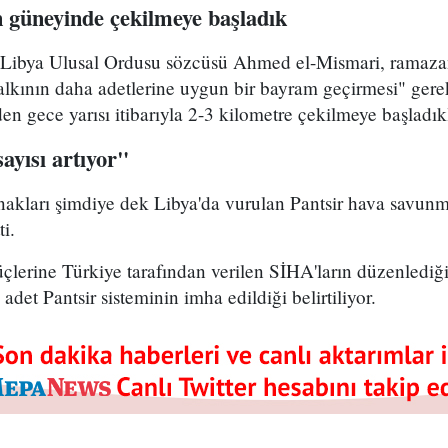
n güneyinde çekilmeye başladık
iği Libya Ulusal Ordusu sözcüsü Ahmed el-Mismari, ramaza
alkının daha adetlerine uygun bir bayram geçirmesi" gere
n gece yarısı itibarıyla 2-3 kilometre çekilmeye başladık
ayısı artıyor"
akları şimdiye dek Libya'da vurulan Pantsir hava savunma
i.
rine Türkiye tarafından verilen SİHA'ların düzenlediği s
adet Pantsir sisteminin imha edildiği belirtiliyor.