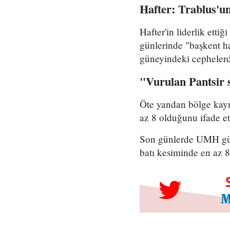
Hafter: Trablus'u
Hafter'in liderlik ett
günlerinde "başkent h
güneyindeki cephelerde
"Vurulan Pantsir s
Öte yandan bölge kayn
az 8 olduğunu ifade ett
Son günlerde UMH güçle
batı kesiminde en az 8 