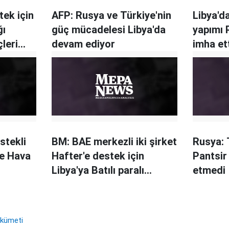
tek için
AFP: Rusya ve Türkiye'nin
Libya'd
ğı
güç mücadelesi Libya'da
yapımı 
leri
devam ediyor
imha et
stekli
BM: BAE merkezli iki şirket
Rusya: 
ye Hava
Hafter'e destek için
Pantsir
Libya'ya Batılı paralı
etmedi
askerler gönderdi
ükümeti