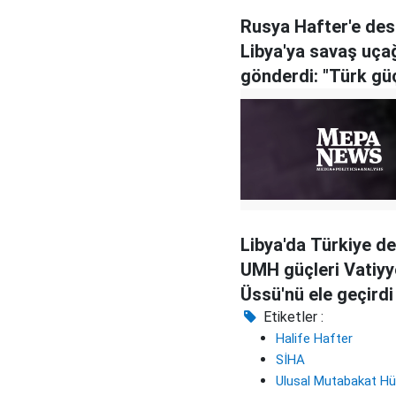
Rusya Hafter'e des
Libya'ya savaş uça
gönderdi: "Türk güç
hedefte"
Libya'da Türkiye de
UMH güçleri Vatiy
Üssü'nü ele geçirdi
Etiketler :
Halife Hafter
SİHA
Ulusal Mutabakat H