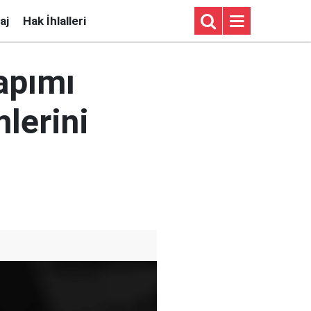
aj
Hak İhlalleri
yapımı
lerini