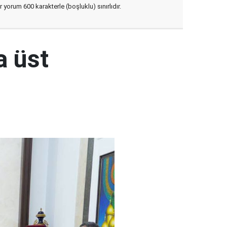
yorum 600 karakterle (boşluklu) sınırlıdır.
a üst