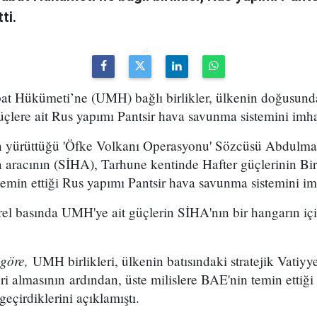
ti.
at Hükümeti’ne (UMH) bağlı birlikler, ülkenin doğusund
üçlere ait Rus yapımı Pantsir hava savunma sistemini imha 
n yürüttüğü 'Öfke Volkanı Operasyonu' Sözcüsü Abdulma
ava aracının (SİHA), Tarhune kentinde Hafter güçlerinin Bi
temin ettiği Rus yapımı Pantsir hava savunma sistemini imh
el basında UMH'ye ait güçlerin SİHA'nın bir hangarın iç
 göre,
UMH birlikleri, ülkenin batısındaki stratejik Vatiy
i almasının ardından, üste milislere BAE'nin temin ettiği 
eçirdiklerini açıklamıştı.