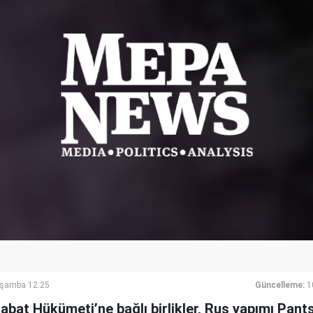
rşamba 12:25
Güncelleme:
1
abat Hükümeti’ne bağlı birlikler, Rus yapımı Pan