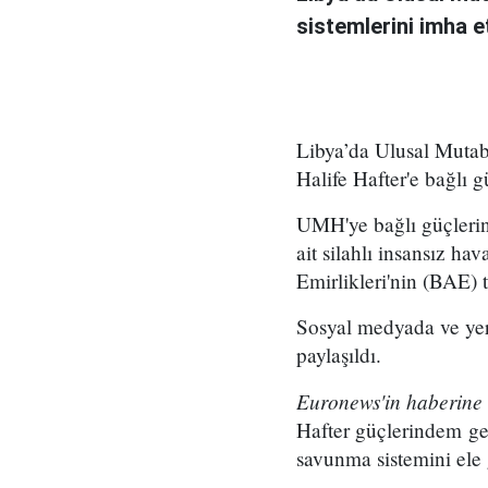
sistemlerini imha et
Libya’da Ulusal Mutab
Halife Hafter'e bağlı g
UMH'ye bağlı güçleri
ait silahlı insansız h
Emirlikleri'nin (BAE) 
Sosyal medyada ve yer
paylaşıldı.
Euronews'in haberine
Hafter güçlerindem ger
savunma sistemini ele g