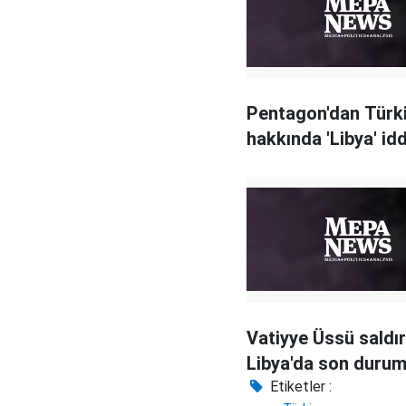
Pentagon'dan Türk
hakkında 'Libya' idd
Vatiyye Üssü saldır
Libya'da son duru
Etiketler :