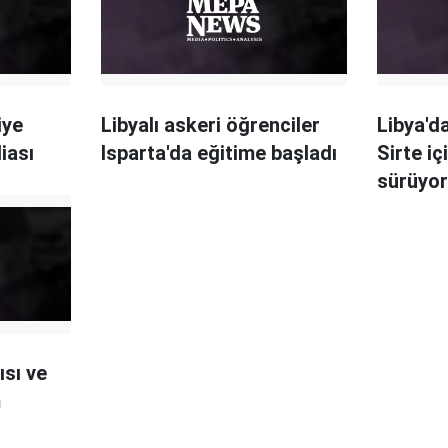
iye
Libyalı askeri öğrenciler
Libya'
iası
Isparta'da eğitime başladı
Sirte iç
sürüyo
ısı ve
m