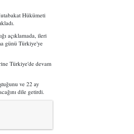
 Mutabakat Hükümeti
kladı.
ğı açıklamada, ileri
ma günü Türkiye'ye
erine Türkiye'de devam
uştuğunu ve 22 ay
cağını dile getirdi.