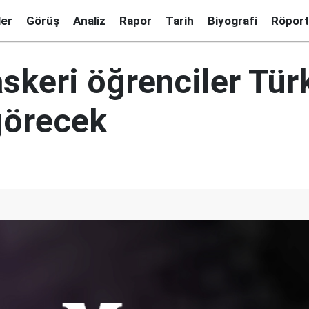
ler
Görüş
Analiz
Rapor
Tarih
Biyografi
Röport
askeri öğrenciler Tür
görecek