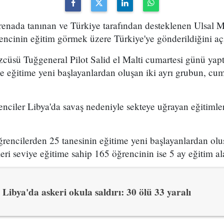
 arenada tanınan ve Türkiye tarafından desteklenen Ulsal
ncinin eğitim görmek üzere Türkiye'ye gönderildiğini açı
cüsü Tuğgeneral Pilot Salid el Malti cumartesi günü yaptı
e eğitime yeni başlayanlardan oluşan iki ayrı grubun, cu
enciler Libya'da savaş nedeniyle sekteye uğrayan eğitiml
ğrencilerden 25 tanesinin eğitime yeni başlayanlardan ol
leri seviye eğitime sahip 165 öğrencinin ise 5 ay eğitim ala
Libya'da askeri okula saldırı: 30 ölü 33 yaralı