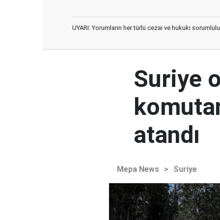
UYARI: Yorumların her türlü cezai ve hukuki sorumlulu
Suriye 
komutan
atandı
Mepa News
>
Suriye