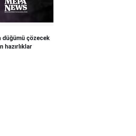
da düğümü çözecek
in hazırlıklar
r