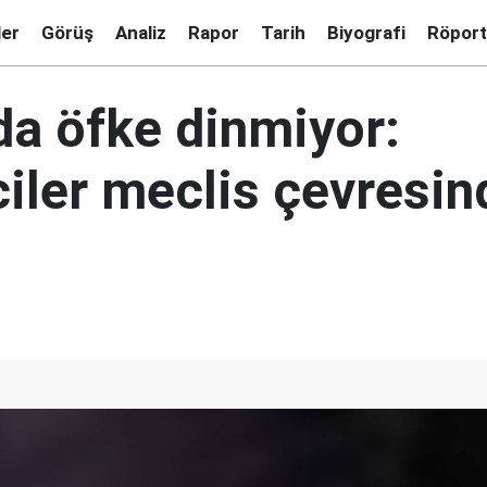
ler
Görüş
Analiz
Rapor
Tarih
Biyografi
Röport
da öfke dinmiyor:
ciler meclis çevresin