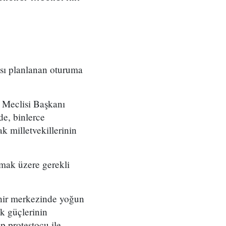
ası planlanan oturuma
r Meclisi Başkanı
e, binlerce
k milletvekillerinin
amak üzere gerekli
ehir merkezinde yoğun
ik güçlerinin
p protestocu ile