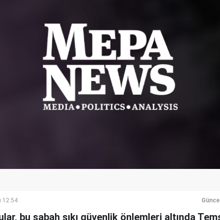
ı 12:54
Günce
lar, bu sabah sıkı güvenlik önlemleri altında Temsi