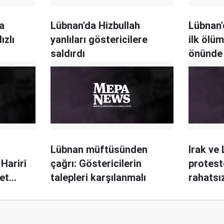
a
Lübnan'da Hizbullah
Lübnan'
ızlı
yanlıları göstericilere
ilk ölüm
saldırdı
önünde 
öldürül
Lübnan müftüsünden
Irak ve
 Hariri
çağrı: Göstericilerin
protesto
et
talepleri karşılanmalı
rahatsı