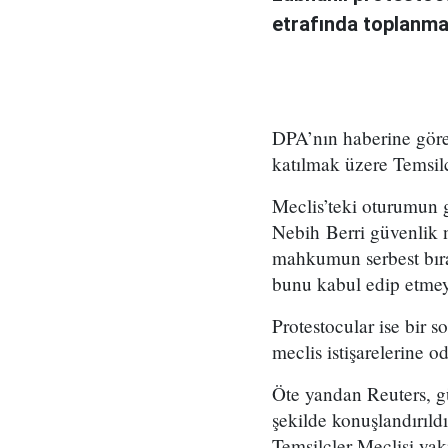
etrafında toplanma
DPA’nın haberine göre
katılmak üzere Temsilc
Meclis’teki oturumun g
Nebih Berri güvenlik 
mahkumun serbest bırak
bunu kabul edip etmeye
Protestocular ise bir 
meclis istişarelerine 
Öte yandan Reuters, g
şekilde konuşlandırıld
Temsilcler Meclisi yak