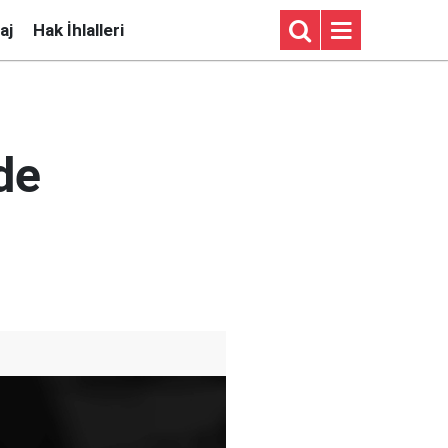
aj
Hak İhlalleri
de