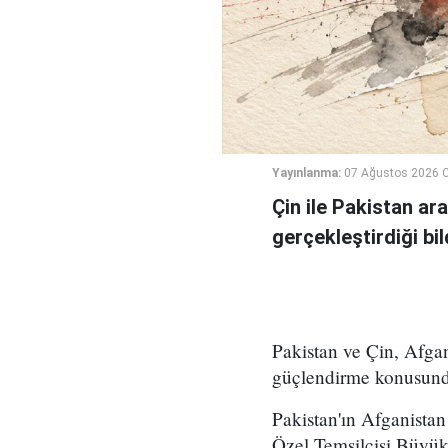
Yayınlanma:
07 Ağustos 2026 
Çin ile Pakistan ara
gerçekleştirdiği bild
Pakistan ve Çin, Afgani
güçlendirme konusunda 
Pakistan'ın Afganista
Özel Temsilcisi Büyük