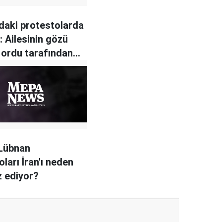
daki protestolarda
: Ailesinin gözü
ordu tarafından
dü
 Lübnan
ları İran'ı neden
z ediyor?