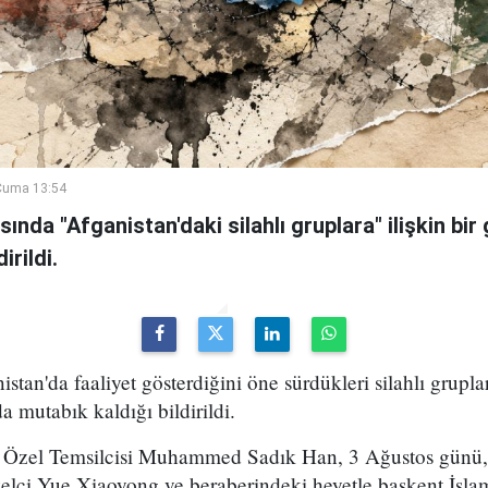
Cuma 13:54
sında "Afganistan'daki silahlı gruplara" ilişkin bi
irildi.
stan'da faaliyet gösterdiğini öne sürdükleri silahlı gruplara
mutabık kaldığı bildirildi.
n Özel Temsilcisi Muhammed Sadık Han, 3 Ağustos günü, 
elçi Yue Xiaoyong ve beraberindeki heyetle başkent İsla