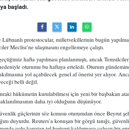
ya başladı.
 Lübnanlı protestocular, milletvekillerinin bugün yapılm
iler Meclisi’ne ulaşmasını engellemeye çalıştı.
eçtiğimiz hafta yapılması planlanmıştı, ancak Temsilcile
nedeniyle oturumu bu haftaya erteledi. Oturum gündemind
ılmasına yol açabilecek genel af önerisi yer alıyor. Anca
ceği belli değil.
sonraki hükümetin kurulabilmesi için yeni bir başbakan at
odaklanılmasının daha iyi olduğunu düşünüyor.
üvenlik güçlerinin söz konusu oturumdan önce Beyrut ş
ığını duyurdu. Reuters’a konuşan bir görgü tanığı, güvenl
ınında yolu kapatan tel bariyeri kaldırmaya çalışan bir gru