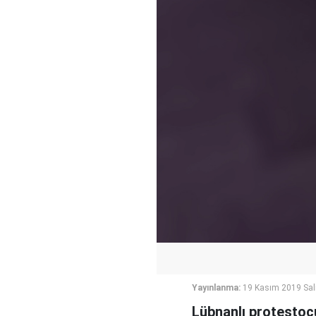
Yayınlanma:
19 Kasım 2019 Sal
Lübnanlı protestocu