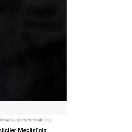
lleme:
19 Kasım 2019 Salı 13:07
lciler Meclisi’nin