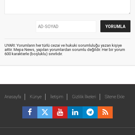
UYARI: Yorumların her türlü cezai ve hukuki sorumluluğu yazan kişiye
aittir. Mepa News, yapılan yorumlardan sorumlu değildir. Her bir yorum
600 karakterle (boşluklu) sınırlıdır.
Anasayfa
Künye
İletişim
Gizlilik İlkeleri
Sitene Ekle