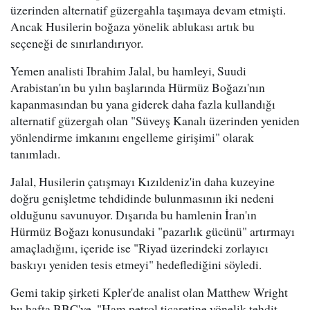
üzerinden alternatif güzergahla taşımaya devam etmişti.
Ancak Husilerin boğaza yönelik ablukası artık bu
seçeneği de sınırlandırıyor.
Yemen analisti Ibrahim Jalal, bu hamleyi, Suudi
Arabistan'ın bu yılın başlarında Hürmüz Boğazı'nın
kapanmasından bu yana giderek daha fazla kullandığı
alternatif güzergah olan "Süveyş Kanalı üzerinden yeniden
yönlendirme imkanını engelleme girişimi" olarak
tanımladı.
Jalal, Husilerin çatışmayı Kızıldeniz'in daha kuzeyine
doğru genişletme tehdidinde bulunmasının iki nedeni
olduğunu savunuyor. Dışarıda bu hamlenin İran'ın
Hürmüz Boğazı konusundaki "pazarlık gücünü" artırmayı
amaçladığını, içeride ise "Riyad üzerindeki zorlayıcı
baskıyı yeniden tesis etmeyi" hedeflediğini söyledi.
Gemi takip şirketi Kpler'de analist olan Matthew Wright
bu hafta BBC'ye, "Ham petrol ticaretine yönelik tehdit