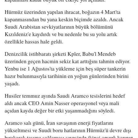
Hürmüz üzerinden yapılan ihracat, boğazın 4 Mart'ta
kapanmasından bu yana keskin biçimde azaldı. Ancak
Suudi Arabistan sevkiyatlarının büyük bölümünü
Kızıldeniz'e kaydırdı ve bu nedenle bu su yolu artık
özellikle hassas hale geldi.
Denizcilik istihbaratı şirketi Kpler, Babu'l Mendeb
üzerinden geçen hacmin sekiz kat arttığını tahmin ediyor.
Yenbu ise 1 Ağustos'ta yükleme için beş süper tankerin
hazır bulunmasıyla tarihinin en yoğun günlerinden birini
yaşadı.
Husiler temmuz ayında Saudi Aramco tesislerini hedef
aldı ancak CEO Amin Nasser operasyonel veya mali
açıdan kayda değer bir etki yaşanmadığını söyledi.
Aramco salı günü, İran savaşının enerji fiyatlarını
yükseltmesi ve Suudi boru hatlarının Hürmüz'ü devre dışı
bırakarak taşıma sağlaması sayesinde ikinci çeyrek karının