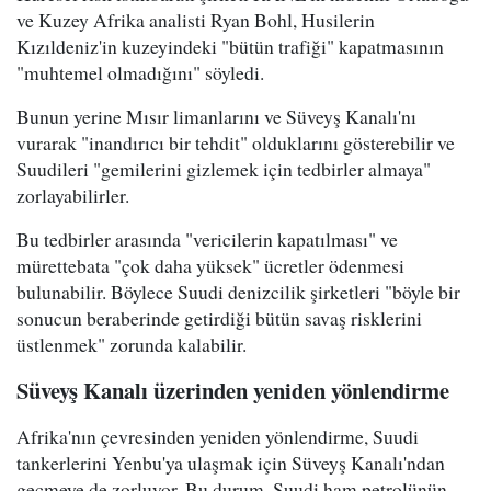
ve Kuzey Afrika analisti Ryan Bohl, Husilerin
Kızıldeniz'in kuzeyindeki "bütün trafiği" kapatmasının
"muhtemel olmadığını" söyledi.
Bunun yerine Mısır limanlarını ve Süveyş Kanalı'nı
vurarak "inandırıcı bir tehdit" olduklarını gösterebilir ve
Suudileri "gemilerini gizlemek için tedbirler almaya"
zorlayabilirler.
Bu tedbirler arasında "vericilerin kapatılması" ve
mürettebata "çok daha yüksek" ücretler ödenmesi
bulunabilir. Böylece Suudi denizcilik şirketleri "böyle bir
sonucun beraberinde getirdiği bütün savaş risklerini
üstlenmek" zorunda kalabilir.
Süveyş Kanalı üzerinden yeniden yönlendirme
Afrika'nın çevresinden yeniden yönlendirme, Suudi
tankerlerini Yenbu'ya ulaşmak için Süveyş Kanalı'ndan
geçmeye de zorluyor. Bu durum, Suudi ham petrolünün