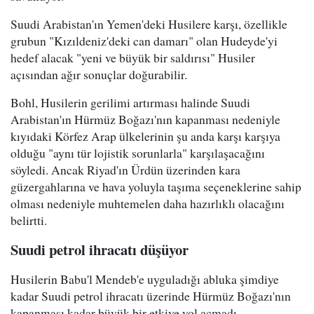
Suudi Arabistan'ın Yemen'deki Husilere karşı, özellikle
grubun "Kızıldeniz'deki can damarı" olan Hudeyde'yi
hedef alacak "yeni ve büyük bir saldırısı" Husiler
açısından ağır sonuçlar doğurabilir.
Bohl, Husilerin gerilimi artırması halinde Suudi
Arabistan'ın Hürmüz Boğazı'nın kapanması nedeniyle
kıyıdaki Körfez Arap ülkelerinin şu anda karşı karşıya
olduğu "aynı tür lojistik sorunlarla" karşılaşacağını
söyledi. Ancak Riyad'ın Ürdün üzerinden kara
güzergahlarına ve hava yoluyla taşıma seçeneklerine sahip
olması nedeniyle muhtemelen daha hazırlıklı olacağını
belirtti.
Suudi petrol ihracatı düşüyor
Husilerin Babu'l Mendeb'e uyguladığı abluka şimdiye
kadar Suudi petrol ihracatı üzerinde Hürmüz Boğazı'nın
kapanması kadar büyük bir etkiye yol açmadı.