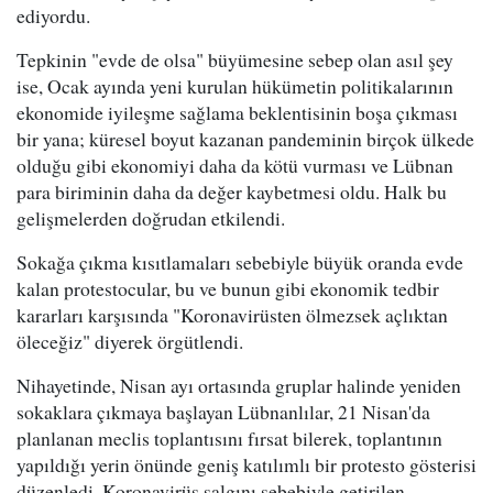
ediyordu.
Tepkinin "evde de olsa" büyümesine sebep olan asıl şey
ise, Ocak ayında yeni kurulan hükümetin politikalarının
ekonomide iyileşme sağlama beklentisinin boşa çıkması
bir yana; küresel boyut kazanan pandeminin birçok ülkede
olduğu gibi ekonomiyi daha da kötü vurması ve Lübnan
para biriminin daha da değer kaybetmesi oldu. Halk bu
gelişmelerden doğrudan etkilendi.
Sokağa çıkma kısıtlamaları sebebiyle büyük oranda evde
kalan protestocular, bu ve bunun gibi ekonomik tedbir
kararları karşısında "Koronavirüsten ölmezsek açlıktan
öleceğiz" diyerek örgütlendi.
Nihayetinde, Nisan ayı ortasında gruplar halinde yeniden
sokaklara çıkmaya başlayan Lübnanlılar, 21 Nisan'da
planlanan meclis toplantısını fırsat bilerek, toplantının
yapıldığı yerin önünde geniş katılımlı bir protesto gösterisi
düzenledi. Koronavirüs salgını sebebiyle getirilen