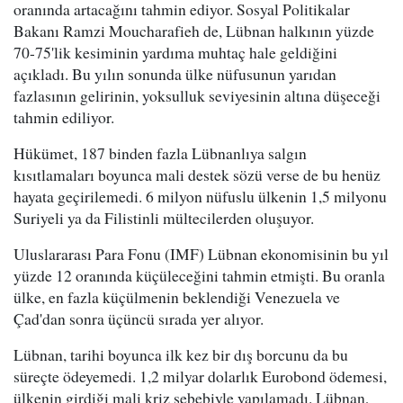
oranında artacağını tahmin ediyor. Sosyal Politikalar
Bakanı Ramzi Moucharafieh de, Lübnan halkının yüzde
70-75'lik kesiminin yardıma muhtaç hale geldiğini
açıkladı. Bu yılın sonunda ülke nüfusunun yarıdan
fazlasının gelirinin, yoksulluk seviyesinin altına düşeceği
tahmin ediliyor.
Hükümet, 187 binden fazla Lübnanlıya salgın
kısıtlamaları boyunca mali destek sözü verse de bu henüz
hayata geçirilemedi. 6 milyon nüfuslu ülkenin 1,5 milyonu
Suriyeli ya da Filistinli mültecilerden oluşuyor.
Uluslararası Para Fonu (IMF) Lübnan ekonomisinin bu yıl
yüzde 12 oranında küçüleceğini tahmin etmişti. Bu oranla
ülke, en fazla küçülmenin beklendiği Venezuela ve
Çad'dan sonra üçüncü sırada yer alıyor.
Lübnan, tarihi boyunca ilk kez bir dış borcunu da bu
süreçte ödeyemedi. 1,2 milyar dolarlık Eurobond ödemesi,
ülkenin girdiği mali kriz sebebiyle yapılamadı. Lübnan,