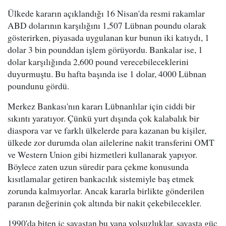
Ülkede kararın açıklandığı 16 Nisan'da resmi rakamlar
ABD dolarının karşılığını 1,507 Lübnan poundu olarak
gösterirken, piyasada uygulanan kur bunun iki katıydı, 1
dolar 3 bin pounddan işlem görüyordu. Bankalar ise, 1
dolar karşılığında 2,600 pound verecebileceklerini
duyurmuştu. Bu hafta başında ise 1 dolar, 4000 Lübnan
poundunu gördü.
Merkez Bankası'nın kararı Lübnanlılar için ciddi bir
sıkıntı yaratıyor. Çünkü yurt dışında çok kalabalık bir
diaspora var ve farklı ülkelerde para kazanan bu kişiler,
ülkede zor durumda olan ailelerine nakit transferini OMT
ve Western Union gibi hizmetleri kullanarak yapıyor.
Böylece zaten uzun süredir para çekme konusunda
kısıtlamalar getiren bankacılık sistemiyle baş etmek
zorunda kalmıyorlar. Ancak kararla birlikte gönderilen
paranın değerinin çok altında bir nakit çekebilecekler.
1990'da biten iç savaştan bu yana yolsuzluklar, savaşta güç