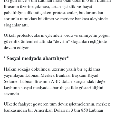
İki gün önce 4 bin Lübnan lirası olan doların 6 bin Lübnan
lirasının üzerine çıkması, artan işsizlik ve hayat
pahalılığına dikkati çeken protestocular, bu durumdan
sorumlu tuttukları hükümet ve merkez bankası aleyhinde
sloganlar attı.
Öfkeli protestocuların eylemleri, ordu ve emniyetin yoğun
güvenlik önlemleri altında "devrim" sloganları eşliğinde
devam ediyor.
"Sosyal medyada abartılıyor"
Halkın sokağa dökülmesi üzerine yazılı bir açıklama
yayımlayan Lübnan Merkez Bankası Başkanı Riyad
Selame, Lübnan lirasının ABD doları karşısındaki değer
kaybının sosyal medyada abartılı şekilde gösterildiğini
savundu.
Ülkede faaliyet gösteren tüm döviz işletmelerinin, merkez
bankasından bir Amerikan Doları'nı 3 bin 850 Lübnan