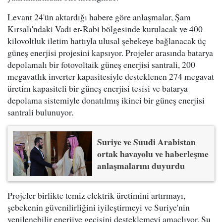
Levant 24'ün aktardığı habere göre anlaşmalar, Şam
Kırsalı'ndaki Vadi er-Rabi bölgesinde kurulacak ve 400
kilovoltluk iletim hattıyla ulusal şebekeye bağlanacak üç
güneş enerjisi projesini kapsıyor. Projeler arasında batarya
depolamalı bir fotovoltaik güneş enerjisi santrali, 200
megavatlık inverter kapasitesiyle desteklenen 274 megavat
üretim kapasiteli bir güneş enerjisi tesisi ve batarya
depolama sistemiyle donatılmış ikinci bir güneş enerjisi
santrali bulunuyor.
Suriye ve Suudi Arabistan
ortak havayolu ve haberleşme
anlaşmalarını duyurdu
Projeler birlikte temiz elektrik üretimini artırmayı,
şebekenin güvenilirliğini iyileştirmeyi ve Suriye'nin
yenilenebilir enerjiye geçişini desteklemeyi amaçlıyor. Su