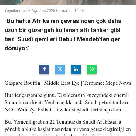
Yayınlanma:
08 Ağustos 2026 Cumartesi 16:28
"Bu hafta Afrika'nın çevresinden çok daha
uzun bir güzergah kullanan altı tanker gibi
bazı Suudi gemileri Babu'l Mendeb'ten geri
dönüyor."
Gaspard Rouffin | Middle East Eye | Tercüme: Mepa News
Husiler çarşamba günü, Kızıldeniz'in kuzeyindeki önemli
Suudi liman kenti Yenbu açıklarında Suudi petrol tankeri
NCC Wafaa'ya balistik füzeler ateşlediklerini açıkladı.
Bu, Yemenli grubun 22 Temmuz'da Suudi Arabistan'a
yönelik abluka başlatmasından bu yana gerçekleştirdiği en
kuzeydeki saldırı oldu. Analistler, saldırıların kuzeye,