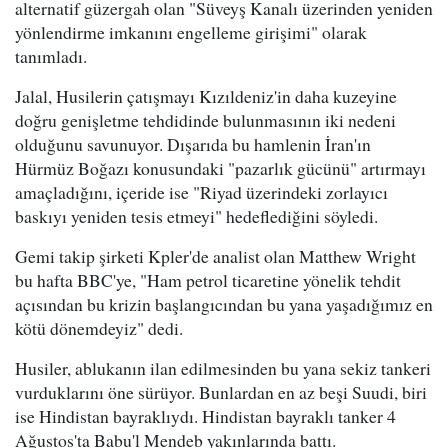
alternatif güzergah olan "Süveyş Kanalı üzerinden yeniden
yönlendirme imkanını engelleme girişimi" olarak
tanımladı.
Jalal, Husilerin çatışmayı Kızıldeniz'in daha kuzeyine
doğru genişletme tehdidinde bulunmasının iki nedeni
olduğunu savunuyor. Dışarıda bu hamlenin İran'ın
Hürmüz Boğazı konusundaki "pazarlık gücünü" artırmayı
amaçladığını, içeride ise "Riyad üzerindeki zorlayıcı
baskıyı yeniden tesis etmeyi" hedeflediğini söyledi.
Gemi takip şirketi Kpler'de analist olan Matthew Wright
bu hafta BBC'ye, "Ham petrol ticaretine yönelik tehdit
açısından bu krizin başlangıcından bu yana yaşadığımız en
kötü dönemdeyiz" dedi.
Husiler, ablukanın ilan edilmesinden bu yana sekiz tankeri
vurduklarını öne sürüyor. Bunlardan en az beşi Suudi, biri
ise Hindistan bayraklıydı. Hindistan bayraklı tanker 4
Ağustos'ta Babu'l Mendeb yakınlarında battı.