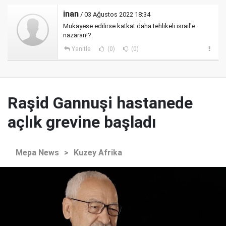
inan
/ 03 Ağustos 2022 18:34
Mukayese edilirse katkat daha tehlikeli israil'e
nazaran!?.
Yanıtla
(0)
(0)
Raşid Gannuşi hastanede
açlık grevine başladı
Mepa News
>
Kuzey Afrika