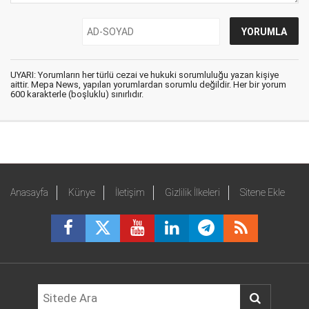
UYARI: Yorumların her türlü cezai ve hukuki sorumluluğu yazan kişiye
aittir. Mepa News, yapılan yorumlardan sorumlu değildir. Her bir yorum
600 karakterle (boşluklu) sınırlıdır.
Anasayfa
Künye
İletişim
Gizlilik İlkeleri
Sitene Ekle