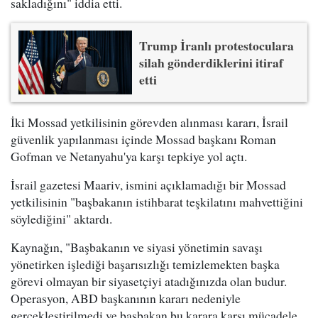
sakladığını" iddia etti.
Trump İranlı protestoculara
silah gönderdiklerini itiraf
etti
İki Mossad yetkilisinin görevden alınması kararı, İsrail
güvenlik yapılanması içinde Mossad başkanı Roman
Gofman ve Netanyahu'ya karşı tepkiye yol açtı.
İsrail gazetesi Maariv, ismini açıklamadığı bir Mossad
yetkilisinin "başbakanın istihbarat teşkilatını mahvettiğini
söylediğini" aktardı.
Kaynağın, "Başbakanın ve siyasi yönetimin savaşı
yönetirken işlediği başarısızlığı temizlemekten başka
görevi olmayan bir siyasetçiyi atadığınızda olan budur.
Operasyon, ABD başkanının kararı nedeniyle
gerçekleştirilmedi ve başbakan bu karara karşı mücadele