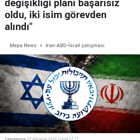
değişikliği planı başarısız
oldu, iki isim görevden
alındı"
Mepa News
>
İran-ABD-İsrail çatışması
Yayınlanma:
07 Ağustos 2026 Cuma 17:17