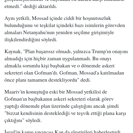
etmedi." dediği aktarıldı.
Aynı yetkili, Mossad içinde ciddi bir hoşnutsuzluk
bulunduğunu ve teşkilat içindeki bazı isimlerin görevden
almaları Netanyahu'nun yeniden seçilme girişimiyle
ilişkilendirdiğini söyledi.
Kaynak, "Plan başarısız olmadı, yalnızca Trump'ın onayını
almadığı için hiçbir zaman uygulanmadı. Bu onayı
almakla sorumlu kişi başbakan ve o dönemde askeri
sekreteri olan Gofman'dı. Gofman, Mossad'a katılmadan
önce planı tamamen destekliyordu" dedi.
Maariv'in konuştuğu eski bir Mossad yetkilisi de
Gofman'ın başbakanın askeri sekreteri olarak görev
yaptığı dönemde plan üzerinde çalıştığını ancak şimdi
"bizzat kendisinin desteklediği ve teşvik ettiği plana karşı
çıktığını" söyledi.
İsrail'in kamu yayıncısı Kan da eleştirileri haberleştirdi.