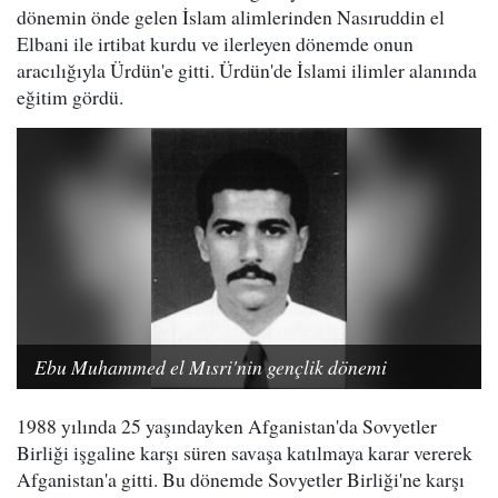
dönemin önde gelen İslam alimlerinden Nasıruddin el
Elbani ile irtibat kurdu ve ilerleyen dönemde onun
aracılığıyla Ürdün'e gitti. Ürdün'de İslami ilimler alanında
eğitim gördü.
Ebu Muhammed el Mısri'nin gençlik dönemi
1988 yılında 25 yaşındayken Afganistan'da Sovyetler
Birliği işgaline karşı süren savaşa katılmaya karar vererek
Afganistan'a gitti. Bu dönemde Sovyetler Birliği'ne karşı