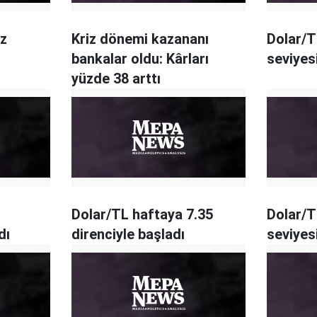
iz
Kriz dönemi kazananı
Dolar/T
bankalar oldu: Kârları
seviyes
yüzde 38 arttı
Dolar/TL haftaya 7.35
Dolar/T
dı
direnciyle başladı
seviyes