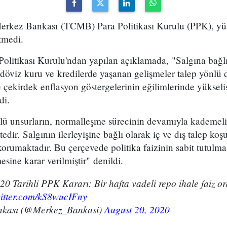
rkez Bankası (TCMB) Para Politikası Kurulu (PPK), yüz
itmedi.
olitikası Kurulu'ndan yapılan açıklamada, "Salgına bağlı
ak döviz kuru ve kredilerde yaşanan gelişmeler talep yönlü 
ve çekirdek enflasyon göstergelerinin eğilimlerinde yükseli
di.
ü unsurların, normalleşme sürecinin devamıyla kademeli
ir. Salgının ilerleyişine bağlı olarak iç ve dış talep koşu
korumaktadır. Bu çerçevede politika faizinin sabit tutulması
esine karar verilmiştir" denildi.
0 Tarihli PPK Kararı: Bir hafta vadeli repo ihale faiz or
witter.com/kS8wucIFny
nkası (@Merkez_Bankasi)
August 20, 2020