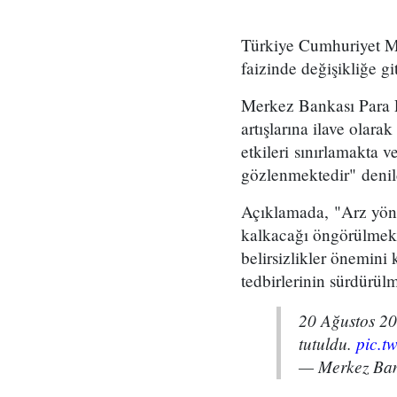
Türkiye Cumhuriyet Me
faizinde değişikliğe g
Merkez Bankası Para P
artışlarına ilave olar
etkileri sınırlamakta 
gözlenmektedir" denil
Açıklamada, "Arz yönl
kalkacağı öngörülmekted
belirsizlikler önemini 
tedbirlerinin sürdürülm
20 Ağustos 202
tutuldu.
pic.t
— Merkez Ba