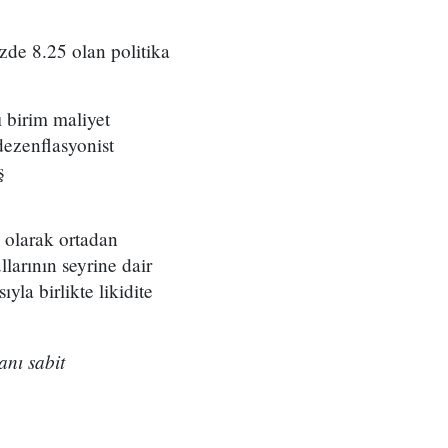
de 8.25 olan politika
 birim maliyet
dezenflasyonist
ş
 olarak ortadan
llarının seyrine dair
yla birlikte likidite
anı sabit