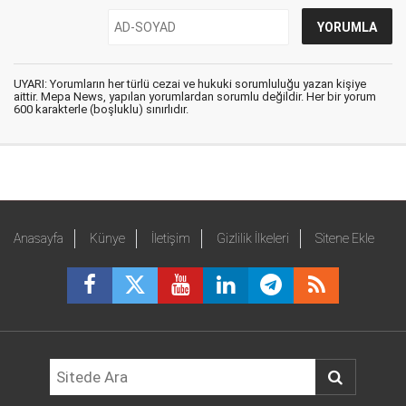
UYARI: Yorumların her türlü cezai ve hukuki sorumluluğu yazan kişiye
aittir. Mepa News, yapılan yorumlardan sorumlu değildir. Her bir yorum
600 karakterle (boşluklu) sınırlıdır.
Anasayfa
Künye
İletişim
Gizlilik İlkeleri
Sitene Ekle