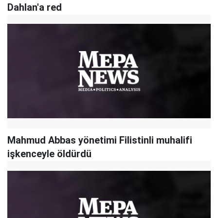
Dahlan'a red
Mahmud Abbas yönetimi Filistinli muhalifi
işkenceyle öldürdü