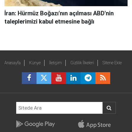
İran: Hürmüz Boğazı'nın açılması ABD'nin
taleplerimizi kabul etmesine bağlı
Anasayfa
Künye
İletişim
Gizlilik İlkeleri
Sitene Ekle