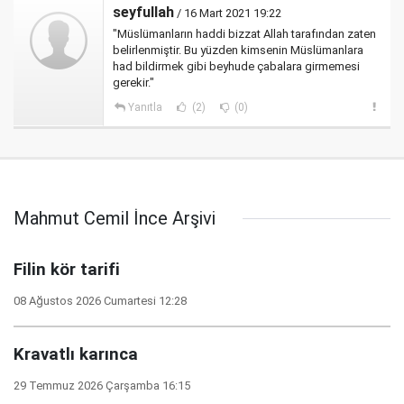
seyfullah
/ 16 Mart 2021 19:22
"Müslümanların haddi bizzat Allah tarafından zaten
belirlenmiştir. Bu yüzden kimsenin Müslümanlara
had bildirmek gibi beyhude çabalara girmemesi
gerekir."
Yanıtla
(2)
(0)
Mahmut Cemil İnce Arşivi
Filin kör tarifi
08 Ağustos 2026 Cumartesi 12:28
Kravatlı karınca
29 Temmuz 2026 Çarşamba 16:15