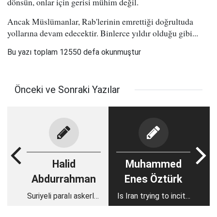
dönsün, onlar için gerisi mühim değil.
Ancak Müslümanlar, Rab'lerinin emrettiği doğrultuda
yollarına devam edecektir. Binlerce yıldır olduğu gibi...
Bu yazı toplam 12550 defa okunmuştur
Önceki ve Sonraki Yazılar
Halid
Muhammed
Abdurrahman
Enes Öztürk
Suriyeli paralı askerler
Is Iran trying to incite
Yemen’e mi
a civil war in