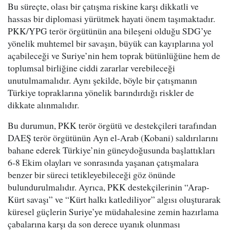
Bu süreçte, olası bir çatışma riskine karşı dikkatli ve
hassas bir diplomasi yürütmek hayati önem taşımaktadır.
PKK/YPG terör örgütünün ana bileşeni olduğu SDG’ye
yönelik muhtemel bir savaşın, büyük can kayıplarına yol
açabileceği ve Suriye’nin hem toprak bütünlüğüne hem de
toplumsal birliğine ciddi zararlar verebileceği
unutulmamalıdır. Aynı şekilde, böyle bir çatışmanın
Türkiye topraklarına yönelik barındırdığı riskler de
dikkate alınmalıdır.
Bu durumun, PKK terör örgütü ve destekçileri tarafından
DAEŞ terör örgütünün Ayn el-Arab (Kobani) saldırılarını
bahane ederek Türkiye’nin güneydoğusunda başlattıkları
6-8 Ekim olayları ve sonrasında yaşanan çatışmalara
benzer bir süreci tetikleyebileceği göz önünde
bulundurulmalıdır. Ayrıca, PKK destekçilerinin “Arap-
Kürt savaşı” ve “Kürt halkı katlediliyor” algısı oluşturarak
küresel güçlerin Suriye’ye müdahalesine zemin hazırlama
çabalarına karşı da son derece uyanık olunması