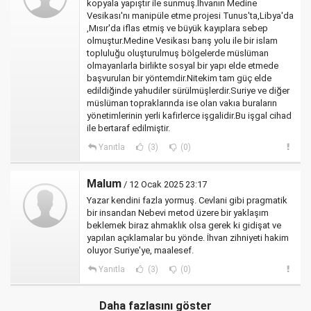
kopyala yapıştır ile sunmuş.İhvanın Medine
Vesikası'nı manipüle etme projesi Tunus'ta,Libya'da
,Mısır'da iflas etmiş ve büyük kayıplara sebep
olmuştur.Medine Vesikası barış yolu ile bir islam
topluluğu oluşturulmuş bölgelerde müslüman
olmayanlarla birlikte sosyal bir yapı elde etmede
başvurulan bir yöntemdir.Nitekim tam güç elde
edildiğinde yahudiler sürülmüşlerdir.Suriye ve diğer
müslüman topraklarında ise olan vakıa buraların
yönetimlerinin yerli kafirlerce işgalidir.Bu işgal cihad
ile bertaraf edilmiştir.
Yanıtla
(3)
(0)
Malum
/ 12 Ocak 2025 23:17
Yazar kendini fazla yormuş. Cevlani gibi pragmatik
bir insandan Nebevi metod üzere bir yaklaşım
beklemek biraz ahmaklık olsa gerek ki gidişat ve
yapılan açıklamalar bu yönde. İhvan zihniyeti hakim
oluyor Suriye'ye, maalesef.
Yanıtla
(3)
(0)
Daha fazlasını göster