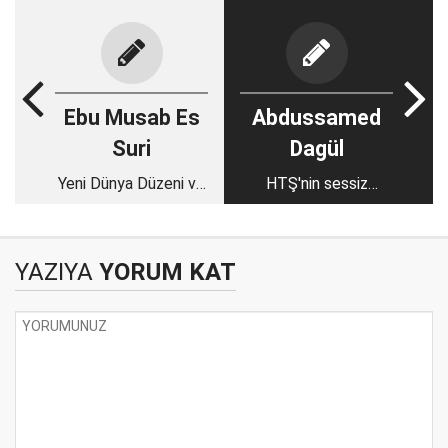
Ebu Musab Es
Abdussamed
Suri
Dagül
Yeni Dünya Düzeni ve
HTŞ'nin sessiz
küresel küfür sistemi
hazırlığı Ortadoğu'yu
nasıl yeniden
şekillendirdi?
YAZIYA
YORUM KAT