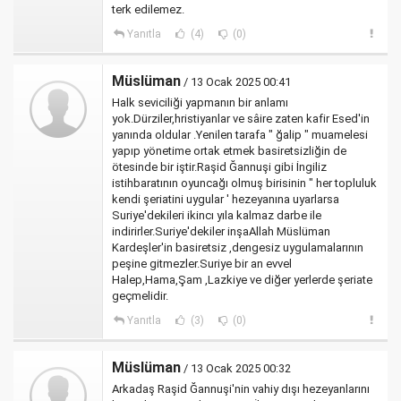
terk edilemez.
Yanıtla
(4)
(0)
Müslüman
/ 13 Ocak 2025 00:41
Halk seviciliği yapmanın bir anlamı
yok.Dürziler,hristiyanlar ve sâire zaten kafir Esed'in
yanında oldular .Yenilen tarafa " ğalip " muamelesi
yapıp yönetime ortak etmek basiretsizliğin de
ötesinde bir iştir.Raşid Ğannuşi gibi İngiliz
istihbaratının oyuncağı olmuş birisinin " her topluluk
kendi şeriatini uygular ' hezeyanına uyarlarsa
Suriye'dekileri ikincı yıla kalmaz darbe ile
indirirler.Suriye'dekiler inşaAllah Müslüman
Kardeşler'in basiretsiz ,dengesiz uygulamalarının
peşine gitmezler.Suriye bir an evvel
Halep,Hama,Şam ,Lazkiye ve diğer yerlerde şeriate
geçmelidir.
Yanıtla
(3)
(0)
Müslüman
/ 13 Ocak 2025 00:32
Arkadaş Raşid Ğannuşi'nin vahiy dışı hezeyanlarını