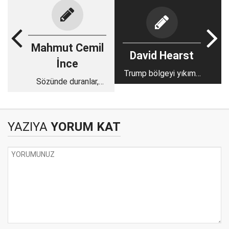
Mahmut Cemil
David Hearst
İnce
Trump bölgeyi yıkıma
Sözünde duranlar,
götürmesi için
bekleyenler ve
Netanyahu'nun önünü
diğerleri
açıyor
YAZIYA
YORUM KAT