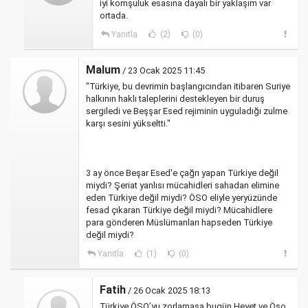
iyi komşuluk esasına dayalı bir yaklaşım var
ortada.
Yanıtla
(2)
(0)
Malum
/ 23 Ocak 2025 11:45
"Türkiye, bu devrimin başlangıcından itibaren Suriye
halkının haklı taleplerini destekleyen bir duruş
sergiledi ve Beşşar Esed rejiminin uyguladığı zulme
karşı sesini yükseltti."
3 ay önce Beşar Esed'e çağrı yapan Türkiye değil
miydi? Şeriat yanlısı mücahidleri sahadan elimine
eden Türkiye değil miydi? ÖSO eliyle yeryüzünde
fesad çıkaran Türkiye değil miydi? Mücahidlere
para gönderen Müslümanları hapseden Türkiye
değil miydi?
Yanıtla
(1)
(0)
Fatih
/ 26 Ocak 2025 18:13
Türkiye ÖSO’yu zorlamasa bugün Heyet ve Öso