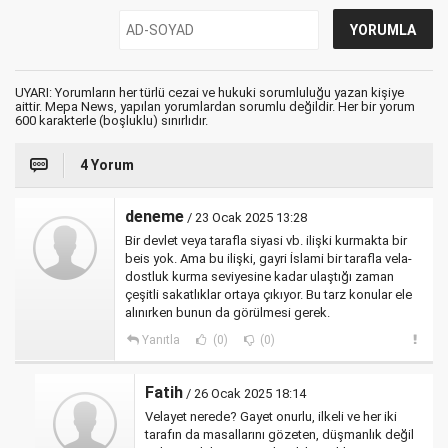
UYARI: Yorumların her türlü cezai ve hukuki sorumluluğu yazan kişiye
aittir. Mepa News, yapılan yorumlardan sorumlu değildir. Her bir yorum
600 karakterle (boşluklu) sınırlıdır.
4 Yorum
deneme
/ 23 Ocak 2025 13:28
Bir devlet veya tarafla siyasi vb. ilişki kurmakta bir
beis yok. Ama bu ilişki, gayri İslami bir tarafla vela-
dostluk kurma seviyesine kadar ulaştığı zaman
çeşitli sakatlıklar ortaya çıkıyor. Bu tarz konular ele
alınırken bunun da görülmesi gerek.
Yanıtla
(0)
(0)
Fatih
/ 26 Ocak 2025 18:14
Velayet nerede? Gayet onurlu, ilkeli ve her iki
tarafın da masallarını gözeten, düşmanlık değil