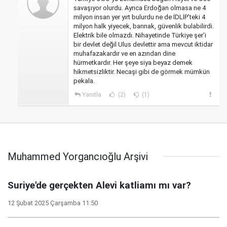
savaşıyor olurdu. Ayrıca Erdoğan olmasa ne 4
milyon insan yer yırt bulurdu ne de İDLİP’teki 4
milyon halk yiyecek, barınak, güvenlik bulabilirdi.
Elektrik bile olmazdı. Nihayetinde Türkiye şer’i
bir devlet değil Ulus devlettir ama mevcut iktidar
muhafazakardır ve en azından dine
hürmetkardır. Her şeye siya beyaz demek
hikmetsizliktir. Necaşi gibi de görmek mümkün
pekala.
Yanıtla
(2)
(1)
Muhammed Yorgancıoğlu Arşivi
Suriye'de gerçekten Alevi katliamı mı var?
12 Şubat 2025 Çarşamba 11:50