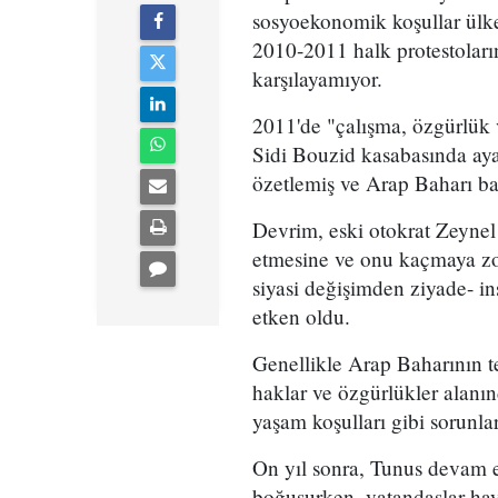
sosyoekonomik koşullar ülken
2010-2011 halk protestoların
karşılayamıyor.
2011'de "çalışma, özgürlük 
Sidi Bouzid kasabasında ayak
özetlemiş ve Arap Baharı ba
Devrim, eski otokrat Zeynel
etmesine ve onu kaçmaya zo
siyasi değişimden ziyade- in
etken oldu.
Genellikle Arap Baharının t
haklar ve özgürlükler alanı
yaşam koşulları gibi sorunlar
On yıl sonra, Tunus devam e
boğuşurken, vatandaşlar hay