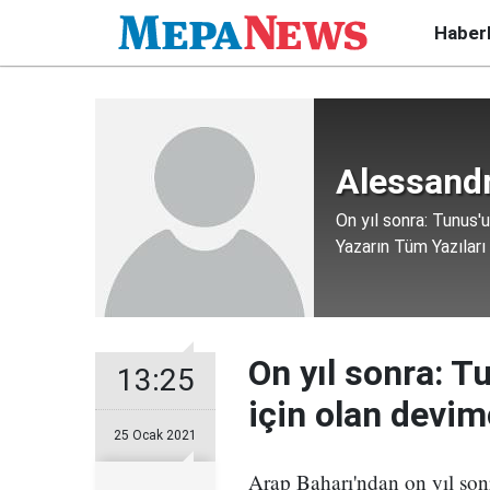
Haber
Alessand
On yıl sonra: Tunus'
Yazarın Tüm Yazıları
On yıl sonra: T
13:25
için olan devim
25 Ocak 2021
Arap Baharı'ndan on yıl sonra