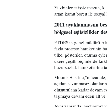
Yüzbinlerce işsiz mezun, ka
artan kamu borcu ile sosyal 
2011 ayaklanmasını bes
bölgesel eşitsizlikler d
FTDES'in genel müdürü Alaa
fazla protesto hareketinin b
ülke, gösteriler, oturma eyl
üzere çeşitli biçimlerde fark
huzursuzluk hareketlerine ta
Mounir Hassine,"mücadele, 
açıdan savunmasız olanların t
oluşturulana kadar devam e
taşımaya devam eden alt ve or
Aynı zamanda, geçtiğimiz yıl