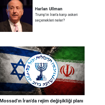
Harlan
Ullman
Trump'ın İran'a karşı askeri
seçenekleri neler?
Mossad'ın İran'da rejim değişikliği planı