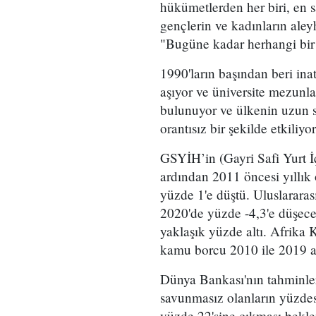
hükümetlerden her biri, en s
gençlerin ve kadınların ale
"Bugüne kadar herhangi bir
1990'ların başından beri inat
aşıyor ve üniversite mezunl
bulunuyor ve ülkenin uzun s
orantısız bir şekilde etkiliyor
GSYİH’in (Gayri Safi Yurt İç
ardından 2011 öncesi yıllık 
yüzde 1'e düştü. Uluslarara
2020'de yüzde -4,3'e düşece
yaklaşık yüzde altı. Afrika
kamu borcu 2010 ile 2019 ar
Dünya Bankası'nın tahminler
savunmasız olanların yüzde
yüzde 22'sine çıkması bekle