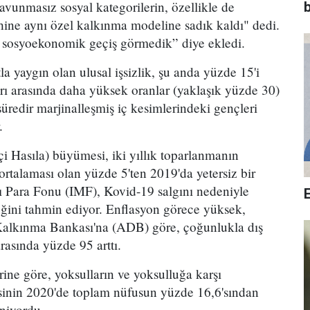
avunmasız sosyal kategorilerin, özellikle de
b
yhine aynı özel kalkınma modeline sadık kaldı" dedi.
 sosyoekonomik geçiş görmedik” diye ekledi.
la yaygın olan ulusal işsizlik, şu anda yüzde 15'i
arı arasında daha yüksek oranlar (yaklaşık yüzde 30)
üredir marjinalleşmiş iç kesimlerindeki gençleri
.
i Hasıla) büyümesi, iki yıllık toparlanmanın
ortalaması olan yüzde 5'ten 2019'da yetersiz bir
sı Para Fonu (IMF), Kovid-19 salgını nedeniyle
ğini tahmin ediyor. Enflasyon görece yüksek,
 Kalkınma Bankası'na (ADB) göre, çoğunlukla dış
asında yüzde 95 arttı.
ine göre, yoksulların ve yoksulluğa karşı
sinin 2020'de toplam nüfusun yüzde 16,6'sından
niyordu.