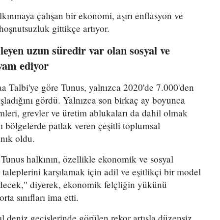
lkınmaya çalışan bir ekonomi, aşırı enflasyon ve
hoşnutsuzluk gittikçe artıyor.
leyen uzun süredir var olan sosyal ve
evam ediyor
 Talbi'ye göre Tunus, yalnızca 2020'de 7.000'den
aşladığını gördü. Yalnızca son birkaç ay boyunca
emleri, grevler ve üretim ablukaları da dahil olmak
lı bölgelerde patlak veren çeşitli toplumsal
nık oldu.
Tunus halkının, özellikle ekonomik ve sosyal
aleplerini karşılamak için adil ve eşitlikçi bir model
decek," diyerek, ekonomik felçliğin yükünü
ta sınıfları ima etti.
 deniz geçişlerinde görülen rekor artışla düzensiz