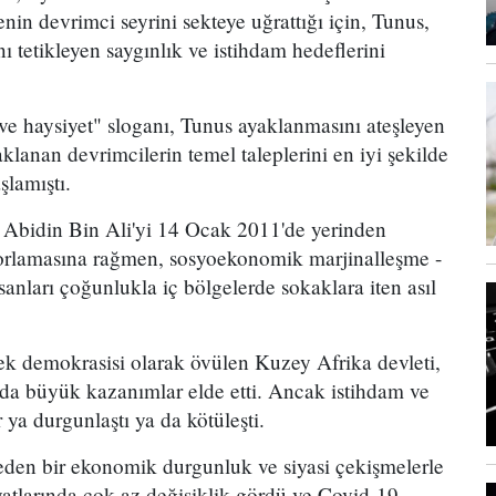
in devrimci seyrini sekteye uğrattığı için, Tunus,
ı tetikleyen saygınlık ve istihdam hedeflerini
ve haysiyet" sloganı, Tunus ayaklanmasını ateşleyen
lanan devrimcilerin temel taleplerini en iyi şekilde
şlamıştı.
 Abidin Bin Ali'yi 14 Ocak 2011'de yerinden
rlamasına rağmen, sosyoekonomik marjinalleşme -
sanları çoğunlukla iç bölgelerde sokaklara iten asıl
ek demokrasisi olarak övülen Kuzey Afrika devleti,
nda büyük kazanımlar elde etti. Ancak istihdam ve
 ya durgunlaştı ya da kötüleşti.
den bir ekonomik durgunluk ve siyasi çekişmelerle
atlarında çok az değişiklik gördü ve Covid-19