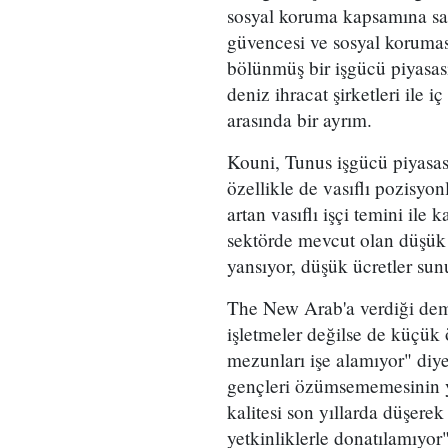
sosyal koruma kapsamına sah
güvencesi ve sosyal korumas
bölünmüş bir işgücü piyasas
deniz ihracat şirketleri ile iç
arasında bir ayrım.
Kouni, Tunus işgücü piyasası
özellikle de vasıflı pozisy
artan vasıflı işçi temini ile
sektörde mevcut olan düşük 
yansıyor, düşük ücretler sun
The New Arab'a verdiği deme
işletmeler değilse de küçük 
mezunları işe alamıyor" diye
gençleri özümsememesinin ya
kalitesi son yıllarda düşerek
yetkinliklerle donatılamıyor"