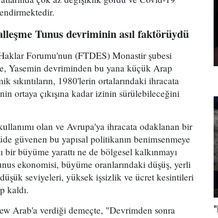
lendirmektedir.
lleşme Tunus devriminin asıl faktörüydü
Haklar Forumu'nun (FTDES) Monastir şubesi
ne, Yasemin devriminden bu yana küçük Arap
k sıkıntıların, 1980'lerin ortalarındaki ihracata
in ortaya çıkışına kadar izinin sürülebileceğini
kullanımı olan ve Avrupa'ya ihracata odaklanan bir
çüde güvenen bu yapısal politikanın benimsenmeye
 bir büyüme yarattı ne de bölgesel kalkınmayı
unus ekonomisi, büyüme oranlarındaki düşüş, yerli
düşük seviyeleri, yüksek işsizlik ve ücret kesintileri
p kaldı.
"
w Arab'a verdiği demeçte, "Devrimden sonra