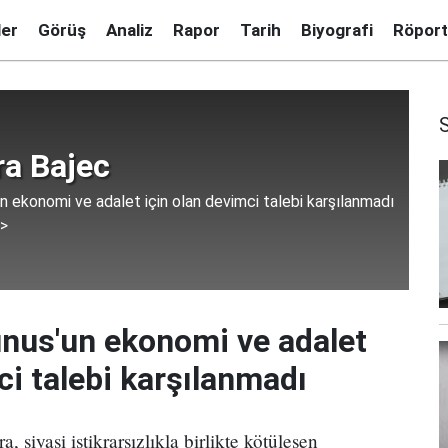
ler
Görüş
Analiz
Rapor
Tarih
Biyografi
Röport
ra Bajec
un ekonomi ve adalet için olan devimci talebi karşılanmadı
 >
unus'un ekonomi ve adalet
ci talebi karşılanmadı
, siyasi istikrarsızlıkla birlikte kötüleşen