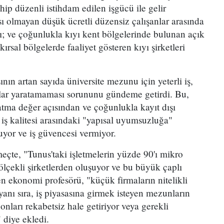
ip düzenli istihdam edilen işgücü ile gelir
ı olmayan düşük ücretli düzensiz çalışanlar arasında
ı; ve çoğunlukla kıyı kent bölgelerinde bulunan açık
 kırsal bölgelerde faaliyet gösteren kıyı şirketleri
nın artan sayıda üniversite mezunu için yeterli iş,
onlar yaratamaması sorununu gündeme getirdi. Bu,
 katma değer açısından ve çoğunlukla kayıt dışı
iş kalitesi arasındaki "yapısal uyumsuzluğa"
uyor ve iş güvencesi vermiyor.
çte, "Tunus'taki işletmelerin yüzde 90'ı mikro
ölçekli şirketlerden oluşuyor ve bu büyük çaplı
n ekonomi profesörü, "küçük firmaların nitelikli
nı sıra, iş piyasasına girmek isteyen mezunların
 onları rekabetsiz hale getiriyor veya gerekli
 diye ekledi.