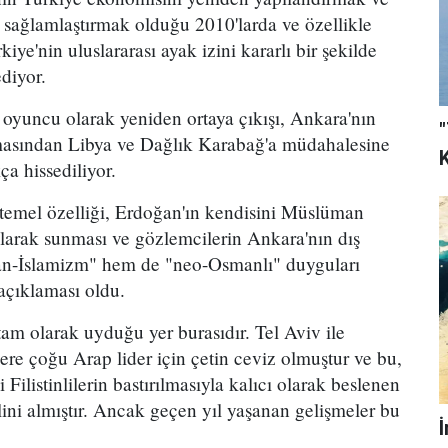
sağlamlaştırmak olduğu 2010'larda ve özellikle
ye'nin uluslararası ayak izini kararlı bir şekilde
ediyor.
el oyuncu olarak yeniden ortaya çıkışı, Ankara'nın
"
masından Libya ve Dağlık Karabağ'a müdahalesine
K
a hissediliyor.
n temel özelliği, Erdoğan'ın kendisini Müslüman
larak sunması ve gözlemcilerin Ankara'nın dış
"pan-İslamizm" hem de "neo-Osmanlı" duyguları
 açıklaması oldu.
tam olarak uyduğu yer burasıdır. Tel Aviv ile
zere çoğu Arap lider için çetin ceviz olmuştur ve bu,
ki Filistinlilerin bastırılmasıyla kalıcı olarak beslenen
ini almıştır. Ancak geçen yıl yaşanan gelişmeler bu