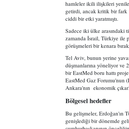
hamleler ikili ilişkileri yen
getirdi, ancak kritik bir fark
ciddi bir etki yaratmıştı.
Sadece iki ülke arasındaki t
zamanda İsrail, Türkiye ile 
görüşmeleri bir kenara bırak
Tel Aviv, bunun yerine yava
düşmanlarına yöneliyor ve 20
bir EastMed boru hattı proje
EastMed Gaz Forumu'nun (E
Ankara'nın ekonomik çıkarla
Bölgesel hedefler
Bu gelişmeler, Erdoğan'ın Tü
genişlediği bir dönemde geliy
cumhurbaşkanının önceliğin