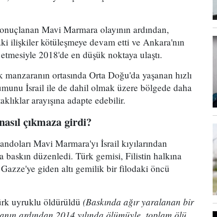
sonuçlanan Mavi Marmara olayının ardından,
ki ilişkiler kötüleşmeye devam etti ve Ankara'nın
şı etmesiyle 2018'de en düşük noktaya ulaştı.
ik manzaranın ortasında Orta Doğu'da yaşanan hızlı
numunu İsrail ile de dahil olmak üzere bölgede daha
taklıklar arayışına adapte edebilir.
i nasıl çıkmaza girdi?
andoları Mavi Marmara'yı İsrail kıyılarından
a baskın düzenledi. Türk gemisi, Filistin halkına
Gazze'ye giden altı gemilik bir filodaki öncü
(Baskında ağır yaralanan bir
rk uyruklu öldürüldü
manın ardından 2014 yılında ölümüyle, toplam ölü