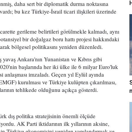
H
ilenmiş, daha sert bir diplomatik durma noktasına
 vardı; bu kez Türkiye-İsrail ticari ilişkileri üzerinde
icarette gerileme belirtileri görülmekle kalmadı, aynı
potansiyel bir doğalgaz boru hattı projesi hakkındaki
arak bölgesel politikasını yeniden düzenledi.
ş yavaş Ankara'nın Yunanistan ve Kıbrıs gibi
20'nin başlarında her iki ülke ile 6 milyar Euro'luk
si anlaşması imzaladı. Geçen yıl Eylül ayında
MGF) kurulması ve Türkiye kulüpten çıkarılması,
rının tehlikede olduğunu açıkça gösterdi.
m
rk dış politika stratejisinin önemli ölçüde
ordu. AK Parti iktidarının ilk yıllarının aksine,
in Türkiye ekonomisini yeniden yapılandırmak ve