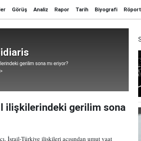
ler
Görüş
Analiz
Rapor
Tarih
Biyografi
Röport
idiaris
şkilerindeki gerilim sona mı eriyor?
 >
il ilişkilerindeki gerilim sona
ı, İsrail-Türkiye ilişkileri açısından umut vaat