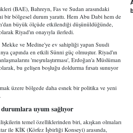
rlikleri (BAE), Bahreyn, Fas ve Sudan arasındaki
b
ni bir bölgesel durum yarattı. Hem Abu Dabi hem de
'dan büyük ölçüde etkilendiği düşünüldüğünde,
larak Riyad'ın onayıyla ilerledi.
, Mekke ve Medine'ye ev sahipliği yapan Suudi
ünya çapında en etkili Sünni güç olmuştur. Riyad'ın
anlaşmalarını 'meşrulaştırması', Erdoğan'a Müslüman
larak, bu gelişen boşluğu doldurma fırsatı sunuyor
 olmak üzere bölgede daha esnek bir politika ve yeni
.
n durumlara uyum sağlıyor
ilişkilerin temel özelliklerinden biri, akışkan olmaları
tar ile KİK (Körfez İşbirliği Konseyi) arasında,