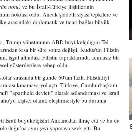
örün notu)
ve bu İsrail-Türkiye ilişkilerinin
üm noktası oldu. Ancak şiddetli siyasi tepkilere ve
lke arasındaki diplomatik ve ticari bağlar büyük
nra, Trump yönetiminin ABD büyükelçiliğini Tel
rından kısa bir süre sonra değişti. Kudüs'ün Filistin
mi, işgal altındaki Filistin topraklarında acımasız bir
lesel gösterilerilere sebep oldu.
tolar sırasında bir günde 60'tan fazla Filistinliyi
lararası kınamaya yol açtı. Türkiye, Cumhurbaşkanı
il'i "apartheid devleti" olarak adlandırması ve İsrail
hu'yu kişisel olarak eleştirmesiyle bu duruma
.
İsrail büyükelçisini Ankara'dan ihraç etti ve bu da
solosluğu’na aynı şeyi yapmaya sevk etti. Bu