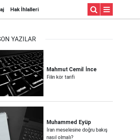
aj
Hak İhlalleri
SON YAZILAR
Mahmut Cemil
İnce
Filin kör tarifi
Muhammed
Eyüp
İran meselesine doğru bakış
nasıl olmalı?