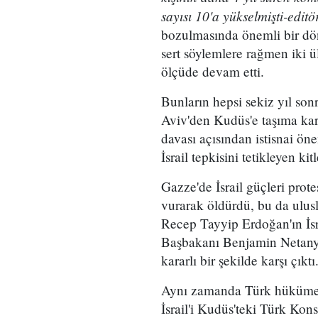
sayısı 10'a yükselmişti-edit
bozulmasında önemli bir dön
sert söylemlere rağmen iki ü
ölçüde devam etti.
Bunların hepsi sekiz yıl so
Aviv'den Kudüs'e taşıma kara
davası açısından istisnai öne
İsrail tepkisini tetikleyen kit
Gazze'de İsrail güçleri protes
vurarak öldürdü, bu da ulus
Recep Tayyip Erdoğan'ın İsra
Başbakanı Benjamin Netanya
kararlı bir şekilde karşı çıktı
Aynı zamanda Türk hükümeti 
İsrail'i Kudüs'teki Türk Kon