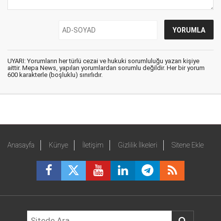
UYARI: Yorumların her türlü cezai ve hukuki sorumluluğu yazan kişiye
aittir. Mepa News, yapılan yorumlardan sorumlu değildir. Her bir yorum
600 karakterle (boşluklu) sınırlıdır.
Anasayfa
Künye
İletişim
Gizlilik İlkeleri
Sitene Ekle