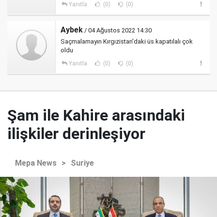
Yanıtla
(0)
(0)
Aybek
/ 04 Ağustos 2022 14:30
Saçmalamayın Kırgızistan'daki üs kapatılalı çok
oldu
Yanıtla
(0)
(0)
Şam ile Kahire arasındaki
ilişkiler derinleşiyor
Mepa News
>
Suriye