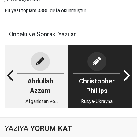
Bu yazı toplam 3386 defa okunmuştur
Önceki ve Sonraki Yazılar
Abdullah
Christopher
Azzam
Phillips
Afganistan ve
Rusya-Ukrayna
Ukrayna: İki işgale
savaşı: Ortadoğulu
gösterilen farklı
liderler neden taraf
tepkiler
seçmiyor?
YAZIYA
YORUM KAT