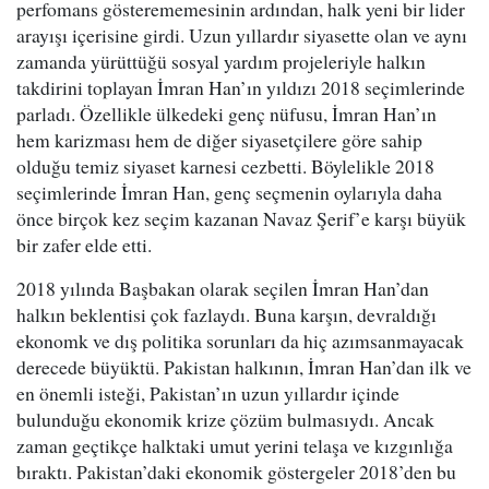
perfomans gösterememesinin ardından, halk yeni bir lider
arayışı içerisine girdi. Uzun yıllardır siyasette olan ve aynı
zamanda yürüttüğü sosyal yardım projeleriyle halkın
takdirini toplayan İmran Han’ın yıldızı 2018 seçimlerinde
parladı. Özellikle ülkedeki genç nüfusu, İmran Han’ın
hem karizması hem de diğer siyasetçilere göre sahip
olduğu temiz siyaset karnesi cezbetti. Böylelikle 2018
seçimlerinde İmran Han, genç seçmenin oylarıyla daha
önce birçok kez seçim kazanan Navaz Şerif’e karşı büyük
bir zafer elde etti.
2018 yılında Başbakan olarak seçilen İmran Han’dan
halkın beklentisi çok fazlaydı. Buna karşın, devraldığı
ekonomk ve dış politika sorunları da hiç azımsanmayacak
derecede büyüktü. Pakistan halkının, İmran Han’dan ilk ve
en önemli isteği, Pakistan’ın uzun yıllardır içinde
bulunduğu ekonomik krize çözüm bulmasıydı. Ancak
zaman geçtikçe halktaki umut yerini telaşa ve kızgınlığa
bıraktı. Pakistan’daki ekonomik göstergeler 2018’den bu