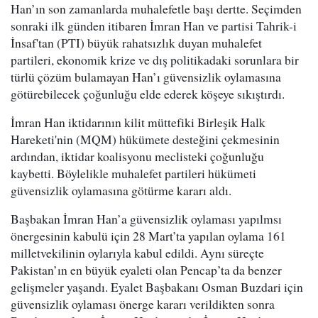
Han’ın son zamanlarda muhalefetle başı dertte. Seçimden
sonraki ilk günden itibaren İmran Han ve partisi Tahrik-i
İnsaf'tan (PTI) büyük rahatsızlık duyan muhalefet
partileri, ekonomik krize ve dış politikadaki sorunlara bir
türlü çözüm bulamayan Han’ı güvensizlik oylamasına
götürebilecek çoğunluğu elde ederek köşeye sıkıştırdı.
İmran Han iktidarının kilit müttefiki Birleşik Halk
Hareketi'nin (MQM) hükümete desteğini çekmesinin
ardından, iktidar koalisyonu meclisteki çoğunluğu
kaybetti. Böylelikle muhalefet partileri hükümeti
güvensizlik oylamasına götürme kararı aldı.
Başbakan İmran Han’a güvensizlik oylaması yapılmsı
önergesinin kabulü için 28 Mart’ta yapılan oylama 161
milletvekilinin oylarıyla kabul edildi. Aynı süreçte
Pakistan’ın en büyük eyaleti olan Pencap’ta da benzer
gelişmeler yaşandı. Eyalet Başbakanı Osman Buzdari için
güvensizlik oylaması önerge kararı verildikten sonra