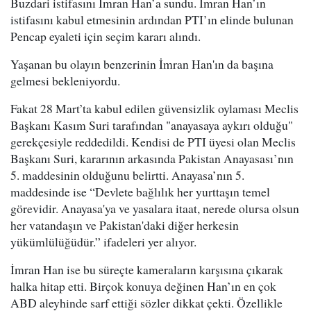
Buzdari istifasını İmran Han’a sundu. İmran Han’ın
istifasını kabul etmesinin ardından PTI’ın elinde bulunan
Pencap eyaleti için seçim kararı alındı.
Yaşanan bu olayın benzerinin İmran Han'ın da başına
gelmesi bekleniyordu.
Fakat 28 Mart’ta kabul edilen güvensizlik oylaması Meclis
Başkanı Kasım Suri tarafından "anayasaya aykırı olduğu"
gerekçesiyle reddedildi. Kendisi de PTI üyesi olan Meclis
Başkanı Suri, kararının arkasında Pakistan Anayasası’nın
5. maddesinin olduğunu belirtti. Anayasa’nın 5.
maddesinde ise “Devlete bağlılık her yurttaşın temel
görevidir. Anayasa'ya ve yasalara itaat, nerede olursa olsun
her vatandaşın ve Pakistan'daki diğer herkesin
yükümlülüğüdür.” ifadeleri yer alıyor.
İmran Han ise bu süreçte kameraların karşısına çıkarak
halka hitap etti. Birçok konuya değinen Han’ın en çok
ABD aleyhinde sarf ettiği sözler dikkat çekti. Özellikle