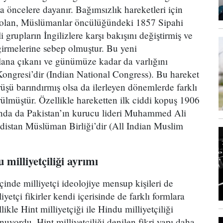
ha öncelere dayanır. Bağımsızlık hareketleri için
ı olan, Müslümanlar öncülüğündeki 1857 Sipahi
 grupların İngilizlere karşı bakışını değiştirmiş ve
girmelerine sebep olmuştur. Bu yeni
lana çıkanı ve günümüze kadar da varlığını
Kongresi’dir (Indian National Congress). Bu hareket
rüşü barındırmış olsa da ilerleyen dönemlerde farklı
ülmüştür. Özellikle hareketten ilk ciddi kopuş 1906
ında da Pakistan’ın kurucu lideri Muhammed Ali
distan Müslüman Birliği’dir (All Indian Muslim
u milliyetçiliği ayrımı
çinde milliyetçi ideolojiye mensup kişileri de
iyetçi fikirler kendi içerisinde de farklı formlara
le Hint milliyetçiği ile Hindu milliyetçiliği
nuyordu. Hint milliyetçiliği denilen fikri yapı daha