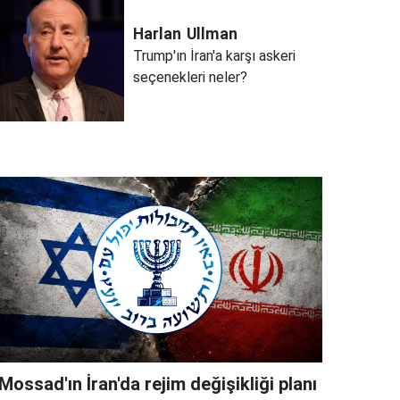
Harlan
Ullman
Trump'ın İran'a karşı askeri
seçenekleri neler?
Mossad'ın İran'da rejim değişikliği planı