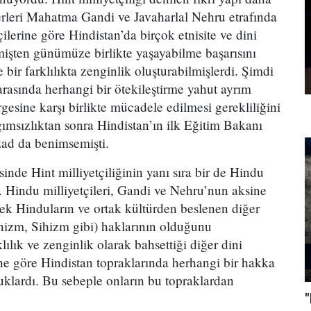
erleri Mahatma Gandi ve Javaharlal Nehru etrafında
çilerine göre Hindistan’da birçok etnisite ve dini
mişten günümüze birlikte yaşayabilme başarısını
 bir farklılıkta zenginlik oluşturabilmişlerdi. Şimdi
arasında herhangi bir ötekileştirme yahut ayrım
esine karşı birlikte mücadele edilmesi gerekliliğini
ğımsızlıktan sonra Hindistan’ın ilk Eğitim Bakanı
ad da benimsemişti.
sinde Hint milliyetçiliğinin yanı sıra bir de Hindu
. Hindu milliyetçileri, Gandi ve Nehru’nun aksine
tek Hinduların ve ortak kültürden beslenen diğer
nizm, Sihizm gibi) haklarının olduğunu
ılık ve zenginlik olarak bahsettiği diğer dini
ine göre Hindistan topraklarında herhangi bir hakka
uklardı. Bu sebeple onların bu topraklardan
"