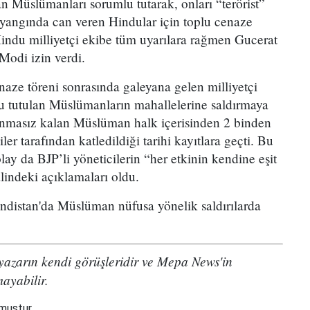
n Müslümanları sorumlu tutarak, onları “terörist”
n yangında can veren Hindular için toplu cenaze
indu milliyetçi ekibe tüm uyarılara rağmen Gucerat
Modi izin verdi.
enaze töreni sonrasında galeyana gelen milliyetçi
u tutulan Müslümanların mahallelerine saldırmaya
vunmasız kalan Müslüman halk içerisinden 2 binden
ler tarafından katledildiği tarihi kayıtlara geçti. Bu
lay da BJP’li yöneticilerin “her etkinin kendine eşit
alindeki açıklamaları oldu.
indistan'da Müslüman nüfusa yönelik saldırılarda
 yazarın kendi görüşleridir ve Mepa News'in
mayabilir.
nmuştur