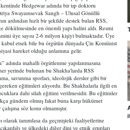
 kentinde Hedgewar adında bir tıp doktoru
htriya Swayamsevak Sangh – Ulusal Gönüllü
ın ardından hızlı bir şekilde destek bulan RSS,
iğe dökülmesinde en önemli yapı halini aldı. Resmi
mini üye sayısı 2-6 milyon kişiyi bulmaktadır. Üye
kabul etsek bile bu örgütün dünyada Çin Komünist
iyasi hareket olduğu anlamına gelir.
a” adında mahalli örgütlenme yapılanmasına
 her yerinde bulunan bu Shakha'larda RSS
anma, savunma sporları, ideolojik dersler gibi bir
gereken eğitimleri alıyordu. Bu Shakhalarla ilgili en
uklara dahi silah eğitimi verilmesidir. Bu eğitimler
okça gündem olmuş fakat buna karşı hükümet
r çalışma söz konu olmamıştır.
i
ı olarak tanımlasa da geçmişteki faaliyetlerine
çıkardığı ve ülkedeki diğer dini ve etnik grupları