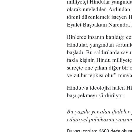
milliyetçi Hindular yangında
olarak nitelediler. Ardında
töreni düzenlemek isteyen H
Eyalet Başbakanı Narendra 
Binlerce insanın katıldığı c
Hindular, yangından soruml
başladı. Bu saldırılarda sa
fazla kişinin Hindu milliyetçi
süreçte öne çıkan diğer bir o
ve zıt bir tepkisi olur” minv
Hindutva ideolojisi halen H
başı çekmeyi sürdürüyor.
Bu yazıda yer alan ifadeler
editöryel politikasını yansıt
Bu yazı toplam 6683 defa oku