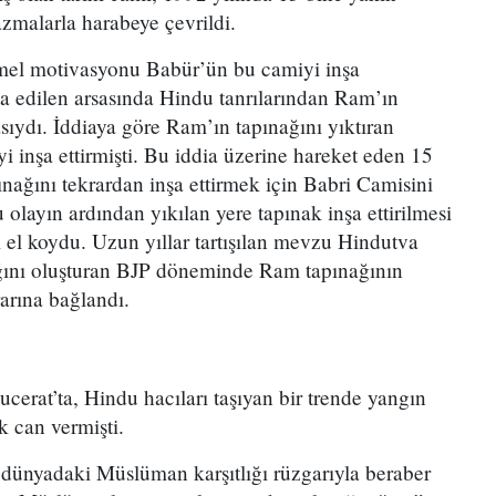
zmalarla harabeye çevrildi.
mel motivasyonu Babür’ün bu camiyi inşa
a edilen arsasında Hindu tanrılarından Ram’ın
sıydı. İddiaya göre Ram’ın tapınağını yıktıran
 inşa ettirmişti. Bu iddia üzerine hareket eden 15
ağını tekrardan inşa ettirmek için Babri Camisini
Bu olayın ardından yıkılan yere tapınak inşa ettirilmesi
 el koydu. Uzun yıllar tartışılan mevzu Hindutva
ayağını oluşturan BJP döneminde Ram tapınağının
rarına bağlandı.
cerat’ta, Hindu hacıları taşıyan bir trende yangın
 can vermişti.
dünyadaki Müslüman karşıtlığı rüzgarıyla beraber