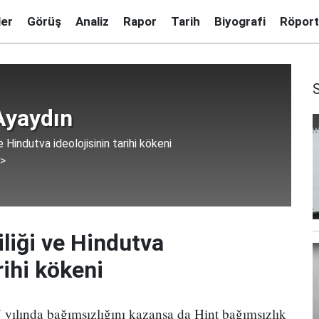
ler
Görüş
Analiz
Rapor
Tarih
Biyografi
Röport
yaydın
e Hindutva ideolojisinin tarihi kökeni
 >
iliği ve Hindutva
rihi kökeni
 yılında bağımsızlığını kazansa da Hint bağımsızlık