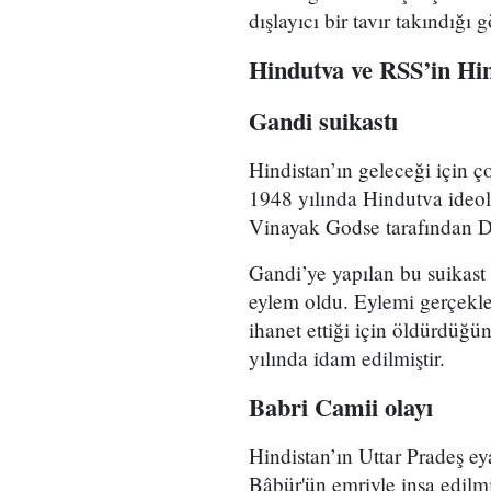
dışlayıcı bir tavır takındığı 
Hindutva ve RSS’in Hind
Gandi suikastı
Hindistan’ın geleceği için ç
1948 yılında Hindutva ideo
Vinayak Godse tarafından De
Gandi’ye yapılan bu suikast
eylem oldu. Eylemi gerçekleş
ihanet ettiği için öldürdüğü
yılında idam edilmiştir.
Babri Camii olayı
Hindistan’ın Uttar Pradeş e
Bâbür'ün emriyle inşa edil