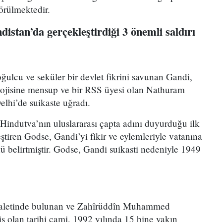
görülmektedir.
istan’da gerçekleştirdiği 3 önemli saldırı
oğulcu ve seküler bir devlet fikrini savunan Gandi,
lojisine mensup ve bir RSS üyesi olan Nathuram
lhi’de suikaste uğradı.
 Hindutva’nın uluslararası çapta adını duyurduğu ilk
tiren Godse, Gandi’yi fikir ve eylemleriyle vatanına
nü belirtmiştir. Godse, Gandi suikasti nedeniyle 1949
yaletinde bulunan ve Zahîrüddîn Muhammed
miş olan tarihi cami, 1992 yılında 15 bine yakın