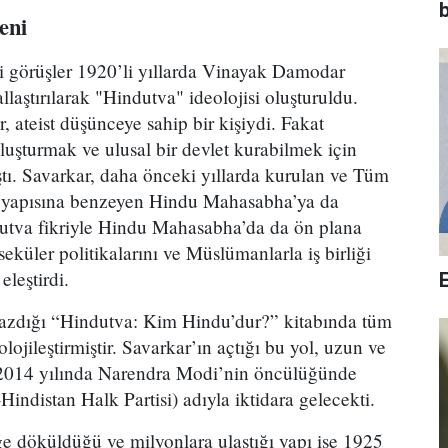
b
eni
i görüşler 1920’li yıllarda Vinayak Damodar
laştırılarak "Hindutva" ideolojisi oluşturuldu.
, ateist düşünceye sahip bir kişiydi. Fakat
oluşturmak ve ulusal bir devlet kurabilmek için
ştı. Savarkar, daha önceki yıllarda kurulan ve Tüm
 yapısına benzeyen Hindu Mahasabha’ya da
ndutva fikriyle Hindu Mahasabha’da da ön plana
eküler politikalarını ve Müslümanlarla iş birliği
eleştirdi.
azdığı “Hindutva: Kim Hindu’dur?” kitabında tüm
eolojileştirmiştir. Savarkar’ın açtığı bu yol, uzun ve
a 2014 yılında Narendra Modi’nin öncülüğünde
Hindistan Halk Partisi) adıyla iktidara gelecekti.
ğe döküldüğü ve milyonlara ulaştığı yapı ise 1925