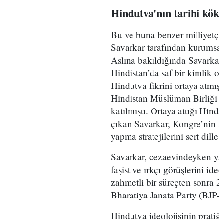
Hindutva'nın tarihi kök
Bu ve buna benzer milliyetç
Savarkar tarafından kurumsal
Aslına bakıldığında Savarkar
Hindistan’da saf bir kimlik 
Hindutva fikrini ortaya atmı
Hindistan Müslüman Birliği
katılmıştı. Ortaya attığı Hi
çıkan Savarkar, Kongre’nin s
yapma stratejilerini sert dille 
Savarkar, cezaevindeyken y
faşist ve ırkçı görüşlerini id
zahmetli bir süreçten sonr
Bharatiya Janata Party (BJP-
Hindutva ideolojisinin prati