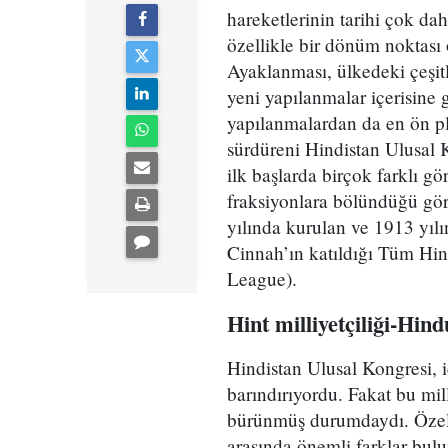
hareketlerinin tarihi çok da
özellikle bir dönüm noktas
Ayaklanması, ülkedeki çeşitli
yeni yapılanmalar içerisine 
yapılanmalardan da en ön p
sürdüreni Hindistan Ulusal 
ilk başlarda birçok farklı gö
fraksiyonlara bölündüğü gör
yılında kurulan ve 1913 yıl
Cinnah’ın katıldığı Tüm Hin
League).
Hint milliyetçiliği-Hind
Hindistan Ulusal Kongresi, i
barındırıyordu. Fakat bu mill
bürünmüş durumdaydı. Özellik
arasında önemli farklar bulu