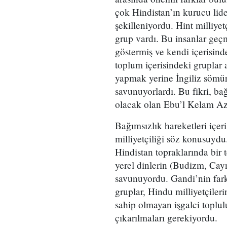
çok Hindistan’ın kurucu lid
şekilleniyordu. Hint milliyet
grup vardı. Bu insanlar geç
göstermiş ve kendi içerisinde
toplum içerisindeki gruplar 
yapmak yerine İngiliz sömürg
savunuyorlardı. Bu fikri, ba
olacak olan Ebu’l Kelam Az
Bağımsızlık hareketleri içeri
milliyetçiliği söz konusuydu
Hindistan topraklarında bir 
yerel dinlerin (Budizm, Cay
savunuyordu. Gandi’nin farkl
gruplar, Hindu milliyetçiler
sahip olmayan işgalci toplul
çıkarılmaları gerekiyordu.