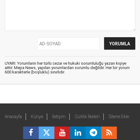
UYARI: Yorumların her türlü cezai ve hukuki sorumluluğu yazan kişiye
aittir. Mepa News, yapılan yorumlardan sorumlu değildir. Her bir yorum
600 karakterle (boşluklu) sınırlıdır.
Anasayfa
Künye
İletişim
Gizlilik İlkeleri
Sitene Ekle