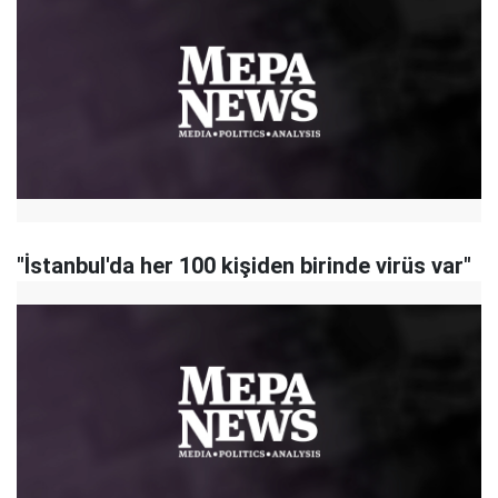
"İstanbul'da her 100 kişiden birinde virüs var"