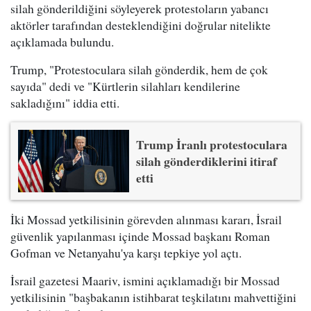
silah gönderildiğini söyleyerek protestoların yabancı
aktörler tarafından desteklendiğini doğrular nitelikte
açıklamada bulundu.
Trump, "Protestoculara silah gönderdik, hem de çok
sayıda" dedi ve "Kürtlerin silahları kendilerine
sakladığını" iddia etti.
Trump İranlı protestoculara
silah gönderdiklerini itiraf
etti
İki Mossad yetkilisinin görevden alınması kararı, İsrail
güvenlik yapılanması içinde Mossad başkanı Roman
Gofman ve Netanyahu'ya karşı tepkiye yol açtı.
İsrail gazetesi Maariv, ismini açıklamadığı bir Mossad
yetkilisinin "başbakanın istihbarat teşkilatını mahvettiğini