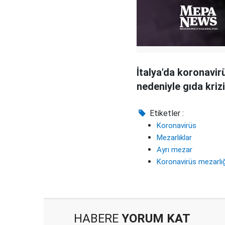
İtalya'da koronavir
nedeniyle gıda kriz
Etiketler :
Koronavirüs
Mezarlıklar
Ayrı mezar
Koronavirüs mezarlığ
HABERE
YORUM KAT