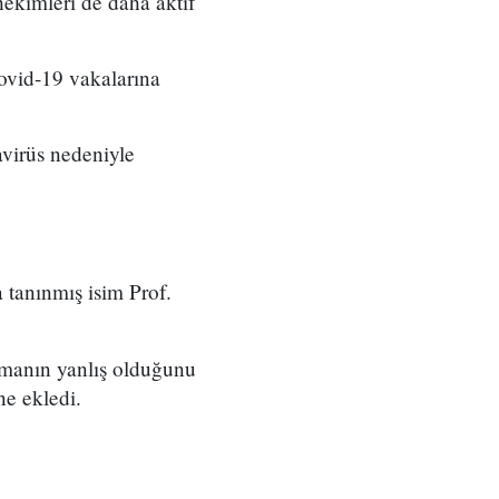
hekimleri de daha aktif
Covid-19 vakalarına
avirüs nedeniyle
 tanınmış isim Prof.
manın yanlış olduğunu
ne ekledi.