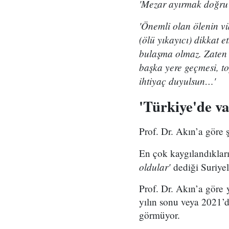
'Mezar ayırmak doğru d
'Önemli olan ölenin v
(ölü yıkayıcı) dikkat e
bulaşma olmaz. Zaten v
başka yere geçmesi, to
ihtiyaç duyulsun…'
'Türkiye'de v
Prof. Dr. Akın’a göre
En çok kaygılandıkları
oldular'
dediği Suriyel
Prof. Dr. Akın’a göre 
yılın sonu veya 2021’d
görmüyor.