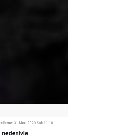
elleme:
31 Mart 2020 Salı 11:18
s nedeniyle