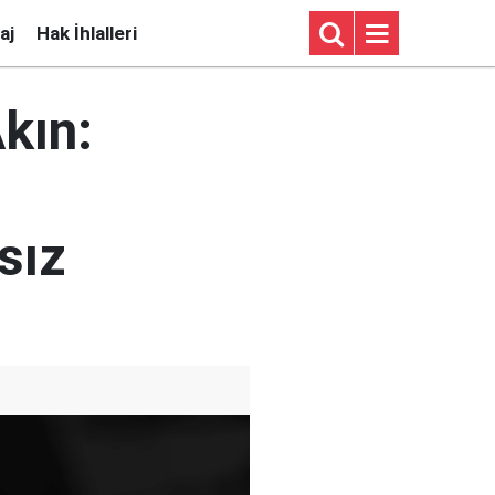
aj
Hak İhlalleri
Akın:
ı
sız