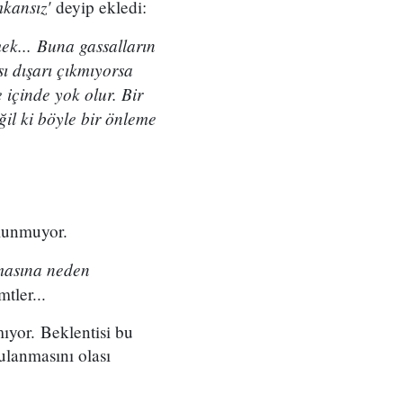
kansız'
deyip ekledi:
ek... Buna gassalların
sı dışarı çıkmıyorsa
 içinde yok olur. Bir
il ki böyle bir önleme
ulunmuyor.
masına neden
tler...
ıyor. Beklentisi bu
ulanmasını olası