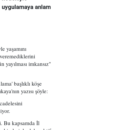
u, uygulamaya anlam
yle yaşamını
 veremediklerini
ün yayılması imkansız"
ama' başlıklı köşe
kaya'nın yazısı şöyle:
cadelesini
iyor.
i. Bu kapsamda İl