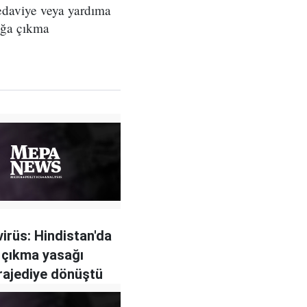
tedaviye veya yardıma
kağa çıkma
irüs: Hindistan'da
 çıkma yasağı
trajediye dönüştü