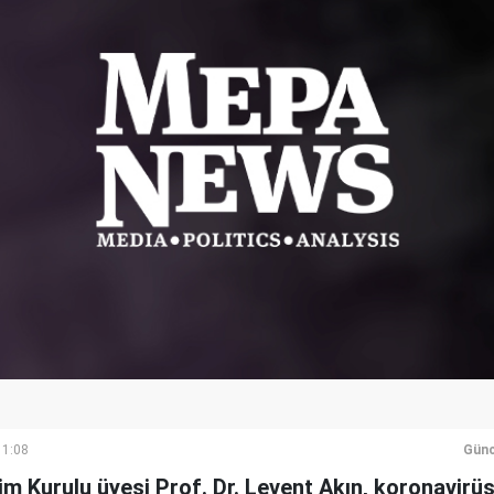
11:08
Günc
lim Kurulu üyesi Prof. Dr. Levent Akın, koronavirü