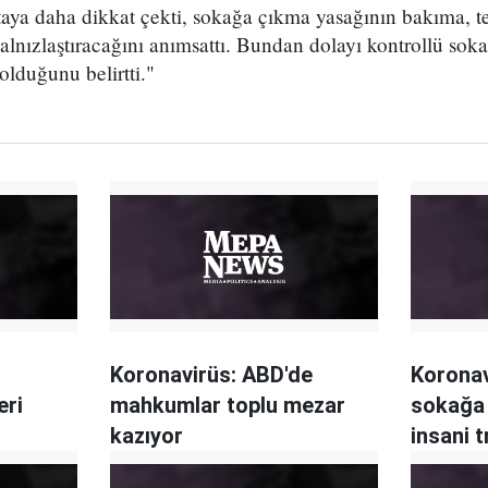
ktaya daha dikkat çekti, sokağa çıkma yasağının bakıma, 
 yalnızlaştıracağını anımsattı. Bundan dolayı kontrollü so
lduğunu belirtti."
Koronavirüs: ABD'de
Koronav
eri
mahkumlar toplu mezar
sokağa
kazıyor
insani 