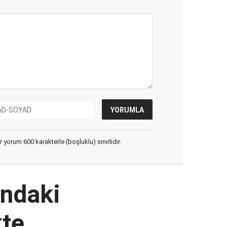
yorum 600 karakterle (boşluklu) sınırlıdır.
ındaki
kte