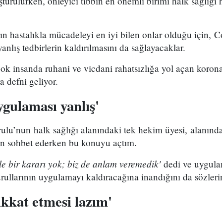
turulurken, önleyici tıbbın en önemli birimi halk sağlığı 
ın hastalıkla mücadeleyi en iyi bilen onlar olduğu için, 
anlış tedbirlerin kaldırılmasını da sağlayacaklar.
ok insanda ruhani ve vicdani rahatsızlığa yol açan koron
a defni geliyor.
gulaması yanlış'
lu’nun halk sağlığı alanındaki tek hekim üyesi, alanında
ün sohbet ederken bu konuyu açtım.
e bir kararı yok; biz de anlam veremedik'
dedi ve uygula
rullarının uygulamayı kaldıracağına inandığını da sözleri
ikkat etmesi lazım'