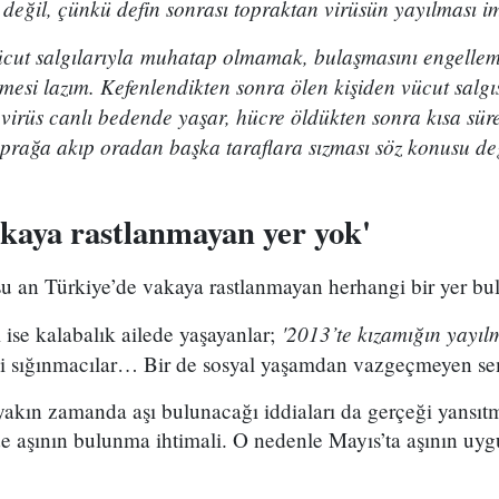
eğil, çünkü defin sonrası topraktan virüsün yayılması im
ücut salgılarıyla muhatap olmamak, bulaşmasını engellem
tmesi lazım. Kefenlendikten sonra ölen kişiden vücut salgı
irüs canlı bedende yaşar, hücre öldükten sonra kısa süre
prağa akıp oradan başka taraflara sızması söz konusu değ
akaya rastlanmayan yer yok'
 şu an Türkiye’de vakaya rastlanmayan herhangi bir yer b
'2013’te kızamığın yayıl
 ise kalabalık ailede yaşayanlar;
i sığınmacılar… Bir de sosyal yaşamdan vazgeçmeyen sem
yakın zamanda aşı bulunacağı iddiaları da gerçeği yansıtm
e aşının bulunma ihtimali. O nedenle Mayıs’ta aşının uyg