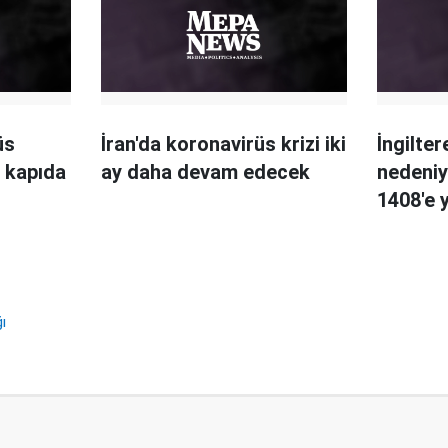
üs
İran'da koronavirüs krizi iki
İngilte
i kapıda
ay daha devam edecek
nedeniyl
1408'e 
ı