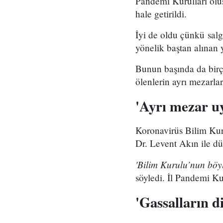
Pandemi Kurulları oluş
hale getirildi.
İyi de oldu çünkü salg
yönelik baştan alınan y
Bunun başında da birç
ölenlerin ayrı mezarlar
'Ayrı mezar uy
Koronavirüs Bilim Kuru
Dr. Levent Akın ile d
'Bilim Kurulu’nun böyl
söyledi. İl Pandemi Ku
'Gassalların d