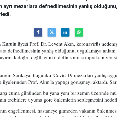
rin ayrı mezarlara defnedilmesinin yanlış olduğun
ledi.
m Kurulu üyesi Prof. Dr. Levent Akın, koronavirüs nedeni
arlara defnedilmesinin yanlış olduğunu, uygulamaya anlam
ayırmak doğru değil, çünkü defin sonrası topraktan virüs
rrem Sarıkaya, bugünkü 'Covid-19 mezarları yanlış uygul
 üyelerinden Prof. Akın'la yaptığı görüşmeyi aktardı. Sarı
arşı cuma gününden bu yana yeni bir zemin üzerinde mü
in tedbirlere uyuma göre önlemlerin sertleşmesini hedefl
nın engellenmesi, hastaneye gitmeden vakanın önlenmes