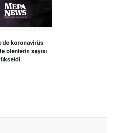
re'de koronavirüs
e ölenlerin sayısı
yükseldi