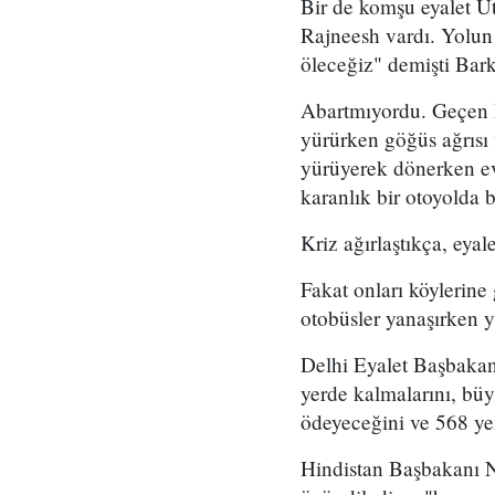
Bir de komşu eyalet Ut
Rajneesh vardı. Yolun
öleceğiz" demişti Bark
Abartmıyordu. Geçen h
yürürken göğüs ağrısı 
yürüyerek dönerken ev
karanlık bir otoyolda bi
Kriz ağırlaştıkça, eya
Fakat onları köylerine
otobüsler yanaşırken y
Delhi Eyalet Başbakanı
yerde kalmalarını, büyü
ödeyeceğini ve 568 ye
Hindistan Başbakanı N