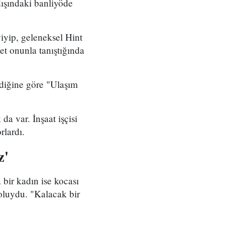
dışındaki banliyöde
yiyip, geleneksel Hint
met onunla tanıştığında
ediğine göre "Ulaşım
a var. İnşaat işçisi
rlardı.
z'
bir kadın ise kocası
doluydu. "Kalacak bir