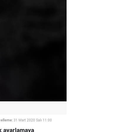
elleme:
31 Mart 2020 Salı 11:00
ek ayarlamaya