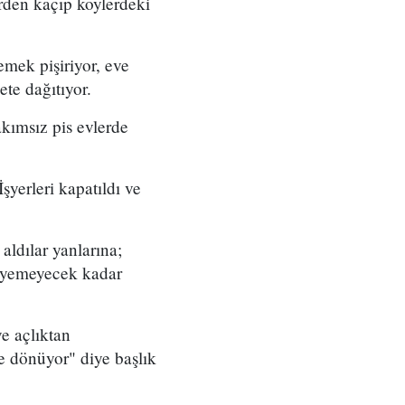
erden kaçıp köylerdeki
emek pişiriyor, eve
ete dağıtıyor.
kımsız pis evlerde
yerleri kapatıldı ve
aldılar yanlarına;
ürüyemeyecek kadar
ve açlıktan
e dönüyor" diye başlık