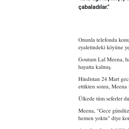
çabaladılar."
Onunla telefonda konu
eyaletindeki köyüne y
Goutam Lal Meena, hava
hayatta kalmış.
Hindistan 24 Mart gec
ettikten sonra, Meena i
Ülkede tüm seferler d
Meena, "Gece gündüz 
hemen yoktu" diye konu