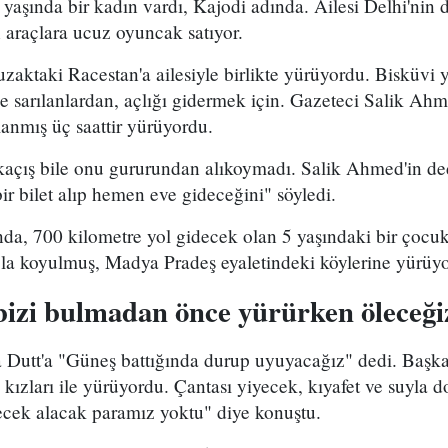
 yaşında bir kadın vardı, Kajodi adında. Ailesi Delhi'nin 
n araçlara ucuz oyuncak satıyor.
zaktaki Racestan'a ailesiyle birlikte yürüyordu. Bisküvi 
lde sarılanlardan, açlığı gidermek için. Gazeteci Salik Ah
anmış üç saattir yürüyordu.
 kaçış bile onu gururundan alıkoymadı. Salik Ahmed'in d
 bilet alıp hemen eve gideceğini" söyledi.
nda, 700 kilometre yol gidecek olan 5 yaşındaki bir çocuk d
ola koyulmuş, Madya Pradeş eyaletindeki köylerine yürüyo
bizi bulmadan önce yürürken öleceği
 Dutt'a "Güneş battığında durup uyuyacağız" dedi. Başka 
 kızları ile yürüyordu. Çantası yiyecek, kıyafet ve suyla 
ecek alacak paramız yoktu" diye konuştu.