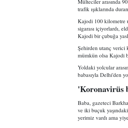
Mülteciler arasında 90
trafik ışıklarında dura
Kajodi 100 kilometre u
sigarası içiyorlardı, e
Kajodi bir çubuğa yasl
Şehirden utanç verici
mümkün olsa Kajodi bir
Yoldaki yolcular arası
babasıyla Delhi'den y
'Koronavirüs 
Baba, gazeteci Barkha
ve iki buçuk yaşındaki
yerimiz vardı ama yiy