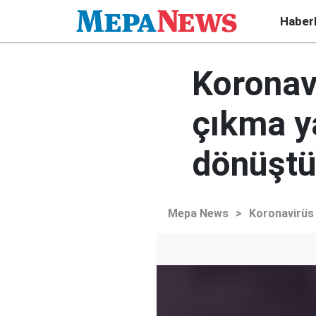
Haber
Koronav
çıkma ya
dönüşt
Mepa News
>
Koronavirüs