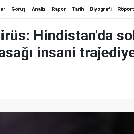
ler
Görüş
Analiz
Rapor
Tarih
Biyografi
Röport
irüs: Hindistan'da s
sağı insani trajediy
ü