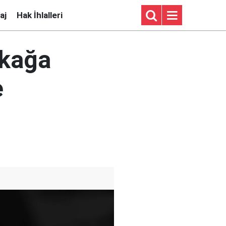
aj
Hak İhlalleri
okağa
e