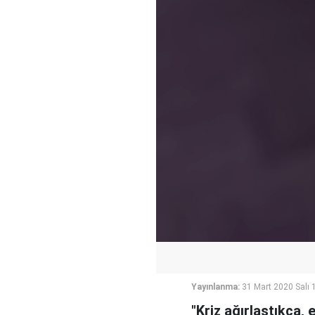
Yayınlanma:
31 Mart 2020 Salı 
"Kriz ağırlaştıkça,