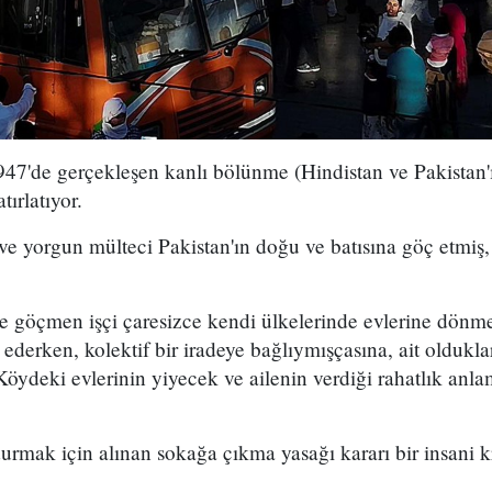
947'de gerçekleşen kanlı bölünme (Hindistan ve Pakistan'ı
tırlatıyor.
e yorgun mülteci Pakistan'ın doğu ve batısına göç etmiş,
e göçmen işçi çaresizce kendi ülkelerinde evlerine dönmey
derken, kolektif bir iradeye bağlıymışçasına, ait oldukları
Köydeki evlerinin yiyecek ve ailenin verdiği rahatlık anla
urmak için alınan sokağa çıkma yasağı kararı bir insani 