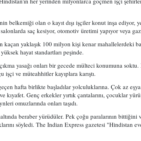
Hindistan'ın her yerinden milyonlarca göçmen işçi şehirl
n belkemiği olan o kayıt dışı işçiler konut inşa ediyor, y
 salonlarda saç kesiyor, otomotiv üretimi yapıyor veya gaz
en kaçan yaklaşık 100 milyon kişi kenar mahallelerdeki ba
 yüksek hayat standartları peşinde.
ıkma yasağı onları bir gecede mülteci konumuna soktu. İş
 işçi ve müteahhitler kayıplara karıştı.
eçen hafta birlikte başladılar yolculuklarına. Çok az eşya 
 ve kıyafet. Genç erkekler yırtık çantalarını, çocuklar y
nleri omuzlarında onları taşıdı.
altında beraber yürüdüler. Pek çoğu paralarının bittiğini 
larını söyledi. The Indian Express gazetesi "Hindistan ev