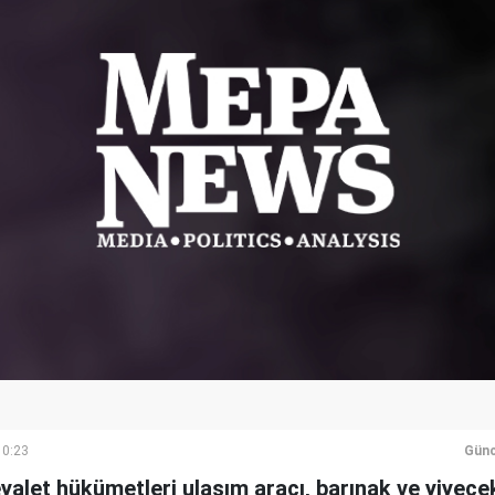
10:23
Günc
 eyalet hükümetleri ulaşım aracı, barınak ve yiyec