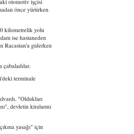
ki otomotiv işçisi
lmadan önce yürürken
0 kilometrelik yolu
 adam ise hastaneden
an Racastan'a giderken
a çabaladılar.
i'deki terminale
alvardı. "Oldukları
ı", devletin kiralarını
çıkma yasağı" için