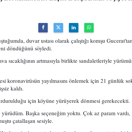
ştuğumda, duvar ustası olarak çalıştığı komşu Gucerat't
eni döndüğünü söyledi.
 sıcaklığının artmasıyla birlikte sandaletleriyle yürümüş
esi koronavirüsün yayılmasını önlemek için 21 günlük so
şsiz kaldı.
urdurulduğu için köyüne yürüyerek dönmesi gerekecekti.
yürüdüm. Başka seçeneğim yoktu. Çok az param vardı,
ştu çatallaşan sesiyle.