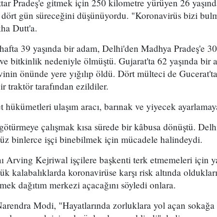
tar Pradeş'e gitmek için 250 kilometre yürüyen 26 yaşında
 dört gün süreceğini düşünüyordu. "Koronavirüs bizi bu
ha Dutt'a.
afta 39 yaşında bir adam, Delhi'den Madhya Pradeş'e 30
ve bitkinlik nedeniyle ölmüştü. Gujarat'ta 62 yaşında bir
inin önünde yere yığılıp öldü. Dört mülteci de Gucerat't
r traktör tarafından ezildiler.
let hükümetleri ulaşım aracı, barınak ve yiyecek ayarlamay
 götürmeye çalışmak kısa sürede bir kâbusa dönüştü. Delh
üz binlerce işçi binebilmek için mücadele halindeydi.
 Arving Kejriwal işçilere başkenti terk etmemeleri için y
k kalabalıklarda koronavirüse karşı risk altında oldukların
mek dağıtım merkezi açacağını söyledi onlara.
arendra Modi, "Hayatlarında zorluklara yol açan sokağa 