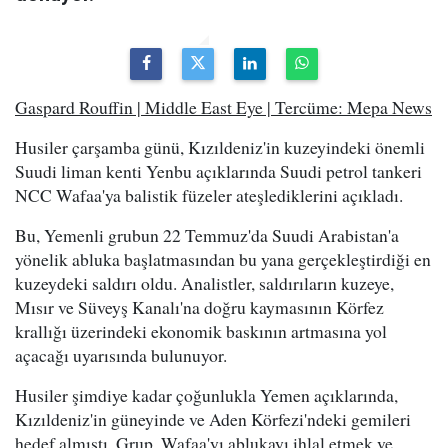
Gaspard Rouffin | Middle East Eye | Tercüme: Mepa News
Husiler çarşamba günü, Kızıldeniz'in kuzeyindeki önemli
Suudi liman kenti Yenbu açıklarında Suudi petrol tankeri
NCC Wafaa'ya balistik füzeler ateşlediklerini açıkladı.
Bu, Yemenli grubun 22 Temmuz'da Suudi Arabistan'a
yönelik abluka başlatmasından bu yana gerçekleştirdiği en
kuzeydeki saldırı oldu. Analistler, saldırıların kuzeye,
Mısır ve Süveyş Kanalı'na doğru kaymasının Körfez
krallığı üzerindeki ekonomik baskının artmasına yol
açacağı uyarısında bulunuyor.
Husiler şimdiye kadar çoğunlukla Yemen açıklarında,
Kızıldeniz'in güneyinde ve Aden Körfezi'ndeki gemileri
hedef almıştı. Grup, Wafaa'yı ablukayı ihlal etmek ve