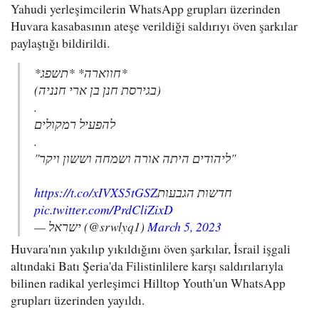
Yahudi yerleşimcilerin WhatsApp grupları üzerinden
Huvara kasabasının ateşe verildiği saldırıyı öven şarkılar
paylaştığı bildirildi.
*חווארה* *תשפג*
(בגירסת חנן בן ארי חנניה)
.
להפעיל רמקולים
.
"ליהודים היתה אורה ושמחה וששון ויקר"
https://t.co/xIVXS5tGSZ
חדשות הגבעות
pic.twitter.com/PrdCliZixD
— ישראל (@srwlyq1)
March 5, 2023
Huvara'nın yakılıp yıkıldığını öven şarkılar, İsrail işgali
altındaki Batı Şeria'da Filistinlilere karşı saldırılarıyla
bilinen radikal yerleşimci Hilltop Youth'un WhatsApp
grupları üzerinden yayıldı.