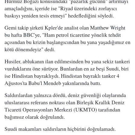
Hürmüz Boğazı konusundaki "pazarlık gücünü" artırmayı
amaçladığını, içeride ise "Riyad üzerindeki zorlayıcı
baskıyı yeniden tesis etmeyi" hedeflediğini söyledi.
Gemi takip şirketi Kpler'de analist olan Matthew Wright
bu hafta BBC'ye, "Ham petrol ticaretine yönelik tehdit
açısından bu krizin başlangıcından bu yana yaşadığımız en
kötü dönemdeyiz" dedi.
Husiler, ablukanın ilan edilmesinden bu yana sekiz tankeri
vurduklarını öne sürüyor. Bunlardan en az beşi Suudi, biri
ise Hindistan bayraklıydı. Hindistan bayraklı tanker 4
Ağustos'ta Babu'l Mendeb yakınlarında battı.
Saldırılardan yalnızca dördü, deniz güvenliği olaylarında
uluslararası referans noktası olan Birleşik Krallık Deniz
Ticareti Operasyonları Merkezi (UKMTO) tarafından
bağımsız olarak doğrulandı.
Suudi makamları saldırıların hiçbirini doğrulamadı.