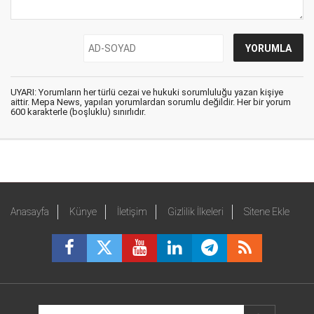
UYARI: Yorumların her türlü cezai ve hukuki sorumluluğu yazan kişiye
aittir. Mepa News, yapılan yorumlardan sorumlu değildir. Her bir yorum
600 karakterle (boşluklu) sınırlıdır.
Anasayfa
Künye
İletişim
Gizlilik İlkeleri
Sitene Ekle