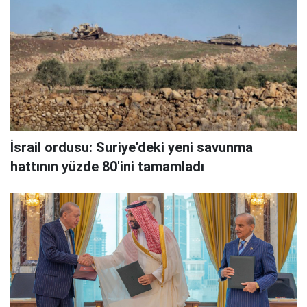
İsrail ordusu: Suriye'deki yeni savunma
hattının yüzde 80'ini tamamladı