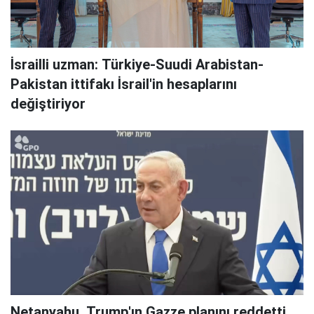
İsrailli uzman: Türkiye-Suudi Arabistan-
Pakistan ittifakı İsrail'in hesaplarını
değiştiriyor
Netanyahu, Trump'ın Gazze planını reddetti