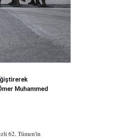
ğiştirerek
l Ömer Muhammed
zli 62. Tümen'in