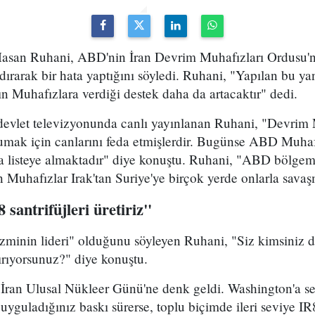
asan Ruhani, ABD'nin İran Devrim Muhafızları Ordusu'n
dırarak bir hata yaptığını söyledi. Ruhani, "Yapılan bu yanl
kın Muhafızlara verdiği destek daha da artacaktır" dedi.
evlet televizyonunda canlı yayınlanan Ruhani, "Devrim M
umak için canlarını feda etmişlerdir. Bugünse ABD Muhaf
a listeye almaktadır" diye konuştu. Ruhani, "ABD bölgemiz
n Muhafızlar Irak'tan Suriye'ye birçok yerde onlarla savaş
 santrifüjleri üretiriz"
zminin lideri" olduğunu söyleyen Ruhani, "Siz kimsiniz 
tırıyorsunuz?" diye konuştu.
İran Ulusal Nükleer Günü'ne denk geldi. Washington'a s
yguladığınız baskı sürerse, toplu biçimde ileri seviye IR8 