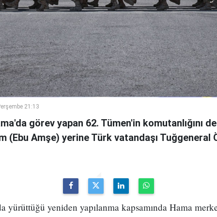
Perşembe 21:13
ama'da görev yapan 62. Tümen'in komutanlığını de
m (Ebu Amşe) yerine Türk vatandaşı Tuğgenera
uda yürüttüğü yeniden yapılanma kapsamında Hama merke