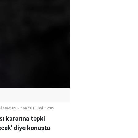
lleme:
09 Nisan 2019 Salı 12:09
sı kararına tepki
ecek' diye konuştu.