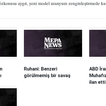
sözkonusu aygıt, yeni model uranyum zenginleştirmede kul
ün
Ruhani: Benzeri
ABD İra
ı
görülmemiş bir savaş
Muhafız
ilan etti