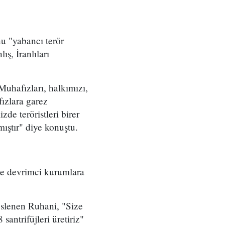
u "yabancı terör
ış, İranlıları
uhafızları, halkımızı,
ızlara garez
de teröristleri birer
mıştır" diye konuştu.
de devrimci kurumlara
eslenen Ruhani, "Size
santrifüjleri üretiriz"