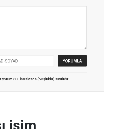
yorum 600 karakterle (boşluklu) sınırlıdır.
ı isim