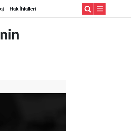
aj
Hak İhlalleri
nin