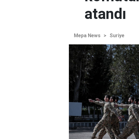
atandı
Mepa News
>
Suriye