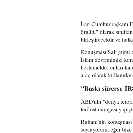
İran Cumhurbaşkanı H
örgütü" olarak sınıflan
birleştirecektir ve hal
Konuşması Salı günü d
İslam devrimimizi kor
beslemekte, onları kar
araç olarak kullanırke
"Baskı sürerse IR8
ABD'nin "dünya teröri
terörist damgası yapış
Ruhani'nin konuşması 
söylüyorum, eğer bize u